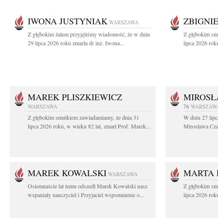
IWONA JUSTYNIAK
ZBIGNI
WARSZAWA
Z głębokim żalem przyjęliśmy wiadomość, że w dniu
Z głębokim sm
29 lipca 2026 roku zmarła dr inż. Iwona...
lipca 2026 rok
MAREK PLISZKIEWICZ
MIROSŁ
WARSZAWA
76
WARSZAW
Z głębokim smutkiem zawiadamiamy, że dnia 31
W dniu 27 lipc
lipca 2026 roku, w wieku 82 lat, zmarł Prof. Marek...
Mirosława Czar
MAREK KOWALSKI
MARTA 
WARSZAWA
Osiemnaście lat temu odszedł Marek Kowalski nasz
Z głębokim sm
wspaniały nauczyciel i Przyjaciel wspomnienie o...
lipca 2026 roku