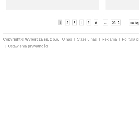
1
2
3
4
5
6
...
2342
nastę
Copyright © Wyborcza sp. z o.o.
O nas
Staże u nas
Reklama
Polityka 
Ustawienia prywatności