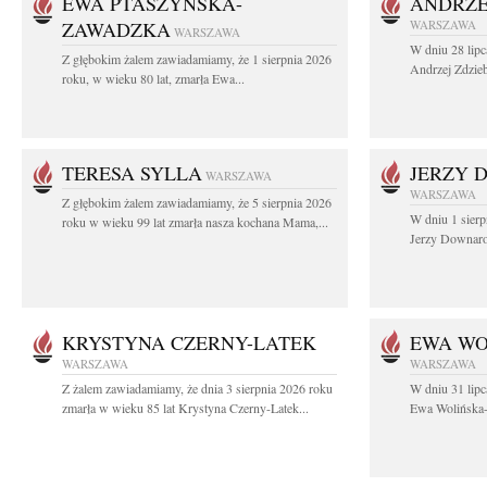
EWA PTASZYŃSKA-
ANDRZE
ZAWADZKA
WARSZAWA
WARSZAWA
W dniu 28 lipc
Z głębokim żalem zawiadamiamy, że 1 sierpnia 2026
Andrzej Zdzieb
roku, w wieku 80 lat, zmarła Ewa...
TERESA SYLLA
JERZY 
WARSZAWA
WARSZAWA
Z głębokim żalem zawiadamiamy, że 5 sierpnia 2026
W dniu 1 sierp
roku w wieku 99 lat zmarła nasza kochana Mama,...
Jerzy Downarow
KRYSTYNA CZERNY-LATEK
EWA WO
WARSZAWA
WARSZAWA
Z żalem zawiadamiamy, że dnia 3 sierpnia 2026 roku
W dniu 31 lipc
zmarła w wieku 85 lat Krystyna Czerny-Latek...
Ewa Wolińska-W