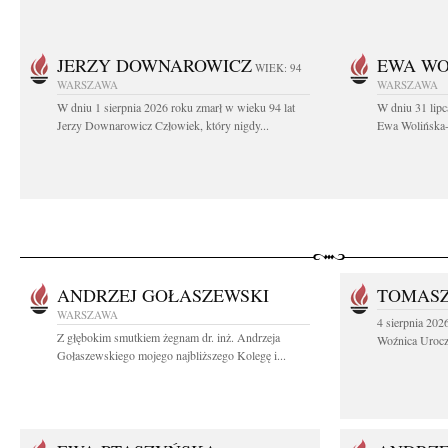
JERZY DOWNAROWICZ
EWA WO
WIEK: 94
WARSZAWA
WARSZAWA
W dniu 1 sierpnia 2026 roku zmarł w wieku 94 lat
W dniu 31 lipc
Jerzy Downarowicz Człowiek, który nigdy...
Ewa Wolińska-W
ANDRZEJ GOŁASZEWSKI
TOMASZ
WARSZAWA
4 sierpnia 202
Z głębokim smutkiem żegnam dr. inż. Andrzeja
Woźnica Urocz
Gołaszewskiego mojego najbliższego Kolegę i...