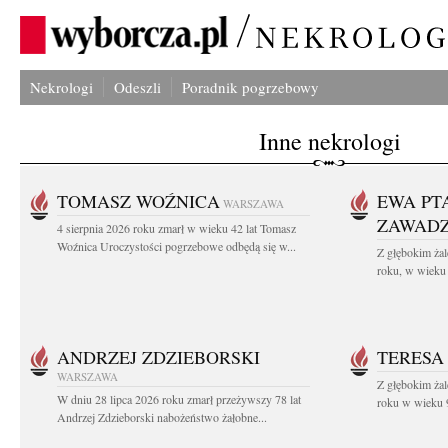
Nekrologi
Odeszli
Poradnik pogrzebowy
Inne nekrologi
TOMASZ WOŹNICA
EWA PT
WARSZAWA
ZAWAD
4 sierpnia 2026 roku zmarł w wieku 42 lat Tomasz
Woźnica Uroczystości pogrzebowe odbędą się w...
Z głębokim żal
roku, w wieku 
ANDRZEJ ZDZIEBORSKI
TERESA
WARSZAWA
Z głębokim żal
W dniu 28 lipca 2026 roku zmarł przeżywszy 78 lat
roku w wieku 9
Andrzej Zdzieborski nabożeństwo żałobne...