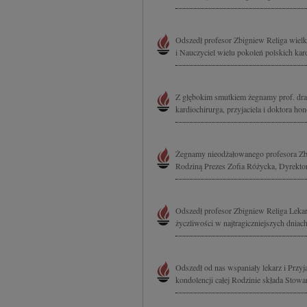
Odszedł profesor Zbigniew Religa wielki
i Nauczyciel wielu pokoleń polskich kar
Z głębokim smutkiem żegnamy prof. dra
kardiochirurga, przyjaciela i doktora h
Żegnamy nieodżałowanego profesora Zbi
Rodziną Prezes Zofia Różycka, Dyrektor
Odszedł profesor Zbigniew Religa Lekar
życzliwości w najtragiczniejszych dniac
Odszedł od nas wspaniały lekarz i Przyj
kondolencji całej Rodzinie składa Stow