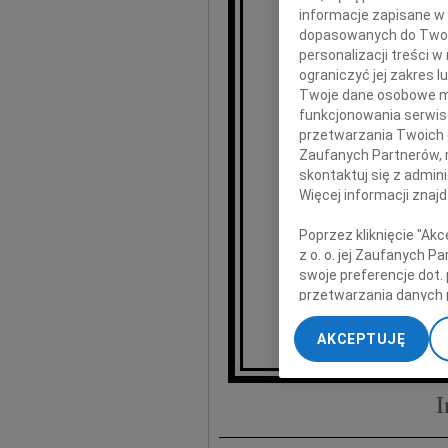
informacje zapisane w
dopasowanych do Twoich
personalizacji treści 
ograniczyć jej zakres
Twoje dane osobowe mo
funkcjonowania serwisó
przetwarzania Twoich da
Zb
Zaufanych Partnerów, 
skontaktuj się z admin
Więcej informacji znaj
R
Poprzez kliknięcie "Ak
z o. o. jej Zaufanych 
swoje preferencje dot.
wyr
przetwarzania danych 
„Ustawienia zaawansow
Dyrekcja i
AKCEPTUJĘ
My, nasi Zaufani Part
dokładnych danych geol
Przechowywanie informa
I
treści, badnie odbiorcó