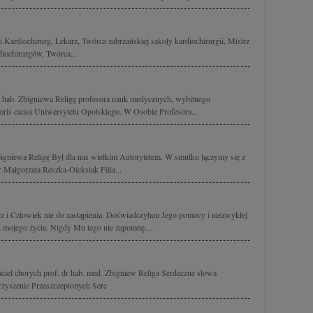
 Kardiochirurg, Lekarz, Twórca zabrzańskiej szkoły kardiochirurgii, Mistrz
diochirurgów, Twórca...
 hab. Zbigniewa Religę profesora nauk medycznych, wybitnego
onoris causa Uniwersytetu Opolskiego. W Osobie Profesora...
gniewa Religę Był dla nas wielkim Autorytetem. W smutku łączymy się z
 Małgorzata Reszka-Oleksiak Filia...
z i Człowiek nie do zastąpienia. Doświadczyłam Jego pomocy i niezwykłej
h mojego życia. Nigdy Mu tego nie zapomnę....
aciel chorych prof. dr hab. med. Zbigniew Religa Serdeczne słowa
arzyszenie Przeszczepionych Serc