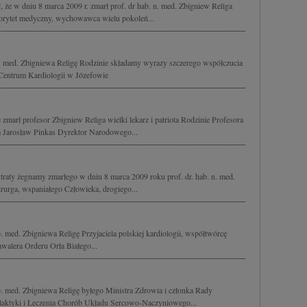
że w dniu 8 marca 2009 r. zmarł prof. dr hab. n. med. Zbigniew Religa
utorytet medyczny, wychowawca wielu pokoleń...
b. med. Zbigniewa Religę Rodzinie składamy wyrazy szczerego współczucia
 Centrum Kardiologii w Józefowie
marł profesor Zbigniew Religa wielki lekarz i patriota Rodzinie Profesora
 Jarosław Pinkas Dyrektor Narodowego...
traty żegnamy zmarłego w dniu 8 marca 2009 roku prof. dr. hab. n. med.
rurga, wspaniałego Człowieka, drogiego...
 med. Zbigniewa Religę Przyjaciela polskiej kardiologii, współtwórcę
awalera Orderu Orła Białego...
. med. Zbigniewa Religę byłego Ministra Zdrowia i członka Rady
ktyki i Leczenia Chorób Układu Sercowo-Naczyniowego...