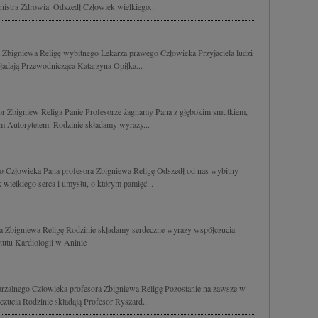
inistra Zdrowia. Odszedł Człowiek wielkiego...
 Zbigniewa Religę wybitnego Lekarza prawego Człowieka Przyjaciela ludzi
ładają Przewodnicząca Katarzyna Opiłka...
or Zbigniew Religa Panie Profesorze żagnamy Pana z głębokim smutkiem,
im Autorytetem. Rodzinie składamy wyrazy...
 Człowieka Pana profesora Zbigniewa Religę Odszedł od nas wybitny
 wielkiego serca i umysłu, o którym pamięć...
 Zbigniewa Religę Rodzinie składamy serdeczne wyrazy współczucia
tutu Kardiologii w Aninie
zalnego Człowieka profesora Zbigniewa Religę Pozostanie na zawsze w
zucia Rodzinie składają Profesor Ryszard...