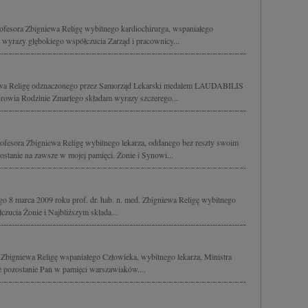
ofesora Zbigniewa Religę wybitnego kardiochirurga, wspaniałego
 wyrazy głębokiego współczucia Zarząd i pracownicy...
iewa Religę odznaczonego przez Samorząd Lekarski medalem LAUDABILIS
zdrowia Rodzinie Zmarłego składam wyrazy szczerego...
ofesora Zbigniewa Religę wybitnego lekarza, oddanego bez reszty swoim
stanie na zawsze w mojej pamięci. Żonie i Synowi...
8 marca 2009 roku prof. dr. hab. n. med. Zbigniewa Religę wybitnego
zucia Żonie i Najbliższym składa...
Zbigniewa Religę wspaniałego Człowieka, wybitnego lekarza, Ministra
 pozostanie Pan w pamięci warszawiaków....