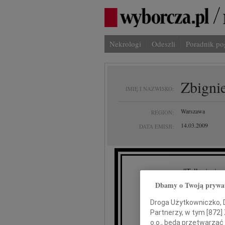
Nekrologi
Odeszli
Poradnik p
Zbigni
IMIĘ I NAZWISKO:
Warszawa
REGION:
14.03.2009
DATA EMISJI:
"Tylko życie p
Dbamy o Twoją prywa
Z głęb
wielk
Droga Użytkowniczko, Dr
Partnerzy, w tym [
872
]
o.o., będą przetwarzać 