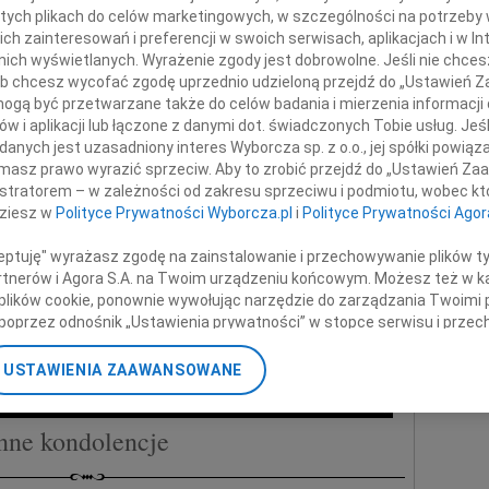
Andr
 tych plikach do celów marketingowych, w szczególności na potrzeby 
Z ogr
 zainteresowań i preferencji w swoich serwisach, aplikacjach i w Int
+ wię
w nich wyświetlanych. Wyrażenie zgody jest dobrowolne. Jeśli nie chce
 lub chcesz wycofać zgodę uprzednio udzieloną przejdź do „Ustawień
NAJNOWS
gą być przetwarzane także do celów badania i mierzenia informacji
profesora
Eugen
w i aplikacji lub łączone z danymi dot. świadczonych Tobie usług. Jeś
06.0
nych jest uzasadniony interes Wyborcza sp. z o.o., jej spółki powiąza
igniewa Religę
Hube
masz prawo wyrazić sprzeciw. Aby to zrobić przejdź do „Ustawień Z
istratorem – w zależności od zakresu sprzeciwu i podmiotu, wobec któ
Lucyn
dziesz w
Polityce Prywatności Wyborcza.pl
i
Polityce Prywatności Agor
Małgo
odzinie Zmarłego
06.0
ceptuję" wyrażasz zgodę na zainstalowanie i przechowywanie plików t
Małgo
Partnerów i Agora S.A. na Twoim urządzeniu końcowym. Możesz też w ka
06.0
składamy
 plików cookie, ponownie wywołując narzędzie do zarządzania Twoimi 
azy głębokiego współczucia
06.0
poprzez odnośnik „Ustawienia prywatności” w stopce serwisu i przec
Grzeg
ane”. Zmiana ustawień plików cookie możliwa jest także za pomocą u
 zespół Teatru Ateneum w Warszawie
+ wię
USTAWIENIA ZAAWANSOWANE
nerzy i Agora S.A. możemy przetwarzać dane osobowe w następującyc
okalizacyjnych. Aktywne skanowanie charakterystyki urządzenia do ce
cji na urządzeniu lub dostęp do nich. Spersonalizowane reklamy i tre
nne kondolencje
w i ulepszanie usług.
Lista Zaufanych Partnerów