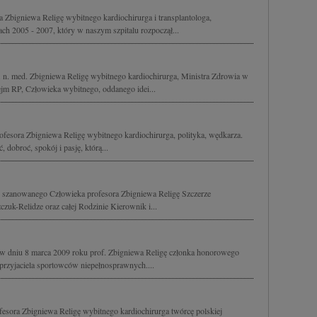
Zbigniewa Religę wybitnego kardiochirurga i transplantologa,
ach 2005 - 2007, który w naszym szpitalu rozpoczął...
. n. med. Zbigniewa Religę wybitnego kardiochirurga, Ministra Zdrowia w
ejm RP, Człowieka wybitnego, oddanego idei...
fesora Zbigniewa Religę wybitnego kardiochirurga, polityka, wędkarza.
 dobroć, spokój i pasję, którą...
 szanowanego Człowieka profesora Zbigniewa Religę Szczerze
uk-Relidze oraz całej Rodzinie Kierownik i...
w dniu 8 marca 2009 roku prof. Zbigniewa Religę członka honorowego
 przyjaciela sportowców niepełnosprawnych....
esora Zbigniewa Religę wybitnego kardiochirurga twórcę polskiej