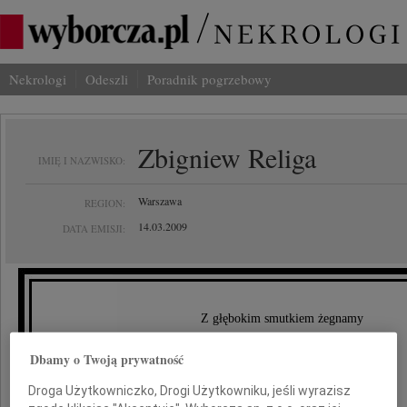
Nekrologi
Odeszli
Poradnik pogrzebowy
Zbigniew Religa
IMIĘ I NAZWISKO:
Warszawa
REGION:
14.03.2009
DATA EMISJI:
Z głębokim smutkiem żegnamy
Dbamy o Twoją prywatność
profesora
Droga Użytkowniczko, Drogi Użytkowniku, jeśli wyrazisz