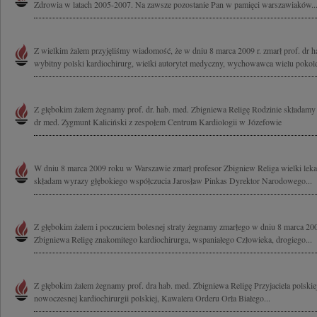
Zdrowia w latach 2005-2007. Na zawsze pozostanie Pan w pamięci warszawiaków...
Z wielkim żalem przyjęliśmy wiadomość, że w dniu 8 marca 2009 r. zmarł prof. dr h
wybitny polski kardiochirurg, wielki autorytet medyczny, wychowawca wielu pokole
Z głębokim żalem żegnamy prof. dr. hab. med. Zbigniewa Religę Rodzinie składamy
dr med. Zygmunt Kaliciński z zespołem Centrum Kardiologii w Józefowie
W dniu 8 marca 2009 roku w Warszawie zmarł profesor Zbigniew Religa wielki lekarz
składam wyrazy głębokiego współczucia Jarosław Pinkas Dyrektor Narodowego...
Z głębokim żalem i poczuciem bolesnej straty żegnamy zmarłego w dniu 8 marca 2009
Zbigniewa Religę znakomitego kardiochirurga, wspaniałego Człowieka, drogiego...
Z głębokim żalem żegnamy prof. dra hab. med. Zbigniewa Religę Przyjaciela polskie
nowoczesnej kardiochirurgii polskiej, Kawalera Orderu Orła Białego...