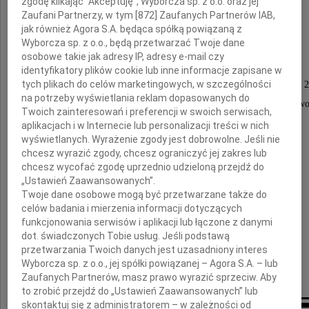
zgodę klikając "Akceptuję", Wyborcza sp. z o.o. oraz jej
Zbigniewa Religę
Zaufani Partnerzy, w tym [
872
] Zaufanych Partnerów IAB,
jak również Agora S.A. będąca spółką powiązaną z
Wyborcza sp. z o.o., będą przetwarzać Twoje dane
osobowe takie jak adresy IP, adresy e-mail czy
wybitnego kardiochirurga i transplantologa,
identyfikatory plików cookie lub inne informacje zapisane w
tych plikach do celów marketingowych, w szczególności
parlamentarzystę, ministra zdrowia w latach 2005 - 
na potrzeby wyświetlania reklam dopasowanych do
który w naszym szpitalu rozpoczął swoją karierę za
Twoich zainteresowań i preferencji w swoich serwisach,
i pracował przez kilkanaście lat.
aplikacjach i w Internecie lub personalizacji treści w nich
wyświetlanych. Wyrażenie zgody jest dobrowolne. Jeśli nie
chcesz wyrazić zgody, chcesz ograniczyć jej zakres lub
chcesz wycofać zgodę uprzednio udzieloną przejdź do
Rodzinie i Bliskim
„Ustawień Zaawansowanych”.
Twoje dane osobowe mogą być przetwarzane także do
celów badania i mierzenia informacji dotyczących
funkcjonowania serwisów i aplikacji lub łączone z danymi
składamy serdeczne wyrazy współczucia
dot. świadczonych Tobie usług. Jeśli podstawą
przetwarzania Twoich danych jest uzasadniony interes
Wyborcza sp. z o.o., jej spółki powiązanej – Agora S.A. – lub
Dyrekcja i pracownicy Szpitala Wolskiego
Zaufanych Partnerów, masz prawo wyrazić sprzeciw. Aby
to zrobić przejdź do „Ustawień Zaawansowanych” lub
skontaktuj się z administratorem – w zależności od