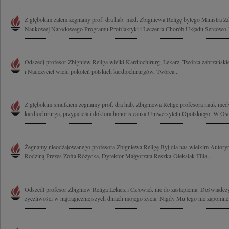
Z głębokim żalem żegnamy prof. dra hab. med. Zbigniewa Religę byłego Ministra Z
Naukowej Narodowego Programu Profilaktyki i Leczenia Chorób Układu Sercowo-
Odszedł profesor Zbigniew Religa wielki Kardiochirurg, Lekarz, Twórca zabrzańskiej
i Nauczyciel wielu pokoleń polskich kardiochirurgów, Twórca...
Z głębokim smutkiem żegnamy prof. dra hab. Zbigniewa Religę profesora nauk me
kardiochirurga, przyjaciela i doktora honoris causa Uniwersytetu Opolskiego. W Oso
Żegnamy nieodżałowanego profesora Zbigniewa Religę Był dla nas wielkim Autoryt
Rodziną Prezes Zofia Różycka, Dyrektor Małgorzata Reszka-Oleksiak Filia...
Odszedł profesor Zbigniew Religa Lekarz i Człowiek nie do zastąpienia. Doświadc
życzliwości w najtragiczniejszych dniach mojego życia. Nigdy Mu tego nie zapomnę.