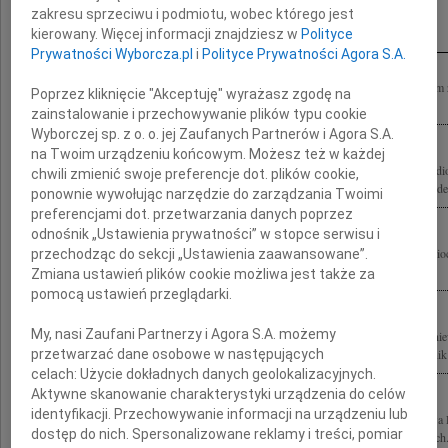
Inne kondolencje
zakresu sprzeciwu i podmiotu, wobec którego jest
kierowany. Więcej informacji znajdziesz w
Polityce
Prywatności Wyborcza.pl
i
Polityce Prywatności Agora S.A.
"Tylko życie poświęcone innym warte jest przeżycia". Z głębokim żalem i smutkiem
Poprzez kliknięcie "Akceptuję" wyrażasz zgodę na
naszego teatru profesora Zbigniewa Religę Rodzinie Zmarłego składamy wyrazy...
zainstalowanie i przechowywanie plików typu cookie
Wyborczej sp. z o. o. jej Zaufanych Partnerów i Agora S.A.
na Twoim urządzeniu końcowym. Możesz też w każdej
Z głębokim żalem żegnamy prof. dr. hab. n. med. Zbigniewa Religę wybitnego kardi
chwili zmienić swoje preferencje dot. plików cookie,
latach 2005-2007, Senatora i Posła na Sejm RP, Człowieka wybitnego, oddanego idei
ponownie wywołując narzędzie do zarządzania Twoimi
preferencjami dot. przetwarzania danych poprzez
odnośnik „Ustawienia prywatności” w stopce serwisu i
Z wielkim żalem i smutkiem żegnamy profesora Zbigniewa Religę wybitnego kardioch
przechodząc do sekcji „Ustawienia zaawansowane”.
Panie Profesorze, dziękujemy za mądrość, dobroć, spokój i pasję, którą...
Zmiana ustawień plików cookie możliwa jest także za
pomocą ustawień przeglądarki.
My, nasi Zaufani Partnerzy i Agora S.A. możemy
Bardzo poruszeni żegnamy powszechnie szanowanego Człowieka profesora Zbignie
przetwarzać dane osobowe w następujących
współczujemy Małżonce dr Annie Wajszczuk-Relidze oraz całej Rodzinie Kierownik i
celach:
Użycie dokładnych danych geolokalizacyjnych.
Aktywne skanowanie charakterystyki urządzenia do celów
identyfikacji. Przechowywanie informacji na urządzeniu lub
Z wielkim smutkiem żegnamy zmarłego w dniu 8 marca 2009 roku prof. Zbigniewa
dostęp do nich. Spersonalizowane reklamy i treści, pomiar
Polskiego Komitetu Paraolimpijskiego i przyjaciela sportowców niepełnosprawnych.