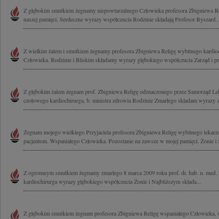
Z głębokim smutkiem żegnamy niepowtarzalnego Człowieka profesora Zbigniewa Re
naszej pamięci. Serdeczne wyrazy współczucia Rodzinie składają Profesor Ryszard..
Z wielkim żalem i smutkiem żegnamy profesora Zbigniewa Religę wybitnego kardio
Człowieka. Rodzinie i Bliskim składamy wyrazy głębokiego współczucia Zarząd i pr
Z głębokim żalem żegnam prof. Zbigniewa Religę odznaczonego przez Samorząd
czołowego kardiochirurga, b. ministra zdrowia Rodzinie Zmarłego składam wyrazy s
Żegnam mojego wielkiego Przyjaciela profesora Zbigniewa Religę wybitnego lekarz
pacjentom. Wspaniałego Człowieka. Pozostanie na zawsze w mojej pamięci. Żonie i 
Z ogromnym smutkiem żegnamy zmarłego 8 marca 2009 roku prof. dr. hab. n. med.
kardiochirurga wyrazy głębokiego współczucia Żonie i Najbliższym składa...
Z głębokim smutkiem żegnam profesora Zbigniewa Religę wspaniałego Człowieka, w