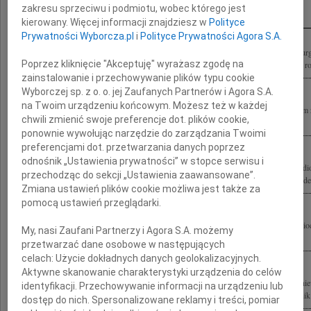
Inne kondolencje
zakresu sprzeciwu i podmiotu, wobec którego jest
kierowany. Więcej informacji znajdziesz w
Polityce
Prywatności Wyborcza.pl
i
Polityce Prywatności Agora S.A.
Z głębokim smutkiem żegnamy profesora Zbigniewa Religę wybitnego kardiochirurga
Poprzez kliknięcie "Akceptuję" wyrażasz zgodę na
parlamentarzystę, ministra zdrowia w latach 2005 - 2007, który w naszym szpitalu ro
zainstalowanie i przechowywanie plików typu cookie
Wyborczej sp. z o. o. jej Zaufanych Partnerów i Agora S.A.
na Twoim urządzeniu końcowym. Możesz też w każdej
"Tylko życie poświęcone innym warte jest przeżycia". Z głębokim żalem i smutkiem
chwili zmienić swoje preferencje dot. plików cookie,
naszego teatru profesora Zbigniewa Religę Rodzinie Zmarłego składamy wyrazy...
ponownie wywołując narzędzie do zarządzania Twoimi
preferencjami dot. przetwarzania danych poprzez
odnośnik „Ustawienia prywatności” w stopce serwisu i
Z głębokim żalem żegnamy prof. dr. hab. n. med. Zbigniewa Religę wybitnego kardi
przechodząc do sekcji „Ustawienia zaawansowane”.
latach 2005-2007, Senatora i Posła na Sejm RP, Człowieka wybitnego, oddanego idei
Zmiana ustawień plików cookie możliwa jest także za
pomocą ustawień przeglądarki.
Z wielkim żalem i smutkiem żegnamy profesora Zbigniewa Religę wybitnego kardioch
My, nasi Zaufani Partnerzy i Agora S.A. możemy
Panie Profesorze, dziękujemy za mądrość, dobroć, spokój i pasję, którą...
przetwarzać dane osobowe w następujących
celach:
Użycie dokładnych danych geolokalizacyjnych.
Aktywne skanowanie charakterystyki urządzenia do celów
Bardzo poruszeni żegnamy powszechnie szanowanego Człowieka profesora Zbignie
identyfikacji. Przechowywanie informacji na urządzeniu lub
współczujemy Małżonce dr Annie Wajszczuk-Relidze oraz całej Rodzinie Kierownik i
dostęp do nich. Spersonalizowane reklamy i treści, pomiar