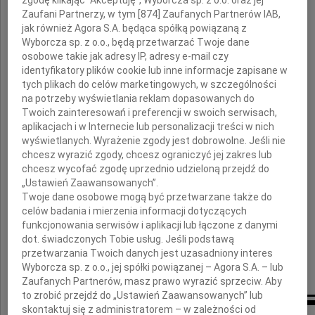
zgodę klikając "Akceptuję", Wyborcza sp. z o.o. oraz jej
Zaufani Partnerzy, w tym [
874
] Zaufanych Partnerów IAB,
wybitnego kardiochirurga
jak również Agora S.A. będąca spółką powiązaną z
twórcę polskiej transplantologii,
Wyborcza sp. z o.o., będą przetwarzać Twoje dane
Senatora i Posła RP, Ministra Zdrowia.
osobowe takie jak adresy IP, adresy e-mail czy
identyfikatory plików cookie lub inne informacje zapisane w
Odszedł Człowiek wielkiego serca,
tych plikach do celów marketingowych, w szczególności
ogromnego autorytetu, darzony
na potrzeby wyświetlania reklam dopasowanych do
powszechnym szacunkiem.
Twoich zainteresowań i preferencji w swoich serwisach,
aplikacjach i w Internecie lub personalizacji treści w nich
Rodzinie i Najbliższym
wyświetlanych. Wyrażenie zgody jest dobrowolne. Jeśli nie
chcesz wyrazić zgody, chcesz ograniczyć jej zakres lub
chcesz wycofać zgodę uprzednio udzieloną przejdź do
składam wyrazy najgłębszego współczucia
„Ustawień Zaawansowanych”.
Twoje dane osobowe mogą być przetwarzane także do
Tadeusz Wnuk
celów badania i mierzenia informacji dotyczących
funkcjonowania serwisów i aplikacji lub łączone z danymi
Prezydent
dot. świadczonych Tobie usług. Jeśli podstawą
Izby Budownictwa z siedzibą w Katowicach
przetwarzania Twoich danych jest uzasadniony interes
Wyborcza sp. z o.o., jej spółki powiązanej – Agora S.A. – lub
wraz z Prezydium i Radą Izby.
Zaufanych Partnerów, masz prawo wyrazić sprzeciw. Aby
to zrobić przejdź do „Ustawień Zaawansowanych” lub
skontaktuj się z administratorem – w zależności od