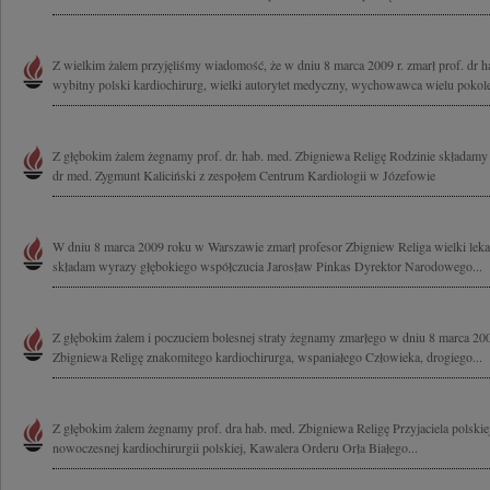
Z wielkim żalem przyjęliśmy wiadomość, że w dniu 8 marca 2009 r. zmarł prof. dr h
wybitny polski kardiochirurg, wielki autorytet medyczny, wychowawca wielu pokole
Z głębokim żalem żegnamy prof. dr. hab. med. Zbigniewa Religę Rodzinie składamy
dr med. Zygmunt Kaliciński z zespołem Centrum Kardiologii w Józefowie
W dniu 8 marca 2009 roku w Warszawie zmarł profesor Zbigniew Religa wielki lekarz
składam wyrazy głębokiego współczucia Jarosław Pinkas Dyrektor Narodowego...
Z głębokim żalem i poczuciem bolesnej straty żegnamy zmarłego w dniu 8 marca 2009
Zbigniewa Religę znakomitego kardiochirurga, wspaniałego Człowieka, drogiego...
Z głębokim żalem żegnamy prof. dra hab. med. Zbigniewa Religę Przyjaciela polskie
nowoczesnej kardiochirurgii polskiej, Kawalera Orderu Orła Białego...