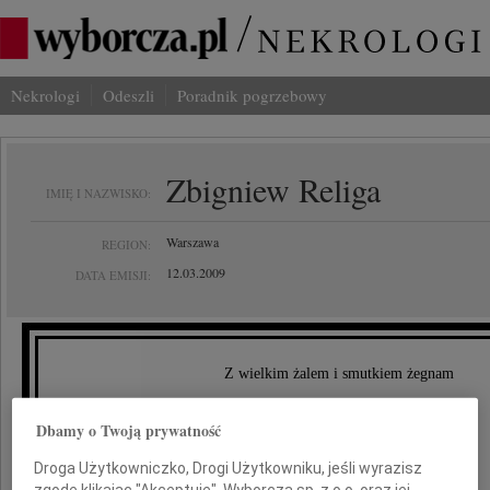
Nekrologi
Odeszli
Poradnik pogrzebowy
Zbigniew Religa
IMIĘ I NAZWISKO:
Warszawa
REGION:
12.03.2009
DATA EMISJI:
Z wielkim żalem i smutkiem żegnam
profesora
Dbamy o Twoją prywatność
Zbigniewa Religę
Droga Użytkowniczko, Drogi Użytkowniku, jeśli wyrazisz