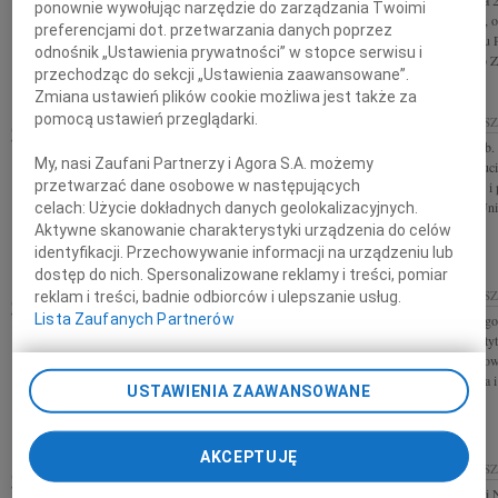
W dniu 6 grudnia 
ponownie wywołując narzędzie do zarządzania Twoimi
z powodu śmierci Ojca składa Prezydent Miasta
ciężkiej chorobie,
preferencjami dot. przetwarzania danych poprzez
Rzeszowa
odszedł do Domu 
odnośnik „Ustawienia prywatności” w stopce serwisu i
Ojciec i Dziadzio 
przechodząc do sekcji „Ustawienia zaawansowane”.
Zmiana ustawień plików cookie możliwa jest także za
pomocą ustawień przeglądarki.
FRANCISZEK DZIEDZIC
22.11.2017
RZES
Panu prof. dr. hab
28.11.2017
RZESZÓW
My, nasi Zaufani Partnerzy i Agora S.A. możemy
wyrazy współczuci
Z ogromnym żalem i głębokim smutkiem przyjąłem
przetwarzać dane osobowe w następujących
składają Dziekan i
wiadomość o śmierci Księdza Prałata Franciszka
Filologicznego Un
celach:
Użycie dokładnych danych geolokalizacyjnych.
Dziedzica Organizatora i Dyrektora Muzeum
Aktywne skanowanie charakterystyki urządzenia do celów
Diecezjalnego Diecezjalnego Konserwatora...
identyfikacji. Przechowywanie informacji na urządzeniu lub
dostęp do nich. Spersonalizowane reklamy i treści, pomiar
URSZULA SZYDŁO
15.11.2017
RZES
reklam i treści, badnie odbiorców i ulepszanie usług.
16.11.2017
Lista Zaufanych Partnerów
Wyrazy głębokiego
RZESZÓW
Dyrektorowi Instytu
Z głębokim żalem i smutkiem przyjęliśmy
Danielowi Markow
wiadomość o śmierci w dniu 14 listopada 2017 roku
składają Dyrekcja i
Pani Urszuli Szydło serdeczne wyrazy współczucia z
USTAWIENIA ZAAWANSOWANE
powodu śmierci Kochanej Mamy...
AKCEPTUJĘ
HENRYKA OLSZEWSKA-
14.11.2017
RZES
Panu Tadeuszowi N