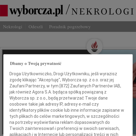
Nekrologi
Odeszli
Poradnik pogrzebowy
Wspominaj Bliskich
Dbamy o Twoją prywatność
Na Odeszli.pl
Droga Użytkowniczko, Drogi Użytkowniku, jeśli wyrazisz
zgodę klikając "Akceptuję", Wyborcza sp. z o.o. oraz jej
Jak ich zapamiętaliśmy? Serwis
Zaufani Partnerzy, w tym [
872
] Zaufanych Partnerów IAB,
jak również Agora S.A. będąca spółką powiązaną z
odeszli.pl z Grupy Wyborcza, to
Wyborcza sp. z o.o., będą przetwarzać Twoje dane
możliwość stworzenia unikalnego
osobowe takie jak adresy IP, adresy e-mail czy
wspomnienia. Dziel się nim z rodziną i
identyfikatory plików cookie lub inne informacje zapisane w
przyjaciółmi.
tych plikach do celów marketingowych, w szczególności
na potrzeby wyświetlania reklam dopasowanych do
Twoich zainteresowań i preferencji w swoich serwisach,
*ogłoszenie
aplikacjach i w Internecie lub personalizacji treści w nich