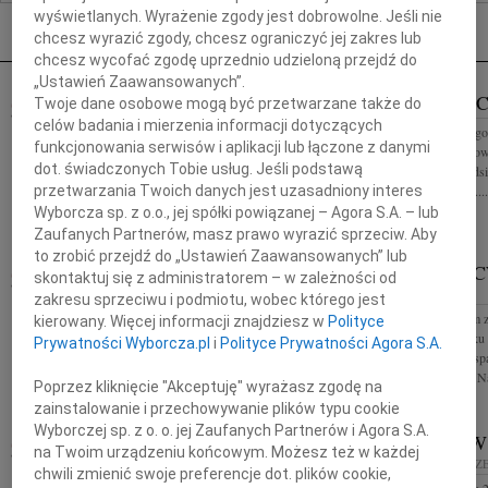
Nekrologi Rzeszów
wyświetlanych. Wyrażenie zgody jest dobrowolne. Jeśli nie
chcesz wyrazić zgody, chcesz ograniczyć jej zakres lub
chcesz wycofać zgodę uprzednio udzieloną przejdź do
„Ustawień Zaawansowanych”.
JÓZEF WICHER
JÓZEF WI
Twoje dane osobowe mogą być przetwarzane także do
02.01.2018
RZESZÓW
celów badania i mierzenia informacji dotyczących
Z żalem przyjąłem informację o śmierci Józefa
Wyrazy głębokiego 
funkcjonowania serwisów i aplikacji lub łączone z danymi
Wichra Prezesa MPEC Rzeszów w latach 2001-2015
Najbliższych z pow
dot. świadczonych Tobie usług. Jeśli podstawą
W osobie Zmarłego żegnam człowieka w pełni
Miejskiego Przedsi
przetwarzania Twoich danych jest uzasadniony interes
oddanego sprawom...
Rzeszów Sp. z o....
Wyborcza sp. z o.o., jej spółki powiązanej – Agora S.A. – lub
Zaufanych Partnerów, masz prawo wyrazić sprzeciw. Aby
to zrobić przejdź do „Ustawień Zaawansowanych” lub
29.12.2017
RZESZÓW
LUDWIK 
skontaktuj się z administratorem – w zależności od
Panu Ryszardowi Czai Pracownikowi Urzędu Miasta
RZESZÓW
zakresu sprzeciwu i podmiotu, wobec którego jest
Rzeszowa wyrazy szczerego współczucia z powodu
Z głębokim żalem 
kierowany. Więcej informacji znajdziesz w
Polityce
śmierci Mamy składa Prezydent Miasta Rzeszowa
grudnia 2017 roku 
Prywatności Wyborcza.pl
i
Polityce Prywatności Agora S.A.
Tadeusz Ferenc
ukochany i najwspa
Ludwik Cwynar Na
Poprzez kliknięcie "Akceptuję" wyrażasz zgodę na
zainstalowanie i przechowywanie plików typu cookie
Wyborczej sp. z o. o. jej Zaufanych Partnerów i Agora S.A.
19.12.2017
RZESZÓW
ZDZISŁAW
na Twoim urządzeniu końcowym. Możesz też w każdej
Panu Mariuszowi Kapicy Dyrektorowi Zespołu
86
08.12.2017
RZ
chwili zmienić swoje preferencje dot. plików cookie,
Szkół Mechanicznych wyrazy szczerego współczucia