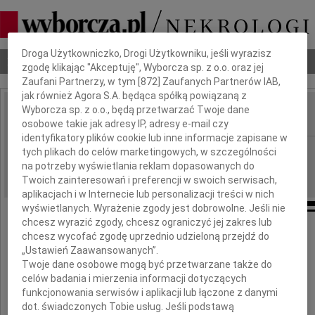
Dbamy o Twoją prywatność
Droga Użytkowniczko, Drogi Użytkowniku, jeśli wyrazisz
Nekrologi
Odeszli
Poradnik pogrzebowy
zgodę klikając "Akceptuję", Wyborcza sp. z o.o. oraz jej
Zaufani Partnerzy, w tym [
872
] Zaufanych Partnerów IAB,
jak również Agora S.A. będąca spółką powiązaną z
Wyborcza sp. z o.o., będą przetwarzać Twoje dane
osobowe takie jak adresy IP, adresy e-mail czy
IMIĘ I NAZWISKO:
identyfikatory plików cookie lub inne informacje zapisane w
Rzeszów
REGION:
tych plikach do celów marketingowych, w szczególności
na potrzeby wyświetlania reklam dopasowanych do
14.11.2017
DATA EMISJI:
Twoich zainteresowań i preferencji w swoich serwisach,
aplikacjach i w Internecie lub personalizacji treści w nich
wyświetlanych. Wyrażenie zgody jest dobrowolne. Jeśli nie
chcesz wyrazić zgody, chcesz ograniczyć jej zakres lub
chcesz wycofać zgodę uprzednio udzieloną przejdź do
Panu
„Ustawień Zaawansowanych”.
Twoje dane osobowe mogą być przetwarzane także do
celów badania i mierzenia informacji dotyczących
Tadeuszowi Niziołowi
funkcjonowania serwisów i aplikacji lub łączone z danymi
dot. świadczonych Tobie usług. Jeśli podstawą