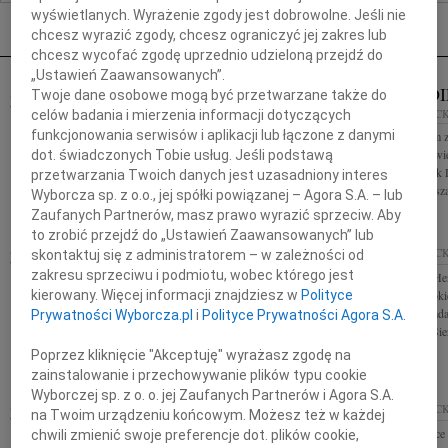
Nekrologi Płock
wyświetlanych. Wyrażenie zgody jest dobrowolne. Jeśli nie
chcesz wyrazić zgody, chcesz ograniczyć jej zakres lub
chcesz wycofać zgodę uprzednio udzieloną przejdź do
„Ustawień Zaawansowanych”.
MAREK DI
Twoje dane osobowe mogą być przetwarzane także do
04.08.2009
PŁOCK
04.08.2009
PŁOC
celów badania i mierzenia informacji dotyczących
Drogiej Pani dr Henryce Piekarskiej wyrazy
funkcjonowania serwisów i aplikacji lub łączone z danymi
Z głębokim żalem z
szczerego i głębokiego współczucia z powodu
2009 r. zmarł w wie
dot. świadczonych Tobie usług. Jeśli podstawą
śmierci Brata składają Pracownicy Urzędu
doktor h.c. Marek 
przetwarzania Twoich danych jest uzasadniony interes
Skarbowego w Sierpcu ,,Nie odchodzi Ten, kto...
Politechniki Warsza
Wyborcza sp. z o.o., jej spółki powiązanej – Agora S.A. – lub
Zaufanych Partnerów, masz prawo wyrazić sprzeciw. Aby
to zrobić przejdź do „Ustawień Zaawansowanych” lub
31.07.2009
PŁOCK
30.07.2009
PŁOC
skontaktuj się z administratorem – w zależności od
zakresu sprzeciwu i podmiotu, wobec którego jest
Drogiej Henryce Piekarskiej wyrazy głębokiego
Drogiej Pani dr He
kierowany. Więcej informacji znajdziesz w
Polityce
współczucia i otuchy po stracie Taty składa Zarząd
szczerego i głębo
Sierpeckiego Oddziału Towarzystwa Naukowego
śmierci Ojca skład
Prywatności Wyborcza.pl
i
Polityce Prywatności Agora S.A.
Płockiego
Skarbowego w Sierp
Poprzez kliknięcie "Akceptuję" wyrażasz zgodę na
zainstalowanie i przechowywanie plików typu cookie
Wyborczej sp. z o. o. jej Zaufanych Partnerów i Agora S.A.
28.07.2009
PŁOCK
25.07.2009
PŁOC
na Twoim urządzeniu końcowym. Możesz też w każdej
Drogiemu Koledze Tomaszowi Sobczykowi oraz
Drogiej Koleżance
chwili zmienić swoje preferencje dot. plików cookie,