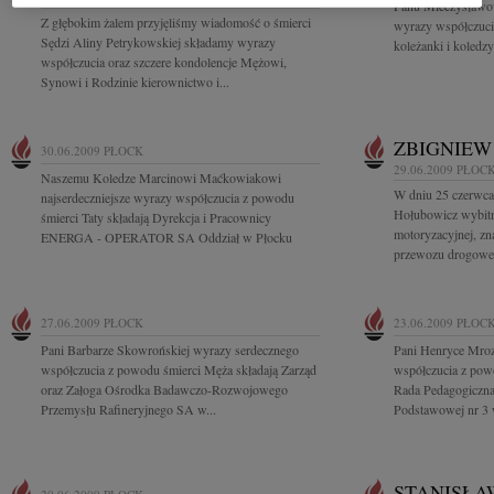
Panu Mieczysławo
Z głębokim żalem przyjęliśmy wiadomość o śmierci
wyrazy współczuci
Sędzi Aliny Petrykowskiej składamy wyrazy
koleżanki i koledz
współczucia oraz szczere kondolencje Mężowi,
Synowi i Rodzinie kierownictwo i...
ZBIGNIEW
30.06.2009
PŁOCK
29.06.2009
PŁOC
Naszemu Koledze Marcinowi Maćkowiakowi
W dniu 25 czerwca
najserdeczniejsze wyrazy współczucia z powodu
Hołubowicz wybitn
śmierci Taty składają Dyrekcja i Pracownicy
motoryzacyjnej, zn
ENERGA - OPERATOR SA Oddział w Płocku
przewozu drogowe
27.06.2009
PŁOCK
23.06.2009
PŁOC
Pani Barbarze Skowrońskiej wyrazy serdecznego
Pani Henryce Mro
współczucia z powodu śmierci Męża składają Zarząd
współczucia z powo
oraz Załoga Ośrodka Badawczo-Rozwojowego
Rada Pedagogiczna
Przemysłu Rafineryjnego SA w...
Podstawowej nr 3
STANISŁA