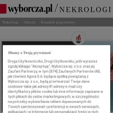
Nekrologi
Odeszli
Poradnik pogrzebowy
Wspominaj Bliskich
Dbamy o Twoją prywatność
Na Odeszli.pl
Droga Użytkowniczko, Drogi Użytkowniku, jeśli wyrazisz
zgodę klikając "Akceptuję", Wyborcza sp. z o.o. oraz jej
Jak ich zapamiętaliśmy? Serwis
Zaufani Partnerzy, w tym [
874
] Zaufanych Partnerów IAB,
jak również Agora S.A. będąca spółką powiązaną z
odeszli.pl z Grupy Wyborcza, to
Wyborcza sp. z o.o., będą przetwarzać Twoje dane
możliwość stworzenia unikalnego
osobowe takie jak adresy IP, adresy e-mail czy
wspomnienia. Dziel się nim z rodziną i
identyfikatory plików cookie lub inne informacje zapisane w
przyjaciółmi.
tych plikach do celów marketingowych, w szczególności
na potrzeby wyświetlania reklam dopasowanych do
Twoich zainteresowań i preferencji w swoich serwisach,
*ogłoszenie
aplikacjach i w Internecie lub personalizacji treści w nich