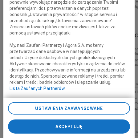
Rodzinie wyrazy głębokiego współczucia z powodu
najserdeczniejsze
ponownie wywołując narzędzie do zarządzania Twoimi
śmierci Mamy składają Zarząd oraz koleżanki i
śmierci Taty składa
preferencjami dot. przetwarzania danych poprzez
koledzy z Zakładu Energetycznego...
odnośnik „Ustawienia prywatności” w stopce serwisu i
przechodząc do sekcji „Ustawienia zaawansowane”.
Zmiana ustawień plików cookie możliwa jest także za
pomocą ustawień przeglądarki.
KRZYSZTO
24.07.2009
PŁOCK
PŁOCK
Pani Teresie Świtkiewicz-Pogodzińskiej Zastępcy
My, nasi Zaufani Partnerzy i Agora S.A. możemy
Z głębokim smutkie
ordynatora oddziału dziecięcego Wojewódzkiego
przetwarzać dane osobowe w następujących
Krzysztofa Książk
Szpitala Zespolonego w Płocku wyrazy głębokiego
celach:
Użycie dokładnych danych geolokalizacyjnych.
Marszałkowskiego 
współczucia z powodu śmierci MATKI...
Aktywne skanowanie charakterystyki urządzenia do celów
Turystyki. Znakomit
identyfikacji. Przechowywanie informacji na urządzeniu lub
dostęp do nich. Spersonalizowane reklamy i treści, pomiar
JAN GOSPODAROWICZ
reklam i treści, badnie odbiorców i ulepszanie usług.
23.07.2009
01.07.2009
PŁOC
Lista Zaufanych Partnerów
PŁOCK
Z głębokim żalem i
Z wielkim żalem i smutkiem żegnamy Kolegę,
wiadomość Prokur
Radnego Jana Gospodarowicza Rodzinie i Bliskim
w Płocku serdeczn
składamy wyrazy głębokiego współczucia Starosta
śmierci Żony skład
USTAWIENIA ZAAWANSOWANE
Gostyniński, Przewodnicząca Rady i...
AKCEPTUJĘ
ALINA PETRYKOWSKA
30.06.2009
30.06.2009
PŁOC
PŁOCK