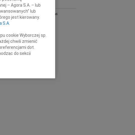
nej – Agora S.A. – lub
Y
aawansowanych” lub
Bydgoszcz i Toruń
rego jest kierowany.
owa
Gdańsk
a S.A.
Kielce
Łódź
ypu cookie Wyborczej sp.
Olsztyn
żdej chwili zmienić
Płock
preferencjami dot.
Radom
hodząc do sekcji
Szczecin
stawień przeglądarki.
Wrocław
óra
cała Polska
h celach:
Użycie
lów identyfikacji.
ści, pomiar reklam i