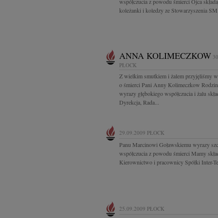
współczucia z powodu śmierci Ojca składa
koleżanki i koledzy ze Stowarzyszenia SM
ANNA KOLIMECZKOW
30
PŁOCK
Z wielkim smutkiem i żalem przyjęliśmy 
o śmierci Pani Anny Kolimeczkow Rodzin
wyrazy głębokiego współczucia i żalu skła
Dyrekcja, Rada...
29.09.2009
PŁOCK
Panu Marcinowi Goławskiemu wyrazy szc
współczucia z powodu śmierci Mamy skła
Kierownictwo i pracownicy Spółki Inter-T
25.09.2009
PŁOCK