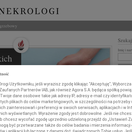
ogrzebowy
Szukaj
Imię i na
ich
l
tność
ZNANI Z
ogi Użytkowniku, jeśli wyrazisz zgodę klikając "Akceptuję", Wyborcza sp
 Zaufanych Partnerów IAB, jak również Agora S.A. będąca spółką powi
REKLA
Twoje dane osobowe takie jak adresy IP, adresy e-mail czy identyfikato
 tych plikach do celów marketingowych, w szczególności na potrzeby 
ziną i
 zainteresowań i preferencji w swoich serwisach, aplikacjach i w Int
w nich wyświetlanych. Wyrażenie zgody jest dobrowolne. Jeśli nie chce
 lub chcesz wycofać zgodę uprzednio udzieloną przejdź do „Ustawień
gą być przetwarzane także do celów badania i mierzenia informacji
w i aplikacji lub łączone z danymi dot. świadczonych Tobie usług. Jeś