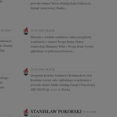
ją
powodu śmierci Teścia składają Rada Nadzorcza,
Zarząd i pracownicy Banku...
.09.2009
29.09.2009
PŁOCK
Marcinie z wielkim smutkiem i żalem przyjęliśmy
wiadomość
wiadomość o śmierci Twojej Mamy Haliny
ie Zmarłej
Goławskiej Składamy Tobie i Twojej Żonie wyrazy
dają
głębokiego współczucia teściowie...
28.09.2009
PŁOCK
Drogiemu Koledze Jordanowi Kolimeczkow oraz
zerego
Rodzinie wyrazy żalu i głębokiego współczucia z
da
powodu śmierci Matki składają Zarząd i Pracownicy
eam
ZEP-TECH Sp. z o.o. w Płocku
STANISŁAW POKORSKI
25.09.2009
PŁOCK