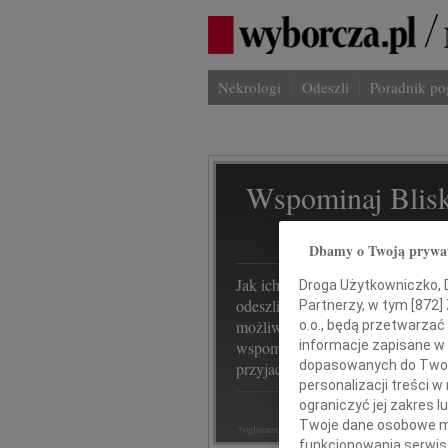
Nekrologi
Odeszli
Poradnik p
Wspominaj Blisk
Na Odeszli.p
Dbamy o Twoją prywa
Jak ich zapamiętaliśmy? Serwis
Droga Użytkowniczko, Dr
odeszli.pl z Grupy Wyborcza, to
Partnerzy, w tym [
872
]
możliwość stworzenia unikalnego
o.o., będą przetwarzać 
informacje zapisane w
wspomnienia. Dziel się nim z rod
dopasowanych do Twoich
przyjaciółmi.
personalizacji treści 
ograniczyć jej zakres
Twoje dane osobowe mo
*ogłoszenie
funkcjonowania serwisó