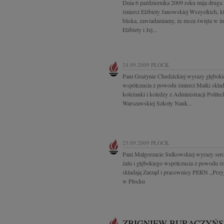
Dnia 6 października 2009 roku mija druga 
śmierci Elżbiety Janowskiej Wszystkich, k
bliska, zawiadamiamy, że msza święta w int
Elżbiety i Jej...
24.09.2009
PŁOCK
Pani Grażynie Chudzickiej wyrazy głębok
współczucia z powodu śmierci Matki skład
koleżanki i koledzy z Administracji Politec
Warszawskiej Szkoły Nauk...
23.09.2009
PŁOCK
Pani Małgorzacie Sulkowskiej wyrazy ser
żalu i głębokiego współczucia z powodu ś
składają Zarząd i pracownicy PERN ,,Przy
w Płocku
ZBIGNIEW BURACZYŃS