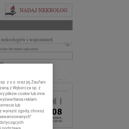
 nekrologów i wspomnień
zwisko lub numer ogłoszenia:
+ szukanie zaawansowane
MARLI
. z o.o. oraz jej Zaufani
ązaną z Wyborcza sp. z
MA BEZPŁATNA
ry plików cookie lub inne
wyświetlania reklam
ernecie lub
sz wyrazić zgody, chcesz
 Zaawansowanych”.
 dotyczących
li podstawą