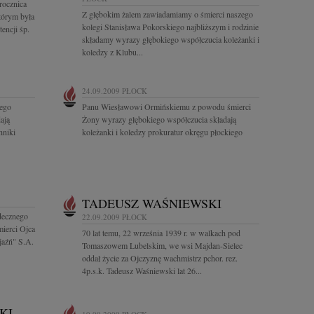
rocznica
Z głębokim żalem zawiadamiamy o śmierci naszego
tórym była
kolegi Stanisława Pokorskiego najbliższym i rodzinie
encji śp.
składamy wyrazy głębokiego współczucia koleżanki i
koledzy z Klubu...
24.09.2009
PŁOCK
iego
Panu Wiesławowi Ormińskiemu z powodu śmierci
ają
Żony wyrazy głębokiego współczucia składają
hniki
koleżanki i koledzy prokuratur okręgu płockiego
TADEUSZ WAŚNIEWSKI
decznego
22.09.2009
PŁOCK
mierci Ojca
70 lat temu, 22 września 1939 r. w walkach pod
jaźń" S.A.
Tomaszowem Lubelskim, we wsi Majdan-Sielec
oddał życie za Ojczyznę wachmistrz pchor. rez.
4p.s.k. Tadeusz Waśniewski lat 26...
KI