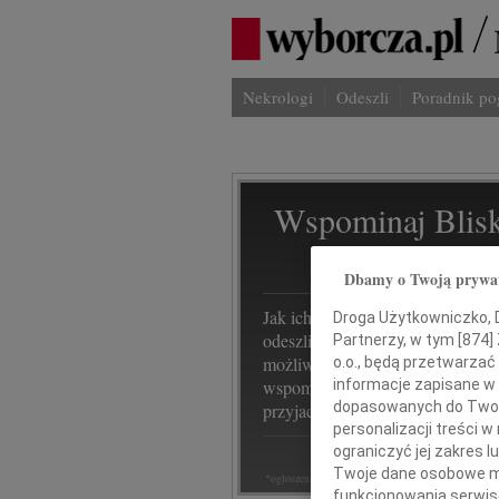
Nekrologi
Odeszli
Poradnik p
Wspominaj Blisk
Na Odeszli.p
Dbamy o Twoją prywa
Jak ich zapamiętaliśmy? Serwis
Droga Użytkowniczko, Dr
odeszli.pl z Grupy Wyborcza, to
Partnerzy, w tym [
874
]
możliwość stworzenia unikalnego
o.o., będą przetwarzać 
informacje zapisane w
wspomnienia. Dziel się nim z rod
dopasowanych do Twoich
przyjaciółmi.
personalizacji treści 
ograniczyć jej zakres
Twoje dane osobowe mo
*ogłoszenie
funkcjonowania serwisó