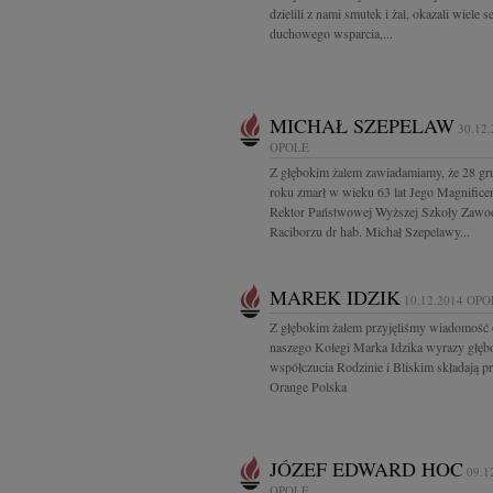
dzielili z nami smutek i żal, okazali wiele s
duchowego wsparcia,...
MICHAŁ SZEPELAW
30.12
OPOLE
Z głębokim żalem zawiadamiamy, że 28 gr
roku zmarł w wieku 63 lat Jego Magnifice
Rektor Państwowej Wyższej Szkoły Zaw
Raciborzu dr hab. Michał Szepelawy...
MAREK IDZIK
10.12.2014
OPO
Z głębokim żalem przyjęliśmy wiadomość 
naszego Kolegi Marka Idzika wyrazy głęb
współczucia Rodzinie i Bliskim składają 
Orange Polska
JÓZEF EDWARD HOC
09.1
OPOLE