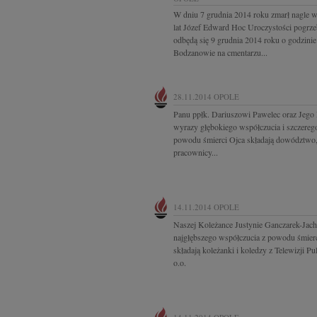
W dniu 7 grudnia 2014 roku zmarł nagle 
lat Józef Edward Hoc Uroczystości pogrz
odbędą się 9 grudnia 2014 roku o godzini
Bodzanowie na cmentarzu...
28.11.2014
OPOLE
Panu ppłk. Dariuszowi Pawelec oraz Jego
wyrazy głębokiego współczucia i szczerego
powodu śmierci Ojca składają dowództwo,
pracownicy...
14.11.2014
OPOLE
Naszej Koleżance Justynie Ganczarek-Jac
najgłębszego współczucia z powodu śmie
składają koleżanki i koledzy z Telewizji Pul
o.o.