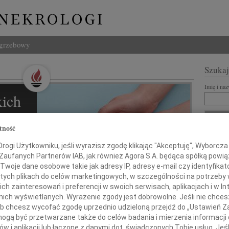
ogrzebowy
Szukaj
Imię i na
ich
l
tność
ZNANI Z
ogi Użytkowniku, jeśli wyrazisz zgodę klikając "Akceptuję", Wyborcza sp
 Zaufanych Partnerów IAB, jak również Agora S.A. będąca spółką powi
REKLA
Twoje dane osobowe takie jak adresy IP, adresy e-mail czy identyfikato
 tych plikach do celów marketingowych, w szczególności na potrzeby 
ziną i
 zainteresowań i preferencji w swoich serwisach, aplikacjach i w Int
w nich wyświetlanych. Wyrażenie zgody jest dobrowolne. Jeśli nie chce
 lub chcesz wycofać zgodę uprzednio udzieloną przejdź do „Ustawień
gą być przetwarzane także do celów badania i mierzenia informacji
w i aplikacji lub łączone z danymi dot. świadczonych Tobie usług. Jeś