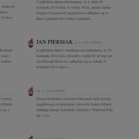
Z głębokim żalem informujemy, że w dniu 29
w wieku 64
listopada 2014 roku, w wieku 78 lat, zmarła Janina
ebowe
Dżygiel Uroczystość pogrzebowa odbędzie się w
e 13.00 w
dniu 6 grudnia 2014 roku o godzinie...
JAN PIERSIAK
21.11.2014
OPOLE
 Rodzinie
Z głębokim żalem i smutkiem zawiadamiamy, że 19
 żalu z
listopada 2014 roku odszedł w wieku 81 lat mgr inż.
 kadra i
Jan Piersiak Msza św. odbędzie się w sobotę 22
listopada 2014 roku o...
14.11.2014
OPOLE
h wyrazy
Naszej Koleżance Justynie Ganczarek-Jach wyrazy
rci Mamy
najgłębszego współczucia z powodu śmierci Mamy
s sp. z
składają Zarząd, koleżanki i koledzy z Telewizji Puls
Sp. z o.o.