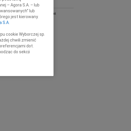
nej – Agora S.A. – lub
Y
aawansowanych” lub
Bydgoszcz i Toruń
rego jest kierowany.
owa
Gdańsk
a S.A.
Kielce
Łódź
ypu cookie Wyborczej sp.
Olsztyn
żdej chwili zmienić
Płock
preferencjami dot.
Radom
hodząc do sekcji
Szczecin
stawień przeglądarki.
Wrocław
óra
cała Polska
h celach:
Użycie
lów identyfikacji.
ści, pomiar reklam i