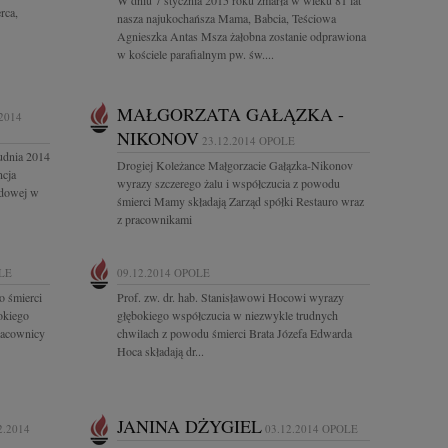
W dniu 7 stycznia 2015 roku zmarła w wieku 81 lat
erca,
nasza najukochańsza Mama, Babcia, Teściowa
Agnieszka Antas Msza żałobna zostanie odprawiona
w kościele parafialnym pw. św....
MAŁGORZATA GAŁĄZKA -
.2014
NIKONOV
23.12.2014
OPOLE
udnia 2014
Drogiej Koleżance Małgorzacie Gałązka-Nikonov
ncja
wyrazy szczerego żalu i współczucia z powodu
odowej w
śmierci Mamy składają Zarząd spółki Restauro wraz
z pracownikami
LE
09.12.2014
OPOLE
o śmierci
Prof. zw. dr. hab. Stanisławowi Hocowi wyrazy
okiego
głębokiego współczucia w niezwykle trudnych
pracownicy
chwilach z powodu śmierci Brata Józefa Edwarda
Hoca składają dr...
JANINA DŻYGIEL
2.2014
03.12.2014
OPOLE