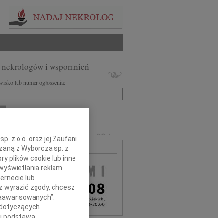
 nekrologów i wspomnień
zwisko lub numer ogłoszenia:
+ szukanie zaawansowane
MARLI
. z o.o. oraz jej Zaufani
ązaną z Wyborcza sp. z
MA BEZPŁATNA
ry plików cookie lub inne
wyświetlania reklam
ernecie lub
sz wyrazić zgody, chcesz
 Zaawansowanych”.
 dotyczących
li podstawą