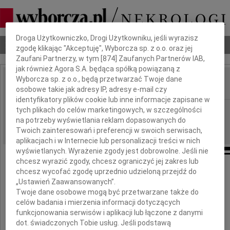
Dbamy o Twoją prywatność
Droga Użytkowniczko, Drogi Użytkowniku, jeśli wyrazisz
Nekrologi
Odeszli
Poradnik pogrzebowy
zgodę klikając "Akceptuję", Wyborcza sp. z o.o. oraz jej
Zaufani Partnerzy, w tym [
874
] Zaufanych Partnerów IAB,
jak również Agora S.A. będąca spółką powiązaną z
Wyborcza sp. z o.o., będą przetwarzać Twoje dane
osobowe takie jak adresy IP, adresy e-mail czy
IMIĘ I NAZWISKO:
identyfikatory plików cookie lub inne informacje zapisane w
Opole
tych plikach do celów marketingowych, w szczególności
REGION:
na potrzeby wyświetlania reklam dopasowanych do
27.02.2015
DATA EMISJI:
Twoich zainteresowań i preferencji w swoich serwisach,
aplikacjach i w Internecie lub personalizacji treści w nich
wyświetlanych. Wyrażenie zgody jest dobrowolne. Jeśli nie
chcesz wyrazić zgody, chcesz ograniczyć jej zakres lub
chcesz wycofać zgodę uprzednio udzieloną przejdź do
Basiu
„Ustawień Zaawansowanych”.
Twoje dane osobowe mogą być przetwarzane także do
celów badania i mierzenia informacji dotyczących
w tych trudnych chwilach po stracie
funkcjonowania serwisów i aplikacji lub łączone z danymi
ukochanego
dot. świadczonych Tobie usług. Jeśli podstawą