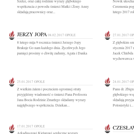
Szelce, oraz całej rodzinie wyrazy głębokiego
Nowik ukochany
współczucia z powodu śmierci Matki i Żony Anny
Ceremonia pog
składają pracownicy oraz...
lutego 2017 ro
JERZY JOPA
08.02.2017
OPOLE
27.01.2017
O
8 lutego mija 9 rocznica śmierci Jerzego Jopy
Z głębokim sm
Brakuje Go nam każdego dnia. Życzliwych Jego
stycznia 2017 
pamięci prosimy o chwilę zadumy, Agata i Danka
Jacek Chlebda 
wychowawca wi
25.01.2017
OPOLE
24.01.2017
O
Z wielkim żalem i poczuciem ogromnej straty
Panu dr. Zbign
przyjęliśmy wiadomość o śmierci Pana Profesora
głębokiego ws
Jana Bocia Rodzinie Zmarłego składamy wyrazy
składają przyj
najgłębszego współczucia. Dziekan...
Polonistyki i...
17.01.2017
OPOLE
CZESŁA
Arkadiuszowi Kielarowi serdeczne wyrazy