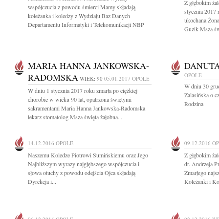
Z głębokim ża
współczucia z powodu śmierci Mamy składają
stycznia 2017 
koleżanka i koledzy z Wydziału Baz Danych
ukochana Żona
Departamentu Informatyki i Telekomunikacji NBP
Guzik Msza św
MARIA HANNA JANKOWSKA-
DANUTA
RADOMSKA
OPOLE
WIEK: 90
05.01.2017
OPOLE
W dniu 30 gru
W dniu 1 stycznia 2017 roku zmarła po ciężkiej
Zalasińska o 
chorobie w wieku 90 lat, opatrzona świętymi
Rodzina
sakramentami Maria Hanna Jankowska-Radomska
lekarz stomatolog Msza święta żałobna...
14.12.2016
OPOLE
09.12.2016
O
Naszemu Koledze Piotrowi Sumińskiemu oraz Jego
Z głębokim ża
Najbliższym wyrazy najgłębszego współczucia i
dr. Andrzeja P
słowa otuchy z powodu odejścia Ojca składają
Zmarłego najsz
Dyrekcja i...
Koleżanki i K