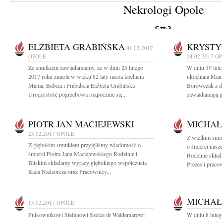
Nekrologi Opole
ELŻBIETA GRABIŃSKA
KRYSTY
01.03.2017
OPOLE
24.02.2017
O
Ze smutkiem zawiadamiamy, że w dniu 25 lutego
W dniu 19 lute
2017 roku zmarła w wieku 82 laty nasza kochana
ukochana Mama
Mama, Babcia i Prababcia Elżbieta Grabińska
Borowczak z 
Uroczystość pogrzebowa rozpocznie się...
zawiadamiają p
PIOTR JAN MACIEJEWSKI
MICHAŁ
23.02.2017
OPOLE
Z wielkim smu
Z głębokim smutkiem przyjęliśmy wiadomość o
o śmierci nasz
śmierci Piotra Jana Maciejewskiego Rodzinie i
Rodzinie skła
Bliskim składamy wyrazy głębokiego współczucia
Prezes i praco
Rada Nadzorcza oraz Pracownicy...
MICHAŁ
13.02.2017
OPOLE
Pułkownikowi Stefanowi Szelce dr Waldemarowi
W dniu 8 luteg