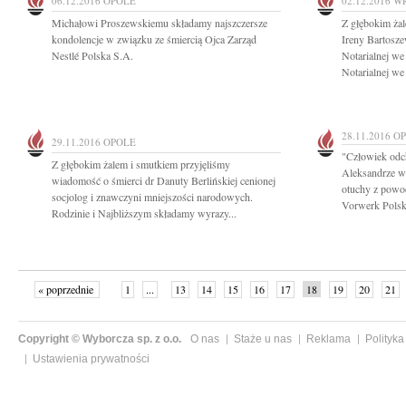
06.12.2016
OPOLE
02.12.2016
W
Michałowi Proszewskiemu składamy najszczersze
Z głębokim ża
kondolencje w związku ze śmiercią Ojca Zarząd
Ireny Bartosze
Nestlé Polska S.A.
Notarialnej w
Notarialnej we
28.11.2016
O
29.11.2016
OPOLE
"Człowiek odch
Z głębokim żalem i smutkiem przyjęliśmy
Aleksandrze w
wiadomość o śmierci dr Danuty Berlińskiej cenionej
otuchy z powod
socjolog i znawczyni mniejszości narodowych.
Vorwerk Polsk
Rodzinie i Najbliższym składamy wyrazy...
« poprzednie
1
...
13
14
15
16
17
18
19
20
21
»
Copyright © Wyborcza sp. z o.o.
O nas
Staże u nas
Reklama
Polityka
Ustawienia prywatności