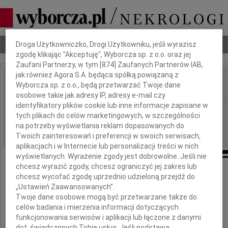
Dbamy o Twoją prywatność
Nekrologi
Odeszli
Poradnik pogrzebowy
Droga Użytkowniczko, Drogi Użytkowniku, jeśli wyrazisz
zgodę klikając "Akceptuję", Wyborcza sp. z o.o. oraz jej
Zaufani Partnerzy, w tym [
874
] Zaufanych Partnerów IAB,
jak również Agora S.A. będąca spółką powiązaną z
Zina Pilucik
Wyborcza sp. z o.o., będą przetwarzać Twoje dane
IMIĘ I NAZWISKO:
osobowe takie jak adresy IP, adresy e-mail czy
identyfikatory plików cookie lub inne informacje zapisane w
Opole
REGION:
tych plikach do celów marketingowych, w szczególności
na potrzeby wyświetlania reklam dopasowanych do
23.03.2017
DATA EMISJI:
Twoich zainteresowań i preferencji w swoich serwisach,
aplikacjach i w Internecie lub personalizacji treści w nich
wyświetlanych. Wyrażenie zgody jest dobrowolne. Jeśli nie
chcesz wyrazić zgody, chcesz ograniczyć jej zakres lub
chcesz wycofać zgodę uprzednio udzieloną przejdź do
Z wielkim żalem przychodzi nam
„Ustawień Zaawansowanych”.
pożegnać naszą Koleżankę
Twoje dane osobowe mogą być przetwarzane także do
celów badania i mierzenia informacji dotyczących
funkcjonowania serwisów i aplikacji lub łączone z danymi
Doktor
dot. świadczonych Tobie usług. Jeśli podstawą