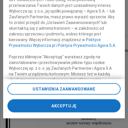
przetwarzania Twoich danych jest uzasadniony interes
Wyborcza sp. z o.o., jej spółki powiązanej – Agora S.A. – lub
Zinę Pilucik
Zaufanych Partnerów, masz prawo wyrazić sprzeciw. Aby
to zrobić przejdź do „Ustawień Zaawansowanych” lub
skontaktuj się z administratorem – w zależności od
zakresu sprzeciwu i podmiotu, wobec którego jest
Człowieka o wielkim sercu, oddanego lekarza.
kierowany. Więcej informacji znajdziesz w
Polityce
Prywatności Wyborcza.pl
i
Polityce Prywatności Agora S.A.
Zawsze z cierpliwością, życzliwie i z uśmiechem
wspomagającą chorych.
Poprzez kliknięcie "Akceptuję" wyrażasz zgodę na
zainstalowanie i przechowywanie plików typu cookie
Wyborczej sp. z o. o. jej Zaufanych Partnerów i Agora S.A.
na Twoim urządzeniu końcowym. Możesz też w każdej
chwili zmienić swoje preferencje dot. plików cookie,
ponownie wywołując narzędzie do zarządzania Twoimi
USTAWIENIA ZAAWANSOWANE
preferencjami dot. przetwarzania danych poprzez
odnośnik „Ustawienia prywatności” w stopce serwisu i
Całej Rodzinie i Bliskim
przechodząc do sekcji „Ustawienia zaawansowane”.
AKCEPTUJĘ
Zmiana ustawień plików cookie możliwa jest także za
pomocą ustawień przeglądarki.
składamy
szczere wyrazy współczucia
My, nasi Zaufani Partnerzy i Agora S.A. możemy