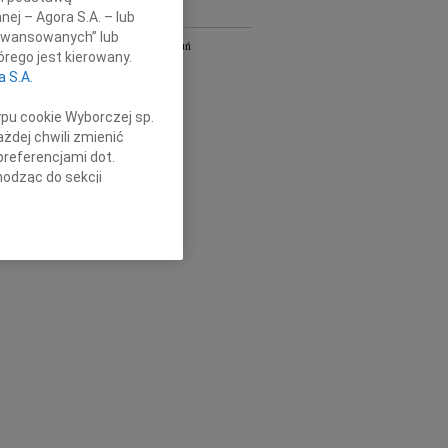
nej – Agora S.A. – lub
Y
aawansowanych” lub
Bydgoszcz i Toruń
rego jest kierowany.
owa
Gdańsk
a S.A.
Kielce
Łódź
ypu cookie Wyborczej sp.
Olsztyn
żdej chwili zmienić
Płock
preferencjami dot.
Radom
hodząc do sekcji
Szczecin
stawień przeglądarki.
Wrocław
óra
cała Polska
h celach:
Użycie
lów identyfikacji.
ści, pomiar reklam i