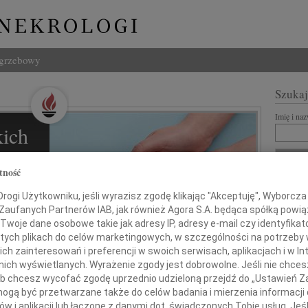
ogrzebowy
Szukaj
Imię i na
ich
l
tność
ZNANI Z
ogi Użytkowniku, jeśli wyrazisz zgodę klikając "Akceptuję", Wyborcza sp
 Zaufanych Partnerów IAB, jak również Agora S.A. będąca spółką powi
REKLA
Twoje dane osobowe takie jak adresy IP, adresy e-mail czy identyfikato
 tych plikach do celów marketingowych, w szczególności na potrzeby 
ziną i
 zainteresowań i preferencji w swoich serwisach, aplikacjach i w Int
w nich wyświetlanych. Wyrażenie zgody jest dobrowolne. Jeśli nie chce
 lub chcesz wycofać zgodę uprzednio udzieloną przejdź do „Ustawień
gą być przetwarzane także do celów badania i mierzenia informacji
w i aplikacji lub łączone z danymi dot. świadczonych Tobie usług. Jeś