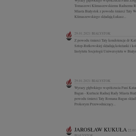
Wyrazy głębokiego współczucia Panu Zbi
Tomaszowi Klimaszewskiemu Radnemu R
Miasta Białystok z powodu śmierci Taty 
Klimaszewskiego składają Łukasz...
29.01.2021
BIAŁYSTOK
Z powodu śmierci Taty kondolencje dr Kat
Sztop-Rutkowskiej składają koleżanki i ko
Instytutu Socjologii Uniwersytetu w Biał
29.01.2021
BIAŁYSTOK
Wyrazy głębokiego współczucia Pani Kata
Bagan - Kurlucie Radnej Rady Miasta Biał
powodu śmierci Taty Romana Bagan skład
Prokorym Przewodniczący...
JAROSŁAW KUKUŁA
22.01
BIAŁYSTOK