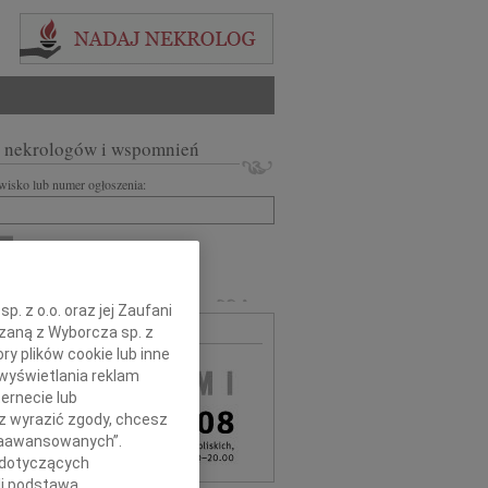
 nekrologów i wspomnień
zwisko lub numer ogłoszenia:
+ szukanie zaawansowane
MARLI
. z o.o. oraz jej Zaufani
ązaną z Wyborcza sp. z
MA BEZPŁATNA
ry plików cookie lub inne
wyświetlania reklam
ernecie lub
sz wyrazić zgody, chcesz
 Zaawansowanych”.
 dotyczących
li podstawą