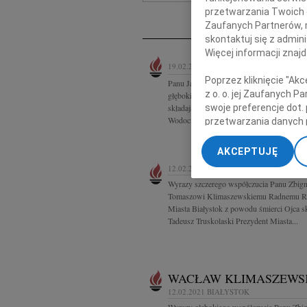
Ne
przetwarzania Twoich da
Zaufanych Partnerów, 
skontaktuj się z admin
Więcej informacji znaj
19.02.2021
BIAŁYSTOK
Poprzez kliknięcie "Ak
Panu Jarosławowi Poniatowiczowi wyraz
z o. o. jej Zaufanych 
głębokiego współczucia z powodu śmierc
swoje preferencje dot.
składają Rada Nadzorcza, Zarząd i pracow
Wodociągów Białostockich Sp. z o.o.
przetwarzania danych 
„Ustawienia zaawansow
AKCEPTUJĘ
My, nasi Zaufani Part
12.02.2021
BIAŁYSTOK
dokładnych danych geol
Wyrazy szczerego współczucia Panu Zbig
Przechowywanie informa
Tomaszowi Klimaszewskiemu Radnemu R
treści, badnie odbiorcó
Miasta Białystok z powodu śmierci Ojca s
Tadeusz Truskolaski Prezydent Miasta...
WACŁAW KLIMASZEWS
12.02.2021
BIAŁYSTOK