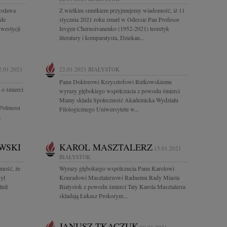
osława
Z wielkim smutkiem przyjmujemy wiadomość, iż 11
ede
stycznia 2021 roku zmarł w Odessie Pan Profesor
nwestycji
Ievgen Chernoivanenko (1952-2021) teoretyk
literatury i komparatysta, Dziekan...
2.01.2021
22.01.2021
BIAŁYSTOK
Panu Doktorowi Krzysztofowi Rutkowskiemu
o śmierci
wyrazy głębokiego współczucia z powodu śmierci
Mamy składa Społeczność Akademicka Wydziału
 Polmosu
Filologicznego Uniwersytetu w...
.
WSKI
KAROL MASZTALERZ
15.01.2021
BIAŁYSTOK
mość, że
Wyrazy głębokiego współczucia Panu Karolowi
ył
Konradowi Masztalerzowi Radnemu Rady Miasta
łnił
Białystok z powodu śmierci Taty Karola Masztalerza
składają Łukasz Prokorym...
JANUSZ TKACZUK