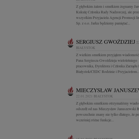
Z głębokim żalem i smutkiem żegnamy Jar
Kukułę Członka Rady Nadzorczej, ale prz
wszystkim Przyjaciela Agencji Promocji I
Sp. z o.o. Jarku będziemy pamiętać...
SERGIUSZ GWOŹDZIEJ
2
BIAŁYSTOK
Z wielkim smutkiem przyjąłem wiadomość 
Pana Sergiusza Gwoździeja wieloletniego
pracownika, Dyrektora i Członka Zarządu
Białystok/CEDC Rodzinie i Przyjaciołom..
MIECZYSŁAW JANUSZE
22.01.2021
BIAŁYSTOK
Z głębokim smutkiem otrzymaliśmy wiado
odszedł od nas Mieczysław Januszewski B
powszechnie znany nie tylko dlatego, że pe
wcześniej różne funkcje...