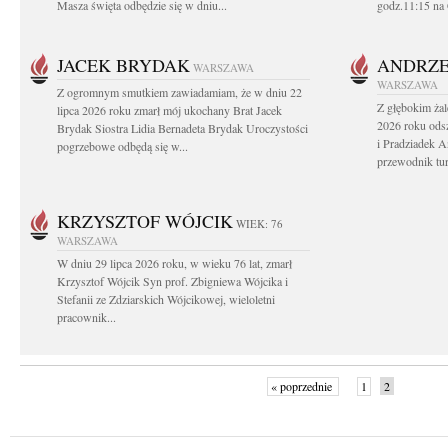
Masza święta odbędzie się w dniu...
godz.11:15 na 
JACEK BRYDAK
ANDRZE
WARSZAWA
WARSZAWA
Z ogromnym smutkiem zawiadamiam, że w dniu 22
Z głębokim żal
lipca 2026 roku zmarł mój ukochany Brat Jacek
2026 roku odsz
Brydak Siostra Lidia Bernadeta Brydak Uroczystości
i Pradziadek An
pogrzebowe odbędą się w...
przewodnik tur
KRZYSZTOF WÓJCIK
WIEK: 76
WARSZAWA
W dniu 29 lipca 2026 roku, w wieku 76 lat, zmarł
Krzysztof Wójcik Syn prof. Zbigniewa Wójcika i
Stefanii ze Zdziarskich Wójcikowej, wieloletni
pracownik...
« poprzednie
1
2