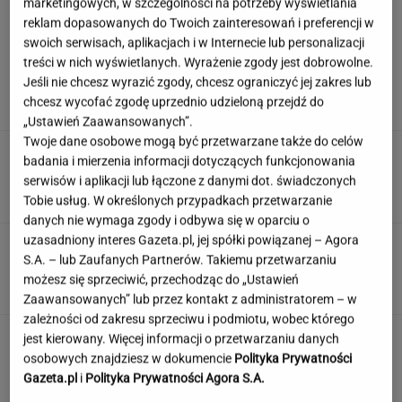
marketingowych, w szczególności na potrzeby wyświetlania
reklam dopasowanych do Twoich zainteresowań i preferencji w
swoich serwisach, aplikacjach i w Internecie lub personalizacji
Niewielu wie, że Polk jest ojczymem posłanki
treści w nich wyświetlanych. Wyrażenie zgody jest dobrowolne.
KO. Kłócą się o politykę?
Jeśli nie chcesz wyrazić zgody, chcesz ograniczyć jej zakres lub
chcesz wycofać zgodę uprzednio udzieloną przejdź do
„Ustawień Zaawansowanych”.
Twoje dane osobowe mogą być przetwarzane także do celów
Tak Lang komentuje głośny
badania i mierzenia informacji dotyczących funkcjonowania
konflikt z Niewiadomą. "Zadzwoniłem do niej"
serwisów i aplikacji lub łączone z danymi dot. świadczonych
SUBSKRYPCJA
Tobie usług. W określonych przypadkach przetwarzanie
danych nie wymaga zgody i odbywa się w oparciu o
uzasadniony interes Gazeta.pl, jej spółki powiązanej – Agora
Quiz: polskie miasta. My podajemy 3 hasła, ty
S.A. – lub Zaufanych Partnerów. Takiemu przetwarzaniu
wskazujesz jakie to miasto
możesz się sprzeciwić, przechodząc do „Ustawień
Zaawansowanych” lub przez kontakt z administratorem – w
zależności od zakresu sprzeciwu i podmiotu, wobec którego
Jeden wakacyjny nawyk może mieć
jest kierowany. Więcej informacji o przetwarzaniu danych
nieprzyjemne konsekwencje. Też tak robisz?
osobowych znajdziesz w dokumencie
Polityka Prywatności
Gazeta.pl
i
Polityka Prywatności Agora S.A.
MATERIAŁ PROMOCYJNY