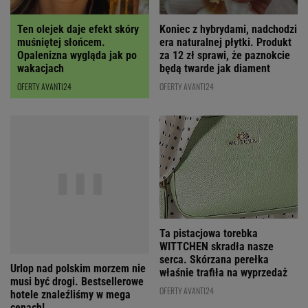
Ten olejek daje efekt skóry
Koniec z hybrydami, nadchodzi
muśniętej słońcem.
era naturalnej płytki. Produkt
Opalenizna wygląda jak po
za 12 zł sprawi, że paznokcie
wakacjach
będą twarde jak diament
OFERTY AVANTI24
OFERTY AVANTI24
Ta pistacjowa torebka
Urlop nad polskim morzem nie
WITTCHEN skradła nasze
musi być drogi. Bestsellerowe
serca. Skórzana perełka
hotele znaleźliśmy w mega
właśnie trafiła na wyprzedaż
cenach!
OFERTY AVANTI24
MATERIAŁ PROMOCYJNY