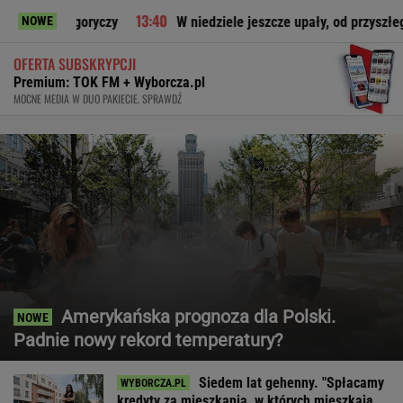
 goryczy
W niedziele jeszcze upały, od przyszłego tygodnia 
NOWE
OFERTA SUBSKRYPCJI
Premium: TOK FM + Wyborcza.pl
MOCNE MEDIA W DUO PAKIECIE. SPRAWDŹ
Amerykańska prognoza dla Polski.
Padnie nowy rekord temperatury?
Siedem lat gehenny. "Spłacamy
kredyty za mieszkania, w których mieszkają