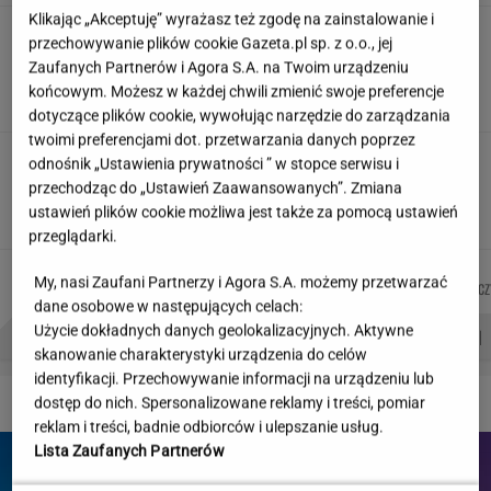
Klikając „Akceptuję” wyrażasz też zgodę na zainstalowanie i
"Wymieniłam mojego byłego na
przechowywanie plików cookie Gazeta.pl sp. z o.o., jej
jego wujka milionera". Tak wciągają
Zaufanych Partnerów i Agora S.A. na Twoim urządzeniu
mikrodramy
końcowym. Możesz w każdej chwili zmienić swoje preferencje
SUBSKRYPCJA
dotyczące plików cookie, wywołując narzędzie do zarządzania
twoimi preferencjami dot. przetwarzania danych poprzez
Jeździłem autem z paliwem, które
odnośnik „Ustawienia prywatności ” w stopce serwisu i
może zastąpić diesla. Frytura i olej roślinny
przechodząc do „Ustawień Zaawansowanych”. Zmiana
ustawień plików cookie możliwa jest także za pomocą ustawień
TOMASZ OKUROWSKI
przeglądarki.
JUSTYNA
DANIEL
AGNIESZKA
MACIEK
Autorzy:
My, nasi Zaufani Partnerzy i Agora S.A. możemy przetwarzać
BRYCZKOWSKA
MAIKOWSKI
NIEDZIAŁEK
KUCHARCZ
dane osobowe w następujących celach:
Użycie dokładnych danych geolokalizacyjnych. Aktywne
PROBLEMY POLSKICH SIATKARZY
ZNAK Z '30'
WISŁAWA SZYMBORSKA
skanowanie charakterystyki urządzenia do celów
identyfikacji. Przechowywanie informacji na urządzeniu lub
DZIEJE SIĘ!
dostęp do nich. Spersonalizowane reklamy i treści, pomiar
reklam i treści, badnie odbiorców i ulepszanie usług.
Lista Zaufanych Partnerów