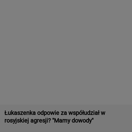
Rolnik zaorał nowy asfalt za 400 tys. zł.
"Bardzo konfliktowy" [NAGRANIE]
Zwrot w sprawie Patriotów. Jest porozumienie
Ukrainy i USA
16-latek zaatakowany nożem. Zatrzymano
dwóch nastolatków
Tysiące osób zrobi to we wrześniu. Powód
może cię zaskoczyć
MATERIAŁ PROMOCYJNY,
18+