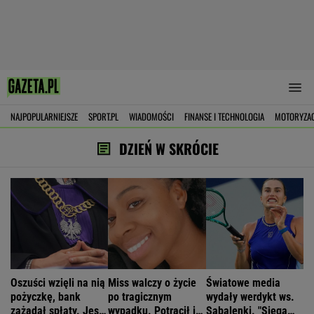
NAJPOPULARNIEJSZE
SPORT.PL
WIADOMOŚCI
FINANSE I TECHNOLOGIA
MOTORYZA
DZIEŃ W SKRÓCIE
Oszuści wzięli na nią
Miss walczy o życie
Światowe media
pożyczkę, bank
po tragicznym
wydały werdykt ws.
zażądał spłaty. Jest
wypadku. Potrącił ją
Sabalenki. "Sięga