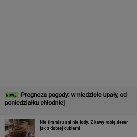
wypadku. Potrącił ją sześciolatek
Quiz z ortografii dla prymusów. Sprawdź, czy
potrafisz zapisać te wyrazy