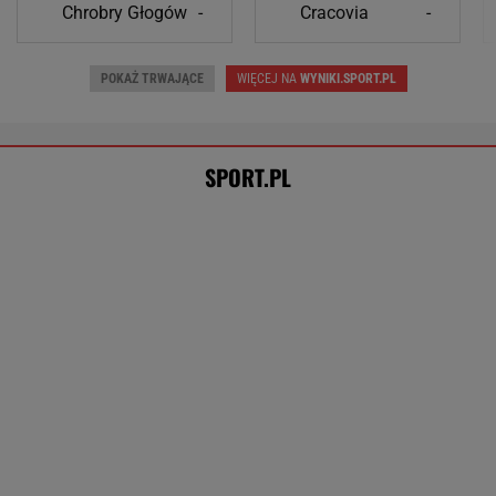
TENIS
Tak Lang komentuje głośny
konflikt z Niewiadomą. "Zadzwoniłem do niej"
SUBSKRYPCJA
Tysiące osób zrobi to we wrześniu. Powód
może cię zaskoczyć
MATERIAŁ PROMOCYJNY,
18+