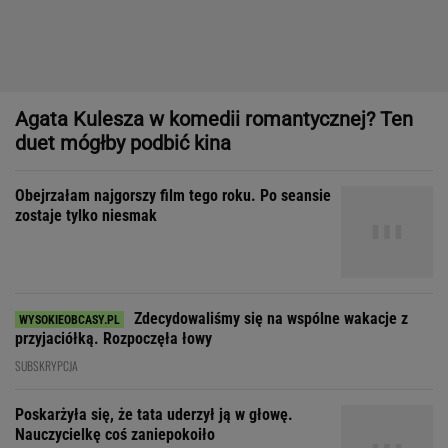
Zdecydowaliśmy się na wspólne wakacje z
przyjaciółką. Rozpoczęła łowy
SUBSKRYPCJA
Poskarżyła się, że tata uderzył ją w głowę.
Nauczycielkę coś zaniepokoiło
JAN RYBICKI
Dziewczynka z Bagdadu, która narysowała XXI wiek
Byłam w szoku, bo mój mąż
nigdy się tak chamsko nie zachowywał. Nie
wiedziałam, jak zareagować
SUBSKRYPCJA