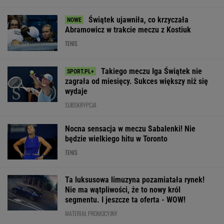
"finale" miniturnieju.
wygrała z Kostiuk.
Niewiadoma ni
Tak Hiszpanie ocenili
Polka wskazała
zaprosiła na śl
Szczęsnego
największą zmianę
swoich rodzicó
WIĘCEJ NIŻ WYNIK. SUBSKRYBUJ
POLITYKA
Kosowo:
Najnowszy
Rosja
Prognoza
jajka w
sondaż:
ostrzelała
pogody. W
parlamencie.
Kwaśniewską
Charków i