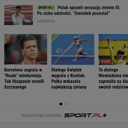
poniedziałek
Premier
najlepszą
Odessę.
może nawet
zaatakowany
pierwszą damą
Zginęły dwie
spaść grad
podczas obrad
osoby
WIADOMOŚCI
Łukaszenka odpowie za współudział w
rosyjskiej agresji? "Mamy dowody"