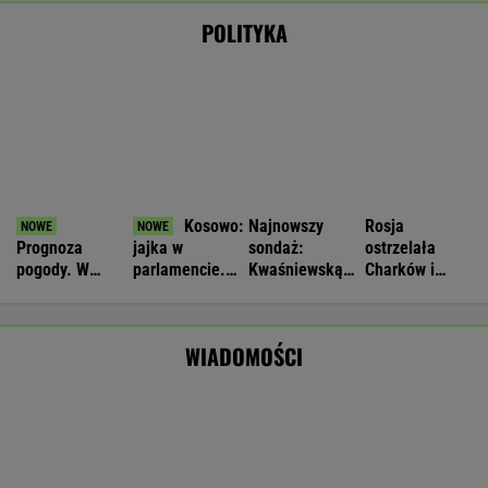
Nie będzie nowej umowy TVP z Kościołem.
Obowiązuje ta podpisana przez Kurskiego
MARCIN KOZŁOWSKI
Wyniki Lotto 08.08.2026 - EkstraPensja,
EkstraPremia, Kaskada, Lotto, LottoPlus,
MiniLotto, MultiMulti