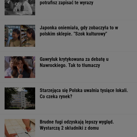
Birkenstocki w końcu na promocji
OFERTY AVANTI24
Dlaczego warto
Usunęliśmy
Oszuści wzięli n
spryskać klucze
jedno słowo z tytułów
pożyczkę, bank
octem? Sztuczka,
polskich filmów.
zażądał spłaty.
której mało kto używa
Rozwiążesz
decyzja sądu
bezbłędnie?
ŻYĆ LEPIEJ