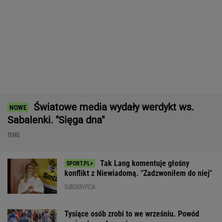
Nie ma wątpliwości, że to nowy król
segmentu. I jeszcze ta oferta - WOW! X3 z
Bawarii robi szał na drogach
MATERIAŁ PROMOCYJNY
Świątek ujawniła, co krzyczała
Abramowicz w trakcie meczu z Kostiuk
TENIS
Takiego meczu Iga Świątek nie
zagrała od miesięcy. Sukces większy niż się
wydaje
SUBSKRYPCJA
Nocna sensacja w meczu Sabalenki! Nie