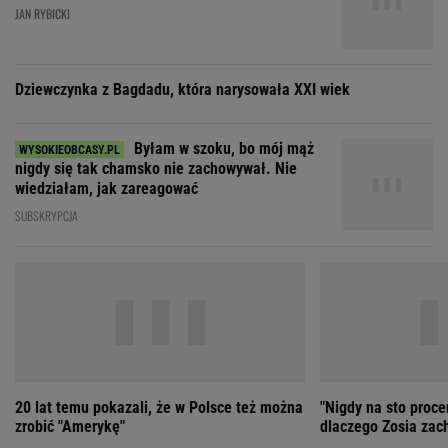
20 lat temu pokazali, że w Polsce też można
"Nigdy na sto proce
zrobić "Amerykę"
dlaczego Zosia zac
ZOBACZ WSZYSTKIE
Wybierz miasto
PEŁNA POGODA
Załaduj ponownie
Jakość powietrza:
-