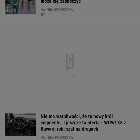
będzie wielkiego hitu w Toronto
TENIS
Ta luksusowa limuzyna pozamiatała rynek!
Nie ma wątpliwości, że to nowy król
segmentu. I jeszcze ta oferta - WOW!
MATERIAŁ PROMOCYJNY
Polak sprawił sensację złotem IO.
Po cichu odchodzi. "Smrodek pozostał"
SUBSKRYPCJA
Barcelona zagrała w
Dlatego Świątek
To dlatego