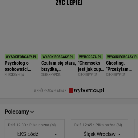
POKAŻ TRWAJĄCE
WIĘCEJ NA
WYNIKI.SPORT.PL
SPORT.PL
Światowe media wydały werdykt ws.
Sabalenki. "Sięga dna"