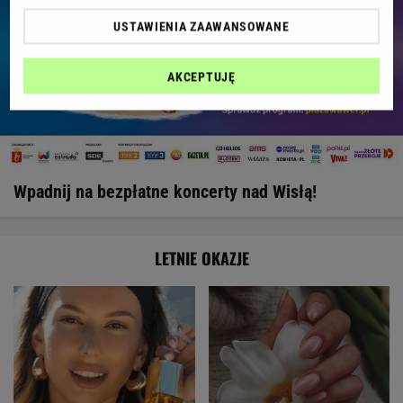
USTAWIENIA ZAAWANSOWANE
AKCEPTUJĘ
Wpadnij na bezpłatne koncerty nad Wisłą!
LETNIE OKAZJE