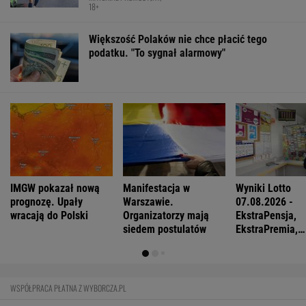
FINANSE I TECHNOLOGIA
Sprzęt już jest. Grenlandia ostrzega
Amerykanów, by nie zaczynali odwiertów
BIZNES
Pierwszy etap GAT zakończony. To