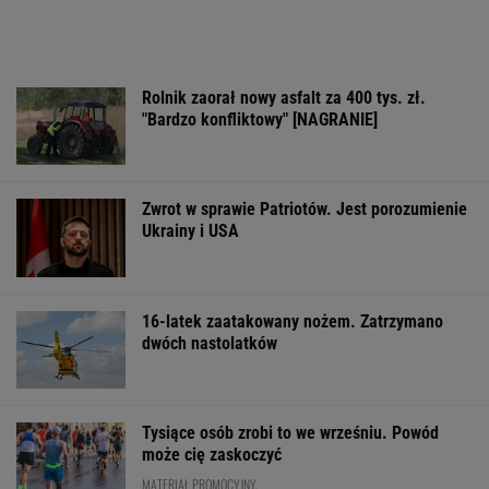
Cały świat uczy się od Ukraińców prowadzenia
wojny. Tylko nie Polacy
Jeśli unikniesz tych trzech rzeczy, opóźnisz
starczą demencję o 13 lat
Anna Czartoryska-Niemczycka: Dla mnie to
nie miejsce na wakacje. To drugi dom
Jak się zapisać do lekarza w NFZ bez
dzwonienia do przychodni