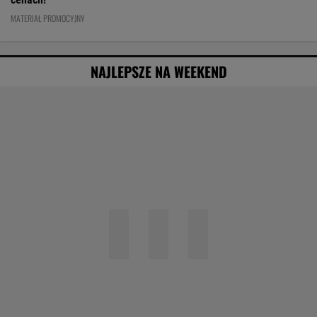
NAJLEPSZE NA WEEKEND
Agata Kulesza w komedii romantycznej? Ten
duet mógłby podbić kina
Obejrzałam najgorszy film tego roku. Po seansie
zostaje tylko niesmak