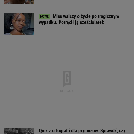
Japonka oniemiała, gdy zobaczyła to w
polskim sklepie. "Szok kulturowy"
Gawryluk krytykowana za debatę u
Nawrockiego. Tak to tłumaczy
Starzejąca się Polska uwalnia tysiące lokali.
Co czeka rynek?
Brudne fugi odzyskają lepszy wygląd.
Wystarczą 2 składniki z domu
Finał wyprzedaży w Eobuwie - kultowe