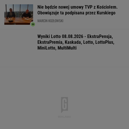
Większość Polaków nie chce płacić tego
podatku. "To sygnał alarmowy"
IMGW pokazał nową
Manifestacja w
Wyniki Lotto
prognozę. Upały
Warszawie.
07.08.2026 -
wracają do Polski
Organizatorzy mają
EkstraPensja,
siedem postulatów
EkstraPremia,
EuroJackpot, K
MiniLotto, Mult
WSPÓŁPRACA PŁATNA Z WYBORCZA.PL
ZROZUM, POZNAJ, ODKRYWAJ
SEKCJA Z SUBSKRYPCJĄ