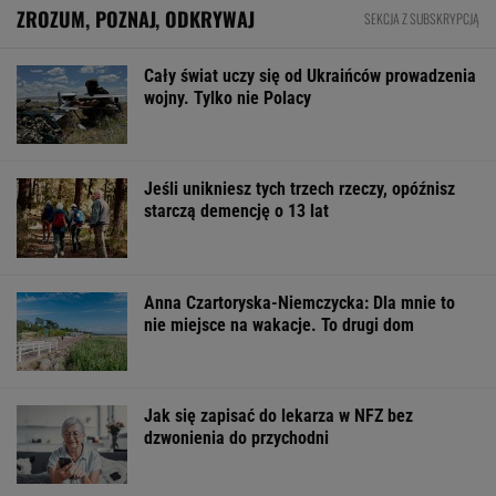
strategiczna inwestycja dla polskiego
eksportu
MATERIAŁ PROMOCYJNY
Oszuści wzięli na nią pożyczkę, bank zażądał
spłaty. Jest decyzja sądu
BIZNES