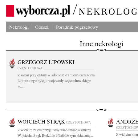
Nekrologi
Odeszli
Poradnik pogrzebowy
Inne nekrologi
GRZEGORZ LIPOWSKI
CZĘSTOCHOWA
Z żalem przyjęliśmy wiadomość o śmierci Grzegorza
Lipowskiego byłego wojewody częstochowskiego
w...
WOJCIECH STRĄK
ANDRZE
CZĘSTOCHOWA
CZĘSTOCHO
Z wielkim żalem przyjęliśmy wiadomość o śmierci
Z wielkim smu
Wojciecha Strąk Rodzinie i Najbliższym składamy...