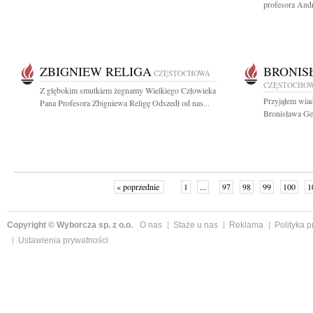
profesora And
ZBIGNIEW RELIGA
BRONIS
CZĘSTOCHOWA
CZĘSTOCHO
Z głębokim smutkiem żegnamy Wielkiego Człowieka
Przyjąłem wiad
Pana Profesora Zbigniewa Religę Odszedł od nas...
Bronisława Ge
« poprzednie
1
...
97
98
99
100
1
Copyright © Wyborcza sp. z o.o.
O nas
Staże u nas
Reklama
Polityka 
Ustawienia prywatności