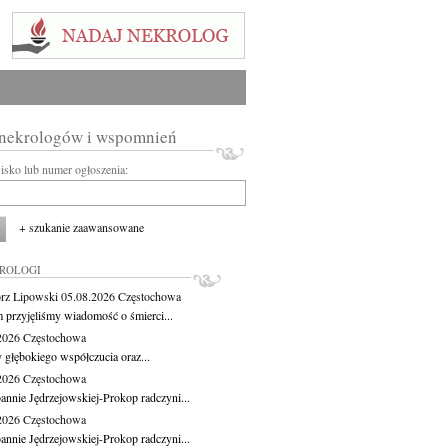
 nekrologów i wspomnień
wisko lub numer ogłoszenia:
+ szukanie zaawansowane
KROLOGI
rz Lipowski
05.08.2026
Częstochowa
m przyjęliśmy wiadomość o śmierci...
.2026
Częstochowa
 głębokiego współczucia oraz...
.2026
Częstochowa
oannie Jędrzejowskiej-Prokop radczyni...
.2026
Częstochowa
oannie Jędrzejowskiej-Prokop radczyni...