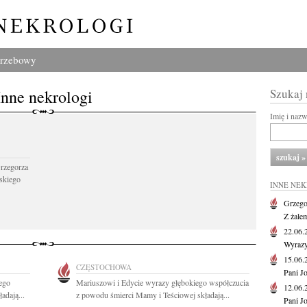
grzebowy
Inne nekrologi
Szukaj
Imię i naz
Grzegorza
skiego
INNE NE
Grzego
Z żale
22.06
Wyrazy
15.06
CZĘSTOCHOWA
Pani J
ego
Mariuszowi i Edycie wyrazy głębokiego współczucia
12.06
adają...
z powodu śmierci Mamy i Teściowej składają...
Pani J