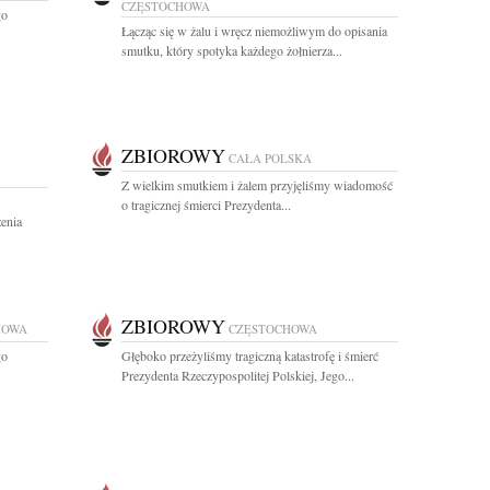
CZĘSTOCHOWA
go
Łącząc się w żalu i wręcz niemożliwym do opisania
smutku, który spotyka każdego żołnierza...
ZBIOROWY
CAŁA POLSKA
Z wielkim smutkiem i żalem przyjęliśmy wiadomość
o tragicznej śmierci Prezydenta...
enia
ZBIOROWY
HOWA
CZĘSTOCHOWA
go
Głęboko przeżyliśmy tragiczną katastrofę i śmierć
Prezydenta Rzeczypospolitej Polskiej, Jego...