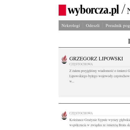
Nekrologi
Odeszli
Poradnik po
GRZEGORZ LIPOWSKI
CZĘSTOCHOWA
Z żalem przyjęliśmy wiadomość o śmierci 
Lipowskiego byłego wojewody częstochow
w...
CZĘSTOCHOWA
Koleżance Grażynie Sypule wyrazy głęboki
współczucia w związku ze śmiercią Brata skł