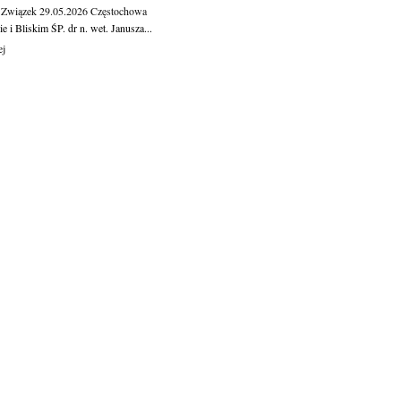
 Związek
29.05.2026
Częstochowa
e i Bliskim ŚP. dr n. wet. Janusza...
ej