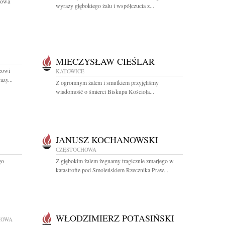
dowa
wyrazy głębokiego żalu i współczucia z...
MIECZYSŁAW CIEŚLAR
zowi
KATOWICE
azy...
Z ogromnym żalem i smutkiem przyjęliśmy
wiadomość o śmierci Biskupa Kościoła...
JANUSZ KOCHANOWSKI
CZĘSTOCHOWA
go
Z głębokim żalem żegnamy tragicznie zmarłego w
katastrofie pod Smoleńskiem Rzecznika Praw...
WŁODZIMIERZ POTASIŃSKI
HOWA