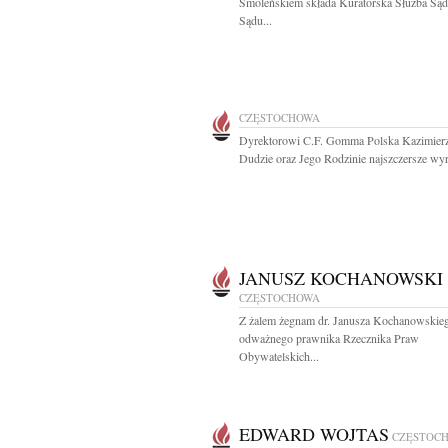
Smoleńskiem składa Kuratorska Służba Są
Sądu...
CZĘSTOCHOWA
Dyrektorowi C.F. Gomma Polska Kazimier
Dudzie oraz Jego Rodzinie najszczersze wyr
JANUSZ KOCHANOWSKI
CZĘSTOCHOWA
Z żalem żegnam dr. Janusza Kochanowskie
odważnego prawnika Rzecznika Praw
Obywatelskich...
EDWARD WOJTAS
CZĘSTOC