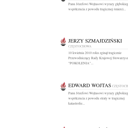
Panu Józefowi Wojtasowi wyrazy głębokie
współczucia z powodu tragicznej śmierci...
JERZY SZMAJDZIŃSKI
CZĘSTOCHOWA
10 kwietnia 2010 roku zginął tragicznie
Przewodniczący Rady Krajowej Stowarzysz
"POKOLENIA"...
EDWARD WOJTAS
CZĘSTOC
Panu Józefowi Wojtasowi wyrazy głębokie
współczucia z powodu straty w tragicznej
katastrofie...