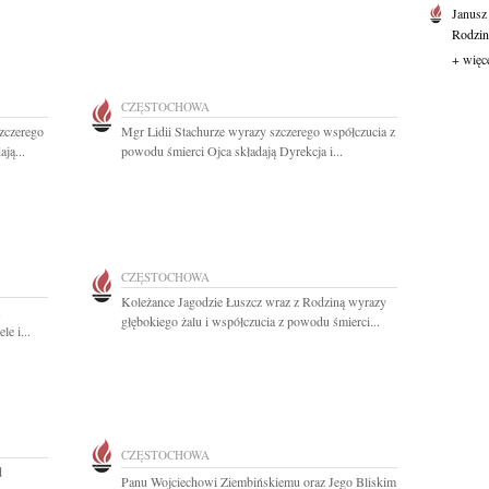
Janusz
Rodzini
+ więc
CZĘSTOCHOWA
zczerego
Mgr Lidii Stachurze wyrazy szczerego współczucia z
ją...
powodu śmierci Ojca składają Dyrekcja i...
CZĘSTOCHOWA
Koleżance Jagodzie Łuszcz wraz z Rodziną wyrazy
głębokiego żalu i współczucia z powodu śmierci...
le i...
CZĘSTOCHOWA
d
Panu Wojciechowi Ziembińskiemu oraz Jego Bliskim