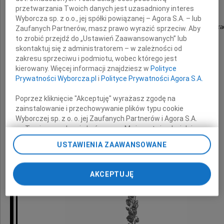
przetwarzania Twoich danych jest uzasadniony interes
CSM MLECZGAL
Wyborcza sp. z o.o., jej spółki powiązanej – Agora S.A. – lub
wyrazy głębokiego i szczerego współczucia po stra
Zaufanych Partnerów, masz prawo wyrazić sprzeciw. Aby
to zrobić przejdź do „Ustawień Zaawansowanych” lub
skontaktuj się z administratorem – w zależności od
Ojca
zakresu sprzeciwu i podmiotu, wobec którego jest
kierowany. Więcej informacji znajdziesz w
Polityce
Prywatności Wyborcza.pl
i
Polityce Prywatności Agora S.A.
składają
Poprzez kliknięcie "Akceptuję" wyrażasz zgodę na
zainstalowanie i przechowywanie plików typu cookie
Zarząd i Rada Nadzorcza
Wyborczej sp. z o. o. jej Zaufanych Partnerów i Agora S.A.
na Twoim urządzeniu końcowym. Możesz też w każdej
Częstochowskiej Spółdzielni
chwili zmienić swoje preferencje dot. plików cookie,
USTAWIENIA ZAAWANSOWANE
Mleczarskiej MLECZGAL
ponownie wywołując narzędzie do zarządzania Twoimi
preferencjami dot. przetwarzania danych poprzez
odnośnik „Ustawienia prywatności” w stopce serwisu i
AKCEPTUJĘ
przechodząc do sekcji „Ustawienia zaawansowane”.
Zmiana ustawień plików cookie możliwa jest także za
pomocą ustawień przeglądarki.
My, nasi Zaufani Partnerzy i Agora S.A. możemy