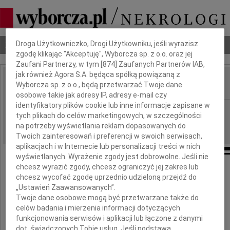
Dbamy o Twoją prywatność
Droga Użytkowniczko, Drogi Użytkowniku, jeśli wyrazisz
Nekrologi
Odeszli
Poradnik pogrzebowy
zgodę klikając "Akceptuję", Wyborcza sp. z o.o. oraz jej
Zaufani Partnerzy, w tym [
874
] Zaufanych Partnerów IAB,
jak również Agora S.A. będąca spółką powiązaną z
Wyborcza sp. z o.o., będą przetwarzać Twoje dane
IMIĘ I NAZWISKO:
osobowe takie jak adresy IP, adresy e-mail czy
identyfikatory plików cookie lub inne informacje zapisane w
Częstochowa
REGION:
tych plikach do celów marketingowych, w szczególności
26.05.2010
DATA EMISJI:
na potrzeby wyświetlania reklam dopasowanych do
Twoich zainteresowań i preferencji w swoich serwisach,
aplikacjach i w Internecie lub personalizacji treści w nich
wyświetlanych. Wyrażenie zgody jest dobrowolne. Jeśli nie
chcesz wyrazić zgody, chcesz ograniczyć jej zakres lub
chcesz wycofać zgodę uprzednio udzieloną przejdź do
Panu
„Ustawień Zaawansowanych”.
Twoje dane osobowe mogą być przetwarzane także do
Jerzemu Dudkowi
celów badania i mierzenia informacji dotyczących
funkcjonowania serwisów i aplikacji lub łączone z danymi
dot. świadczonych Tobie usług. Jeśli podstawą
Przewodniczącemu Rady Nadzorczej