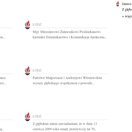
Janusz
Z głęb
+ więc
ŁÓDŹ
Mgr. Mirosławowi Żuławnikowi Prodziekanowi
u...
kierunku Dziennikarstwo i Komunikacja Społeczna...
ŁÓDŹ
żance
Państwu Małgorzacie i Andrzejowi Wiśniewskim
ci...
wyrazy głębokiego współczucia z powodu...
ŁÓDŹ
Z głębokim żalem zawiadamiam, że w dniu 13
ą...
czerwca 2009 roku zmarł, przeżywszy lat 70,