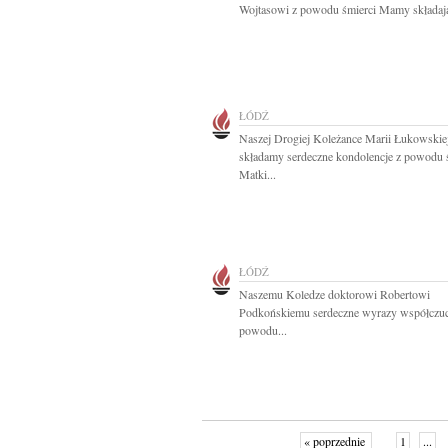
Wojtasowi z powodu śmierci Mamy składają
ŁÓDŹ
Naszej Drogiej Koleżance Marii Łukowskie
składamy serdeczne kondolencje z powodu 
Matki...
ŁÓDŹ
Naszemu Koledze doktorowi Robertowi
Podkońskiemu serdeczne wyrazy współczuc
powodu...
« poprzednie
1
...