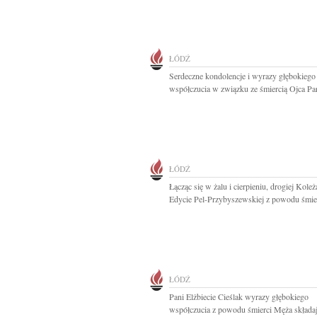
ŁÓDŹ
Serdeczne kondolencje i wyrazy głębokiego
współczucia w związku ze śmiercią Ojca Pan
ŁÓDŹ
Łącząc się w żalu i cierpieniu, drogiej Kole
Edycie Pel-Przybyszewskiej z powodu śmier
ŁÓDŹ
Pani Elżbiecie Cieślak wyrazy głębokiego
współczucia z powodu śmierci Męża składaj