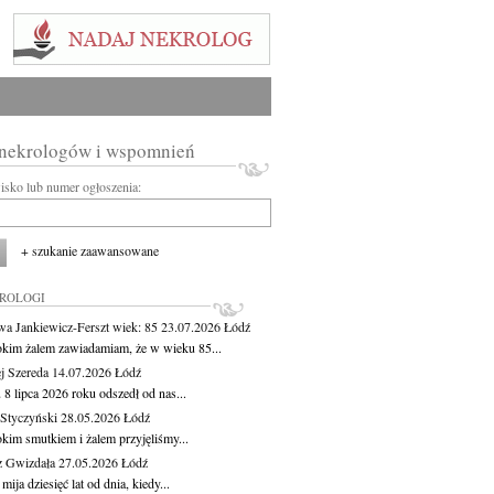
 nekrologów i wspomnień
wisko lub numer ogłoszenia:
+ szukanie zaawansowane
KROLOGI
wa Jankiewicz-Ferszt
wiek: 85
23.07.2026
Łódź
okim żalem zawiadamiam, że w wieku 85...
j Szereda
14.07.2026
Łódź
8 lipca 2026 roku odszedł od nas...
Styczyński
28.05.2026
Łódź
okim smutkiem i żalem przyjęliśmy...
z Gwizdała
27.05.2026
Łódź
 mija dziesięć lat od dnia, kiedy...