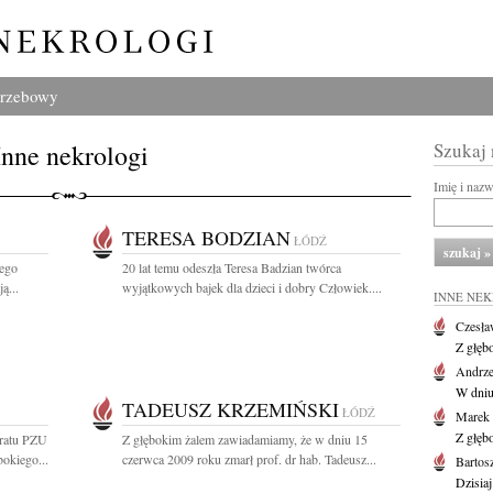
grzebowy
Inne nekrologi
Szukaj
Imię i naz
TERESA BODZIAN
ŁÓDŹ
iego
20 lat temu odeszła Teresa Badzian twórca
ą...
wyjątkowych bajek dla dzieci i dobry Człowiek....
INNE NE
Czesła
Z głęb
Andrze
W dniu 
TADEUSZ KRZEMIŃSKI
ŁÓDŹ
Marek 
Z głęb
oratu PZU
Z głębokim żalem zawiadamiamy, że w dniu 15
okiego...
czerwca 2009 roku zmarł prof. dr hab. Tadeusz...
Bartos
Dzisiaj