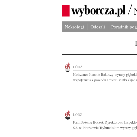
Nekrologi
Odeszli
Poradnik po
ŁÓDŹ
Koleżance Joannie Rakoczy wyrazy głębok
współczucia z powodu śmierci Matki składaj
ŁÓDŹ
Pani Bożenie Boczek Dyrektorowi Inspekt
SA w Piotrkowie Trybunalskim wyrazy głęb