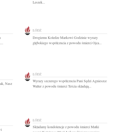
Leszek...
ŁÓDŹ
m
Drogiemu Koledze Markowi Godzinie wyrazy
...
głębokiego współczucia z powodu śmierci Ojca...
ŁÓDŹ
Wyrazy szczerego współczucia Pani Sędzi Agnieszce
iak, Nasz
Walter z powodu śmierci Teścia składają...
ŁÓDŹ
Składamy kondolencje z powodu śmierci Matki
wi