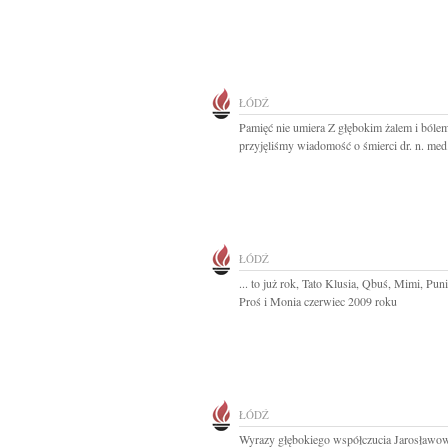
ŁÓDŹ
Pamięć nie umiera Z głębokim żalem i bóle
przyjęliśmy wiadomość o śmierci dr. n. med.
ŁÓDŹ
... to już rok, Tato Klusia, Qbuś, Mimi, Pun
Proś i Monia czerwiec 2009 roku
ŁÓDŹ
Wyrazy głębokiego współczucia Jarosławo