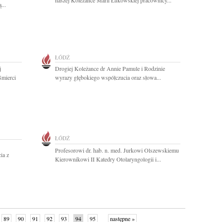
naszej Koleżance Marii Łukowskiej pracownicy...
...
ŁÓDŹ
j
Drogiej Koleżance dr Annie Pamule i Rodzinie
śmierci
wyrazy głębokiego współczucia oraz słowa...
ŁÓDŹ
Profesorowi dr. hab. n. med. Jurkowi Olszewskiemu
ia z
Kierownikowi II Katedry Otolaryngologii i...
89
90
91
92
93
94
95
następne »