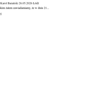
 Karol Barański
26.05.2026
Łódź
okim żalem zawiadamiamy, że w dniu 21...
ej