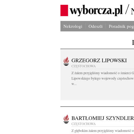
Nekrologi
Odeszli
Poradnik po
GRZEGORZ LIPOWSKI
CZĘSTOCHOWA
Z żalem przyjęliśmy wiadomość o śmierci 
Lipowskiego byłego wojewody częstochow
w...
BARTŁOMIEJ SZYNDLER
CZĘSTOCHOWA
Z głębokim żalem przyjęliśmy wiadomość o