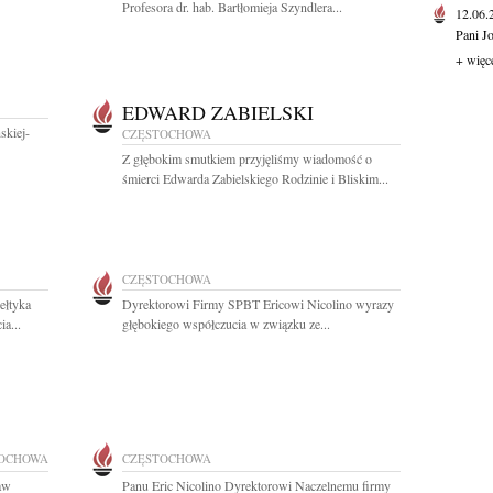
Profesora dr. hab. Bartłomieja Szyndlera...
12.06
Pani J
+ więc
EDWARD ZABIELSKI
skiej-
CZĘSTOCHOWA
Z głębokim smutkiem przyjęliśmy wiadomość o
śmierci Edwarda Zabielskiego Rodzinie i Bliskim...
CZĘSTOCHOWA
ełtyka
Dyrektorowi Firmy SPBT Ericowi Nicolino wyrazy
a...
głębokiego współczucia w związku ze...
OCHOWA
CZĘSTOCHOWA
ław
Panu Eric Nicolino Dyrektorowi Naczelnemu firmy