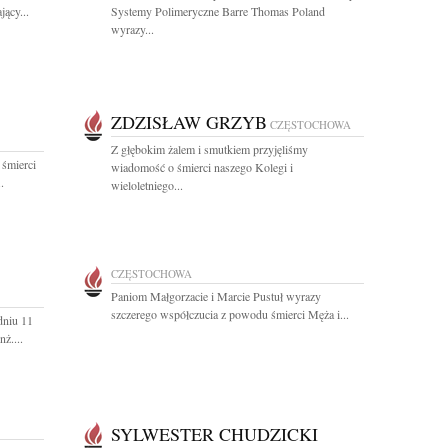
ący...
Systemy Polimeryczne Barre Thomas Poland
wyrazy...
ZDZISŁAW GRZYB
CZĘSTOCHOWA
Z głębokim żalem i smutkiem przyjęliśmy
 śmierci
wiadomość o śmierci naszego Kolegi i
.
wieloletniego...
CZĘSTOCHOWA
Paniom Małgorzacie i Marcie Pustuł wyrazy
szczerego współczucia z powodu śmierci Męża i...
dniu 11
ż....
SYLWESTER CHUDZICKI