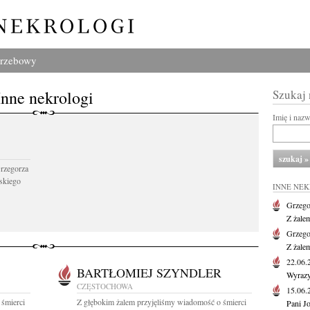
grzebowy
Inne nekrologi
Szukaj
Imię i naz
Grzegorza
skiego
INNE NE
Grzego
Z żale
Grzego
Z żale
22.06
BARTŁOMIEJ SZYNDLER
Wyrazy
CZĘSTOCHOWA
15.06
 śmierci
Z głębokim żalem przyjęliśmy wiadomość o śmierci
Pani J