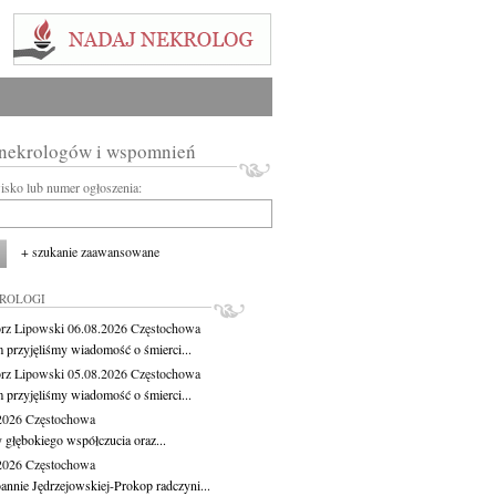
 nekrologów i wspomnień
wisko lub numer ogłoszenia:
+ szukanie zaawansowane
KROLOGI
rz Lipowski
06.08.2026
Częstochowa
m przyjęliśmy wiadomość o śmierci...
rz Lipowski
05.08.2026
Częstochowa
m przyjęliśmy wiadomość o śmierci...
.2026
Częstochowa
 głębokiego współczucia oraz...
.2026
Częstochowa
oannie Jędrzejowskiej-Prokop radczyni...