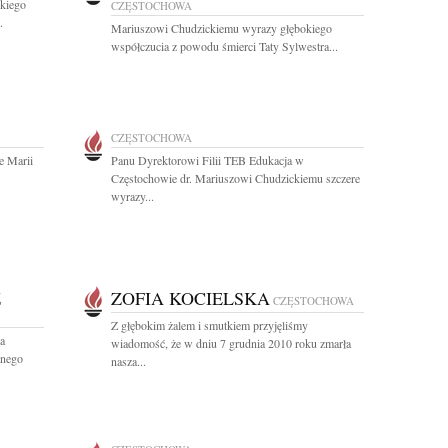
skiego
CZĘSTOCHOWA
.
Mariuszowi Chudzickiemu wyrazy głębokiego
współczucia z powodu śmierci Taty Sylwestra...
CZĘSTOCHOWA
e Marii
Panu Dyrektorowi Filii TEB Edukacja w
Częstochowie dr. Mariuszowi Chudzickiemu szczere
wyrazy...
Z
ZOFIA KOCIELSKA
CZĘSTOCHOWA
Z głębokim żalem i smutkiem przyjęliśmy
a
wiadomość, że w dniu 7 grudnia 2010 roku zmarła
anego
nasza...