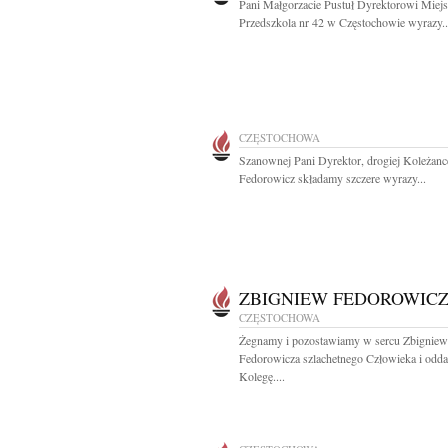
Pani Małgorzacie Pustuł Dyrektorowi Miej
Przedszkola nr 42 w Częstochowie wyrazy..
CZĘSTOCHOWA
Szanownej Pani Dyrektor, drogiej Koleżanc
Fedorowicz składamy szczere wyrazy...
ZBIGNIEW FEDOROWIC
CZĘSTOCHOWA
Żegnamy i pozostawiamy w sercu Zbigniew
Fedorowicza szlachetnego Człowieka i odd
Kolegę....