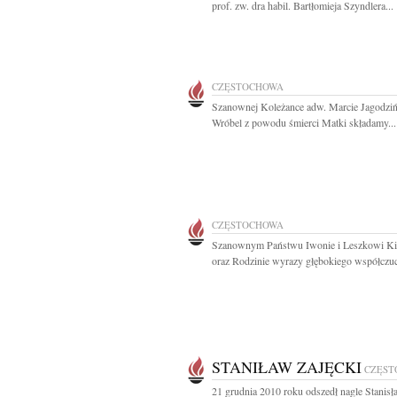
prof. zw. dra habil. Bartłomieja Szyndlera...
CZĘSTOCHOWA
Szanownej Koleżance adw. Marcie Jagodziń
Wróbel z powodu śmierci Matki składamy...
CZĘSTOCHOWA
Szanownym Państwu Iwonie i Leszkowi Ki
oraz Rodzinie wyrazy głębokiego współczuci
STANIŁAW ZAJĘCKI
CZĘST
21 grudnia 2010 roku odszedł nagle Stanis