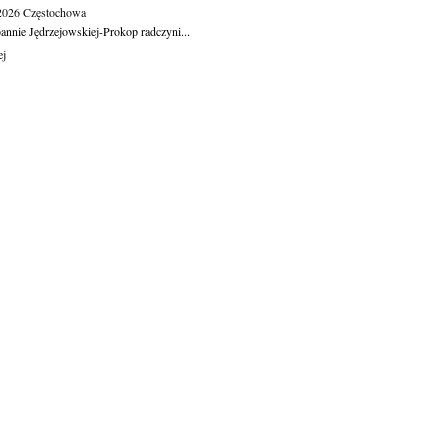
.2026
Częstochowa
oannie Jędrzejowskiej-Prokop radczyni...
ej