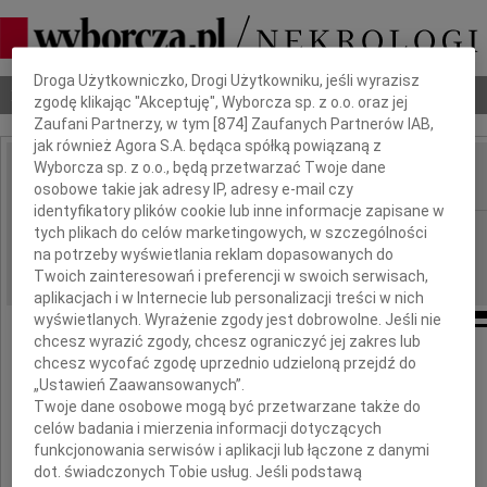
Dbamy o Twoją prywatność
Droga Użytkowniczko, Drogi Użytkowniku, jeśli wyrazisz
Nekrologi
Odeszli
Poradnik pogrzebowy
zgodę klikając "Akceptuję", Wyborcza sp. z o.o. oraz jej
Zaufani Partnerzy, w tym [
874
] Zaufanych Partnerów IAB,
jak również Agora S.A. będąca spółką powiązaną z
Wyborcza sp. z o.o., będą przetwarzać Twoje dane
osobowe takie jak adresy IP, adresy e-mail czy
IMIĘ I NAZWISKO:
identyfikatory plików cookie lub inne informacje zapisane w
Częstochowa
tych plikach do celów marketingowych, w szczególności
REGION:
na potrzeby wyświetlania reklam dopasowanych do
19.02.2011
DATA EMISJI:
Twoich zainteresowań i preferencji w swoich serwisach,
aplikacjach i w Internecie lub personalizacji treści w nich
wyświetlanych. Wyrażenie zgody jest dobrowolne. Jeśli nie
chcesz wyrazić zgody, chcesz ograniczyć jej zakres lub
Naszej drogiej Koleżance
chcesz wycofać zgodę uprzednio udzieloną przejdź do
„Ustawień Zaawansowanych”.
Twoje dane osobowe mogą być przetwarzane także do
doktor Kamili Szyller
celów badania i mierzenia informacji dotyczących
funkcjonowania serwisów i aplikacji lub łączone z danymi
i
dot. świadczonych Tobie usług. Jeśli podstawą