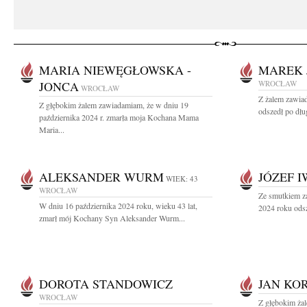
MARIA NIEWĘGŁOWSKA -
MAREK 
JONCA
WROCŁAW
WROCŁAW
Z żalem zawiad
Z głębokim żalem zawiadamiam, że w dniu 19
odszedł po dłu
października 2024 r. zmarła moja Kochana Mama
Maria...
ALEKSANDER WURM
JÓZEF 
WIEK: 43
WROCŁAW
Ze smutkiem z
W dniu 16 października 2024 roku, wieku 43 lat,
2024 roku odsz
zmarł mój Kochany Syn Aleksander Wurm...
DOROTA STANDOWICZ
JAN KO
WROCŁAW
Z głębokim ża