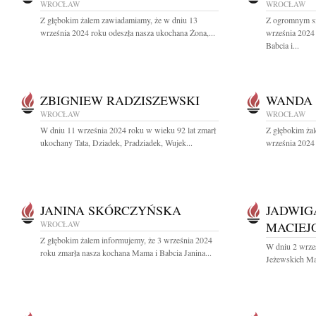
WROCŁAW
WROCŁAW
Z głębokim żalem zawiadamiamy, że w dniu 13
Z ogromnym s
września 2024 roku odeszła nasza ukochana Żona,...
września 2024
Babcia i...
ZBIGNIEW RADZISZEWSKI
WANDA 
WROCŁAW
WROCŁAW
W dniu 11 września 2024 roku w wieku 92 lat zmarł
Z głębokim ża
ukochany Tata, Dziadek, Pradziadek, Wujek...
września 2024 
JANINA SKÓRCZYŃSKA
JADWIG
WROCŁAW
MACIEJ
Z głębokim żalem informujemy, że 3 września 2024
W dniu 2 wrze
roku zmarła nasza kochana Mama i Babcia Janina...
Jeżewskich Mac