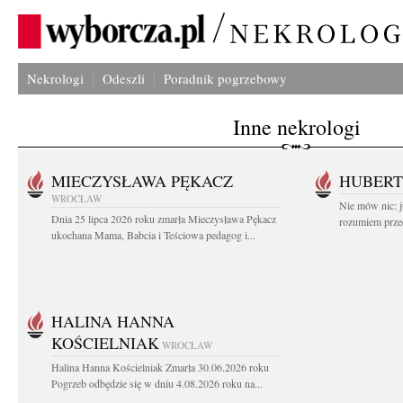
Nekrologi
Odeszli
Poradnik pogrzebowy
Inne nekrologi
MIECZYSŁAWA PĘKACZ
HUBERT
WROCŁAW
Nie mów nic: ju
Dnia 25 lipca 2026 roku zmarła Mieczysława Pękacz
rozumiem przed
ukochana Mama, Babcia i Teściowa pedagog i...
HALINA HANNA
KOŚCIELNIAK
WROCŁAW
Halina Hanna Kościelniak Zmarła 30.06.2026 roku
Pogrzeb odbędzie się w dniu 4.08.2026 roku na...