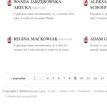
WANDA JARZĘBOWSKA-
ALEKSA
ARECKA
SCHOEP
WROCŁAW
Z głębokim żalem zawiadamiamy, że 1 września 2024
Pogrążeni w g
roku, w wieku 92 lat zmarła Wanda...
dniu 7 września
REGINA MAĆKOWIAK
ADAM 
WROCŁAW
Z głębokim żalem zawiadamiamy, że w dniu 28
W dniu 31 sie
sierpnia 2024 roku odeszła w wieku 82 lat nasza...
taternik, himala
« poprzednie
1
...
4
5
6
7
8
9
10
11
12
13
Copyright © Wyborcza sp. z o.o.
O nas
Staże u nas
Reklama
Polityka 
Ustawienia prywatności