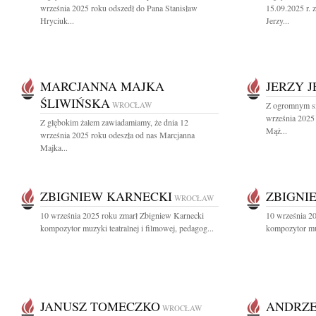
września 2025 roku odszedł do Pana Stanisław
15.09.2025 r. z
Hryciuk...
Jerzy...
MARCJANNA MAJKA
JERZY 
ŚLIWIŃSKA
WROCŁAW
Z ogromnym sm
września 2025
Z głębokim żalem zawiadamiamy, że dnia 12
Mąż...
września 2025 roku odeszła od nas Marcjanna
Majka...
ZBIGNIEW KARNECKI
ZBIGNI
WROCŁAW
10 września 2025 roku zmarł Zbigniew Karnecki
10 września 2
kompozytor muzyki teatralnej i filmowej, pedagog...
kompozytor muz
JANUSZ TOMECZKO
ANDRZE
WROCŁAW