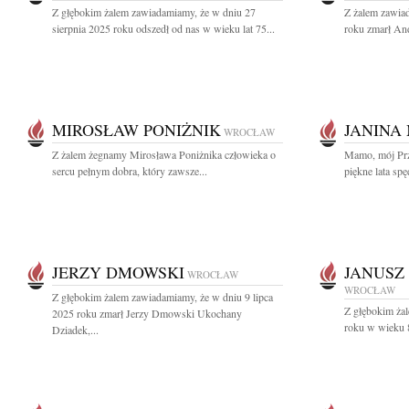
Z głębokim żalem zawiadamiamy, że w dniu 27
Z żalem zawiad
sierpnia 2025 roku odszedł od nas w wieku lat 75...
roku zmarł And
MIROSŁAW PONIŻNIK
JANINA
WROCŁAW
Z żalem żegnamy Mirosława Poniżnika człowieka o
Mamo, mój Przy
sercu pełnym dobra, który zawsze...
piękne lata s
JERZY DMOWSKI
JANUSZ
WROCŁAW
WROCŁAW
Z głębokim żalem zawiadamiamy, że w dniu 9 lipca
Z głębokim ża
2025 roku zmarł Jerzy Dmowski Ukochany
roku w wieku 85
Dziadek,...