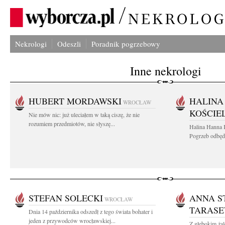
Nekrologi
Odeszli
Poradnik pogrzebowy
Inne nekrologi
HUBERT MORDAWSKI
HALINA
WROCŁAW
KOŚCIE
Nie mów nic: już uleciałem w taką ciszę, że nie
rozumiem przedmiotów, nie słyszę...
Halina Hanna 
Pogrzeb odbędz
STEFAN SOLECKI
ANNA S
WROCŁAW
TARASE
Dnia 14 października odszedł z tego świata bohater i
jeden z przywodców wrocławskiej...
Z głębokim ża