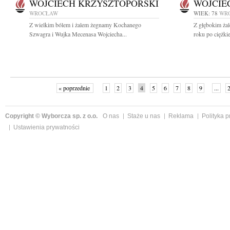
WOJCIECH KRZYSZTOPORSKI
WOJCIE
WROCŁAW
WIEK: 78
WR
Z wielkim bólem i żalem żegnamy Kochanego
Z głębokim żal
Szwagra i Wujka Mecenasa Wojciecha...
roku po ciężkie
« poprzednie
1
2
3
4
5
6
7
8
9
...
Copyright © Wyborcza sp. z o.o.
O nas
Staże u nas
Reklama
Polityka 
Ustawienia prywatności