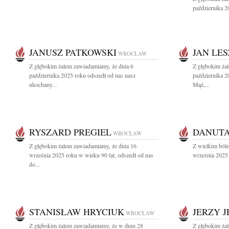
października 20
JANUSZ PATKOWSKI
JAN LE
WROCŁAW
Z głębokim żalem zawiadamiamy, że dnia 6
Z głębokim ża
października 2025 roku odszedł od nas nasz
października 2
ukochany...
Mąż,...
RYSZARD PREGIEL
DANUTA
WROCŁAW
Z głębokim żalem zawiadamiamy, że dnia 16
Z wielkim ból
września 2025 roku w wieku 90 lat, odszedł od nas
września 2025 
do...
STANISŁAW HRYCIUK
JERZY 
WROCŁAW
Z głębokim żalem zawiadamiamy, że w dniu 28
Z głębokim ża