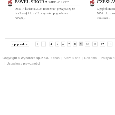
PAWEŁ SIKORA
CZESŁA
WIEK: 63
ŁÓDŹ
Dnia 14 kwietnia 2024 roku zmarł przeżywszy 63
Z głębokim ża
lata Paweł Sikora Uroczystości pogrzebowe
2024 roku zma
odbędą...
Czesława...
« poprzednie
1
...
4
5
6
7
8
9
10
11
12
13
Copyright © Wyborcza sp. z o.o.
O nas
Staże u nas
Reklama
Polityka 
Ustawienia prywatności