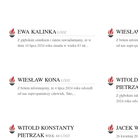
EWA KALINKA
WIESŁA
ŁÓDŹ
Z głębokim smutkiem i żalem zawiadamiamy, że w
Z bólem inform
dniu 10 lipca 2024 roku zmarła w wieku 83 lat...
od nas najwspan
WIESŁAW KONA
WITOLD
ŁÓDŹ
PIETRZ
Z bólem informujemy, że 4 lipca 2024 roku odszedł
od nas najwspanialszy człowiek, Tato,...
Z głębokim ża
2024 roku odsz
WITOLD KONSTANTY
JACEK 
PIETRZAK
WIEK: 64
ŁÓDŹ
26 kwietnia 20