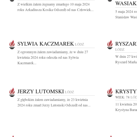
WASIAK
Z wielkim żalem żegnamy zmarłego 10 maja 2024
roku Arkadiusza Kosika Odszedł od nas Człowiek...
5 maja 2024 ro
Stanisław Was
SYLWIA KACZMAREK
RYSZAR
ŁÓDŹ
ŁÓDŹ
Z ogromnym żalem zawiadamiamy, że w dniu 27
W dniu 27 kwie
kwietnia 2024 roku odeszła od nas Sylwia
Ryszard Marker
Kaczmarek...
JERZY LUTOMSKI
KRYSTY
ŁÓDŹ
WIEK: 78
ŁÓ
Z głębokim żalem zawiadamiamy, że 23 kwietnia
11 kwietnia 20
2024 roku zmarł Jerzy Lutomski Odszedł od nas...
Krystyna Baran