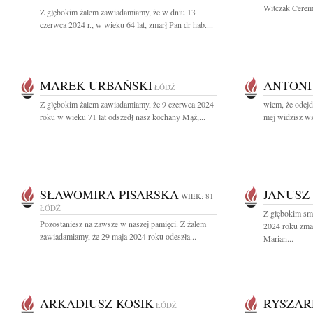
Witczak Ceremo
Z głębokim żalem zawiadamiamy, że w dniu 13
czerwca 2024 r., w wieku 64 lat, zmarł Pan dr hab....
MAREK URBAŃSKI
ANTONI
ŁÓDŹ
Z głębokim żalem zawiadamiamy, że 9 czerwca 2024
wiem, że odejd
roku w wieku 71 lat odszedł nasz kochany Mąż,...
mej widzisz wsz
SŁAWOMIRA PISARSKA
JANUSZ
WIEK: 81
ŁÓDŹ
Z głębokim sm
Pozostaniesz na zawsze w naszej pamięci. Z żalem
2024 roku zmar
zawiadamiamy, że 29 maja 2024 roku odeszła...
Marian...
ARKADIUSZ KOSIK
RYSZAR
ŁÓDŹ