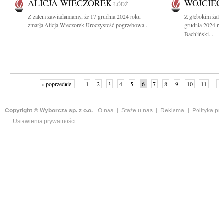
ALICJA WIECZOREK
WOJCIE
ŁÓDŹ
Z żalem zawiadamiamy, że 17 grudnia 2024 roku
Z głębokim ża
zmarła Alicja Wieczorek Uroczystość pogrzebowa...
grudnia 2024 
Bachliński...
« poprzednie
1
2
3
4
5
6
7
8
9
10
11
Copyright © Wyborcza sp. z o.o.
O nas
Staże u nas
Reklama
Polityka 
Ustawienia prywatności