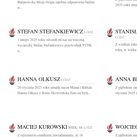
Baranowska Msza święta żałobna odprawiona będzie
2025 roku zmar
w...
STEFAN STEFANKIEWICZ
STANIS
ŁÓDŹ
ŁÓDŹ
1 lutego 2025 roku odszedł od nas na wieczną
Z wielkim żal
wycieczkę Stefan Stefankiewicz przewodnik PTTK
roku, w wieku 
o...
HANNA OLKUSZ
ANNA B
ŁÓDŹ
20 stycznia 2025 roku umarła nasza Mama i Babcia
Z głębokim sm
Hanna Olkusz z domu Skowrońska Zawsze była...
stycznia 2025 
MACIEJ KUROWSKI
WOJCIE
WIEK: 88
ŁÓDŹ
Z ogromnym smutkiem zawiadamiamy, że 16
Z głębokim sm