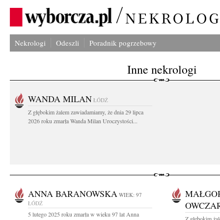
Nekrologi
Odeszli
Poradnik pogrzebowy
Inne nekrologi
WANDA MILAN
ŁÓDŹ
Z głębokim żalem zawiadamiamy, że dnia 29 lipca
2026 roku zmarła Wanda Milan Uroczystości...
ANNA BARANOWSKA
MAŁGOR
WIEK: 97
ŁÓDŹ
OWCZA
5 lutego 2025 roku zmarła w wieku 97 lat Anna
Z głębokim żal