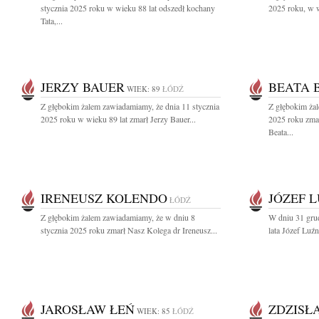
stycznia 2025 roku w wieku 88 lat odszedł kochany
2025 roku, w w
Tata,...
JERZY BAUER
BEATA 
WIEK: 89
ŁÓDŹ
Z głębokim żalem zawiadamiamy, że dnia 11 stycznia
Z głębokim żal
2025 roku w wieku 89 lat zmarł Jerzy Bauer...
2025 roku zma
Beata...
IRENEUSZ KOLENDO
JÓZEF 
ŁÓDŹ
Z głębokim żalem zawiadamiamy, że w dniu 8
W dniu 31 gru
stycznia 2025 roku zmarł Nasz Kolega dr Ireneusz...
lata Józef Luź
JAROSŁAW ŁEŃ
ZDZISŁ
WIEK: 85
ŁÓDŹ