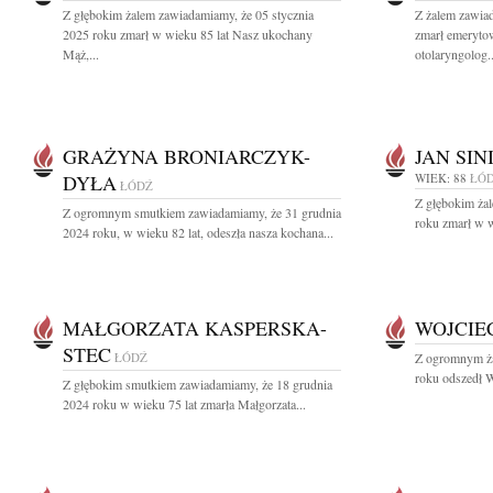
Z głębokim żalem zawiadamiamy, że 05 stycznia
Z żalem zawia
2025 roku zmarł w wieku 85 lat Nasz ukochany
zmarł emeryto
Mąż,...
otolaryngolog..
GRAŻYNA BRONIARCZYK-
JAN SIN
DYŁA
WIEK: 88
ŁÓ
ŁÓDŹ
Z głębokim ża
Z ogromnym smutkiem zawiadamiamy, że 31 grudnia
roku zmarł w w
2024 roku, w wieku 82 lat, odeszła nasza kochana...
MAŁGORZATA KASPERSKA-
WOJCIE
STEC
ŁÓDŹ
Z ogromnym ża
roku odszedł W
Z głębokim smutkiem zawiadamiamy, że 18 grudnia
2024 roku w wieku 75 lat zmarła Małgorzata...