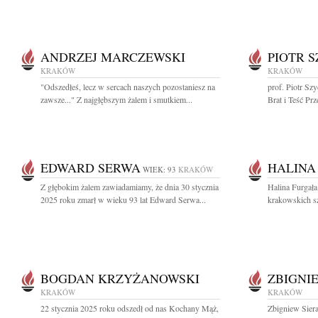
ANDRZEJ MARCZEWSKI
PIOTR 
KRAKÓW
KRAKÓW
"Odszedłeś, lecz w sercach naszych pozostaniesz na
prof. Piotr Sz
zawsze..." Z najgłębszym żalem i smutkiem...
Brat i Teść Prz
EDWARD SERWA
HALINA
WIEK: 93
KRAKÓW
Z głębokim żalem zawiadamiamy, że dnia 30 stycznia
Halina Furgała
2025 roku zmarł w wieku 93 lat Edward Serwa...
krakowskich szk
BOGDAN KRZYŻANOWSKI
ZBIGNI
KRAKÓW
KRAKÓW
22 stycznia 2025 roku odszedł od nas Kochany Mąż,
Zbigniew Siera