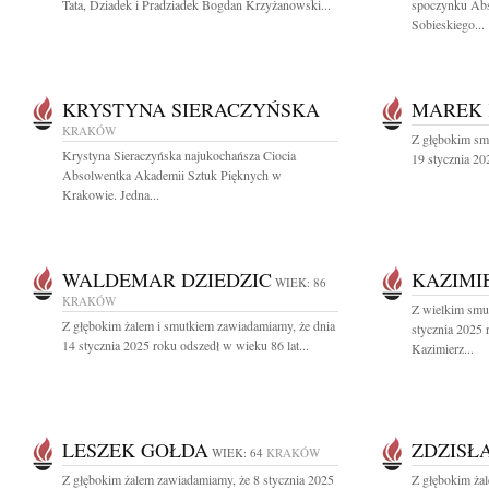
Tata, Dziadek i Pradziadek Bogdan Krzyżanowski...
spoczynku Abso
Sobieskiego...
KRYSTYNA SIERACZYŃSKA
MAREK 
KRAKÓW
Z głębokim sm
Krystyna Sieraczyńska najukochańsza Ciocia
19 stycznia 202
Absolwentka Akademii Sztuk Pięknych w
Krakowie. Jedna...
WALDEMAR DZIEDZIC
KAZIMI
WIEK: 86
KRAKÓW
Z wielkim smu
Z głębokim żalem i smutkiem zawiadamiamy, że dnia
stycznia 2025 
14 stycznia 2025 roku odszedł w wieku 86 lat...
Kazimierz...
LESZEK GOŁDA
ZDZISŁ
WIEK: 64
KRAKÓW
Z głębokim żalem zawiadamiamy, że 8 stycznia 2025
Z głębokim ża