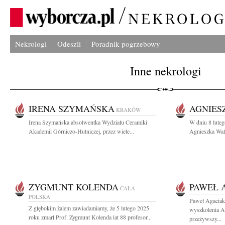
Nekrologi
Odeszli
Poradnik pogrzebowy
Inne nekrologi
IRENA SZYMAŃSKA
AGNIES
KRAKÓW
Irena Szymańska absolwentka Wydziału Ceramiki
W dniu 8 luteg
Akademii Górniczo-Hutniczej, przez wiele...
Agnieszka Walc
ZYGMUNT KOLENDA
PAWEŁ 
CAŁA
POLSKA
Paweł Agaciak 
Z głębokim żalem zawiadamiamy, że 5 lutego 2025
wyszkolenia A
roku zmarł Prof. Zygmunt Kolenda lat 88 profesor...
przeżywszy...