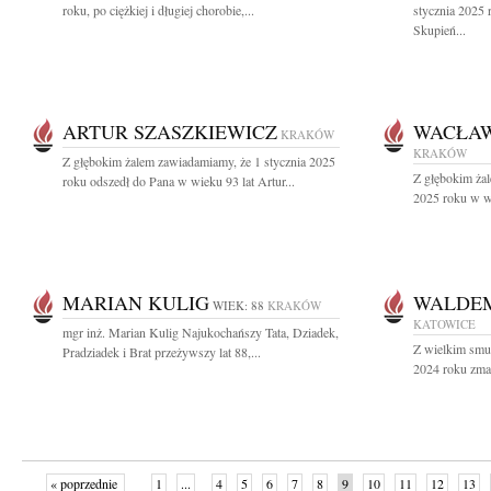
roku, po ciężkiej i długiej chorobie,...
stycznia 2025 
Skupień...
ARTUR SZASZKIEWICZ
WACŁAW
KRAKÓW
KRAKÓW
Z głębokim żalem zawiadamiamy, że 1 stycznia 2025
Z głębokim żal
roku odszedł do Pana w wieku 93 lat Artur...
2025 roku w wi
MARIAN KULIG
WALDE
WIEK: 88
KRAKÓW
KATOWICE
mgr inż. Marian Kulig Najukochańszy Tata, Dziadek,
Z wielkim smu
Pradziadek i Brat przeżywszy lat 88,...
2024 roku zmar
« poprzednie
1
...
4
5
6
7
8
9
10
11
12
13