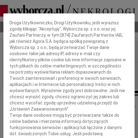
Dbamy o Twoją prywatność
Droga Użytkowniczko, Drogi Użytkowniku, jeśli wyrazisz
Nekrologi
Odeszli
Poradnik pogrzebowy
zgodę klikając "Akceptuję", Wyborcza sp. z o.o. oraz jej
Zaufani Partnerzy, w tym [
874
] Zaufanych Partnerów IAB,
jak również Agora S.A. będąca spółką powiązaną z
Wyborcza sp. z o.o., będą przetwarzać Twoje dane
Anna Hermanowicz
osobowe takie jak adresy IP, adresy e-mail czy
IMIĘ I NAZWISKO:
identyfikatory plików cookie lub inne informacje zapisane w
tych plikach do celów marketingowych, w szczególności
Kraków
REGION:
na potrzeby wyświetlania reklam dopasowanych do
15.04.2025
DATA EMISJI:
Twoich zainteresowań i preferencji w swoich serwisach,
aplikacjach i w Internecie lub personalizacji treści w nich
wyświetlanych. Wyrażenie zgody jest dobrowolne. Jeśli nie
chcesz wyrazić zgody, chcesz ograniczyć jej zakres lub
chcesz wycofać zgodę uprzednio udzieloną przejdź do
Z głębokim żalem i smutkiem zawiadamiamy,
„Ustawień Zaawansowanych”.
że dnia 14 kwietnia 2025 roku,
Twoje dane osobowe mogą być przetwarzane także do
odeszła od Nas
celów badania i mierzenia informacji dotyczących
funkcjonowania serwisów i aplikacji lub łączone z danymi
dot. świadczonych Tobie usług. Jeśli podstawą