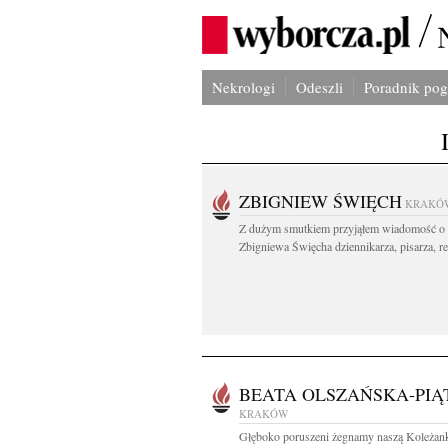
Nekrologi
Odeszli
Poradnik po
ZBIGNIEW ŚWIĘCH
KRAKÓ
Z dużym smutkiem przyjąłem wiadomość o 
Zbigniewa Święcha dziennikarza, pisarza, re
BEATA OLSZAŃSKA-PIĄ
KRAKÓW
Głęboko poruszeni żegnamy naszą Koleżan