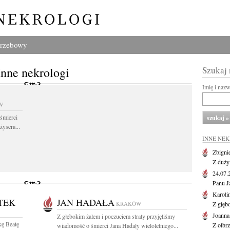
grzebowy
Inne nekrologi
Szukaj
Imię i naz
W
śmierci
żysera...
INNE NE
Zbigni
Z duży
24.07
Panu J
Karoli
TEK
JAN HADAŁA
KRAKÓW
Z głęb
Joanna
Z głębokim żalem i poczuciem straty przyjęliśmy
kę Beatę
Z olbr
wiadomość o śmierci Jana Hadały wieloletniego...