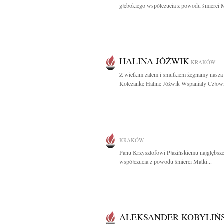
głębokiego współczucia z powodu śmierci 
HALINA JÓŹWIK
KRAKÓW
Z wielkim żalem i smutkiem żegnamy naszą
Koleżankę Halinę Jóźwik Wspaniały Człowie
KRAKÓW
Panu Krzysztofowi Płazińskiemu najgłębsz
współczucia z powodu śmierci Matki...
ALEKSANDER KOBYLIŃ