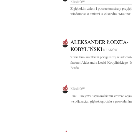
KRAKÓW
Z głębokim żalem i poczuciem straty przyję
wiadomość o śmierci Aleksandra "Makino".
ALEKSANDER ŁODZIA-
KOBYLIŃSKI
KRAKÓW
Z wielkim smutkiem przyjęliśmy wiadomoś
śmierci Aleksandra Łodzi-Kobylińskiego "
Barda...
KRAKÓW
Panu Pawłowi Szymańskiemu szczere wyra
współczucia i głębokiego żalu z powodu śmie