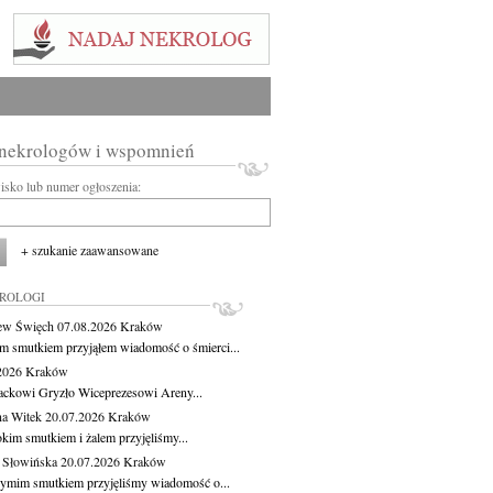
 nekrologów i wspomnień
wisko lub numer ogłoszenia:
+ szukanie zaawansowane
KROLOGI
ew Święch
07.08.2026
Kraków
m smutkiem przyjąłem wiadomość o śmierci...
.2026
Kraków
ackowi Gryzło Wiceprezesowi Areny...
na Witek
20.07.2026
Kraków
okim smutkiem i żalem przyjęliśmy...
 Słowińska
20.07.2026
Kraków
zymim smutkiem przyjęliśmy wiadomość o...