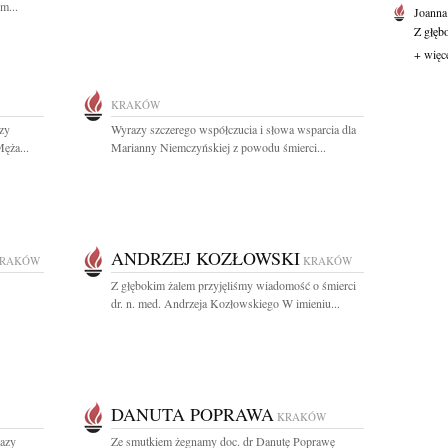
m...
Joanna
Z głęb
+ więc
KRAKÓW
zy
Wyrazy szczerego współczucia i słowa wsparcia dla
ęża...
Marianny Niemczyńskiej z powodu śmierci...
ANDRZEJ KOZŁOWSKI
RAKÓW
KRAKÓW
Z głębokim żalem przyjęliśmy wiadomość o śmierci
dr. n. med. Andrzeja Kozłowskiego W imieniu...
DANUTA POPRAWA
KRAKÓW
razy
Ze smutkiem żegnamy doc. dr Danutę Poprawę