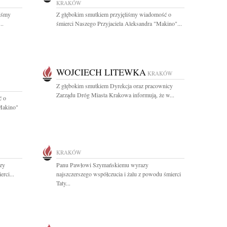
KRAKÓW
liśmy
Z głębokim smutkiem przyjęliśmy wiadomość o
..
śmierci Naszego Przyjaciela Aleksandra "Makino"...
WOJCIECH LITEWKA
KRAKÓW
Z głębokim smutkiem Dyrekcja oraz pracownicy
Zarządu Dróg Miasta Krakowa informują, że w...
ć o
Makino"
KRAKÓW
zy
Panu Pawłowi Szymańskiemu wyrazy
rci...
najszczerszego współczucia i żalu z powodu śmierci
Taty...