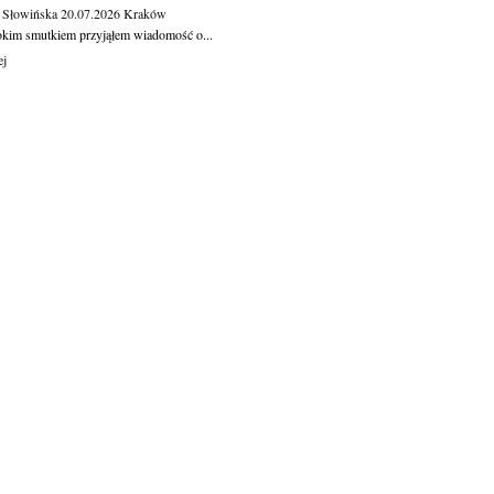
 Słowińska
20.07.2026
Kraków
okim smutkiem przyjąłem wiadomość o...
ej