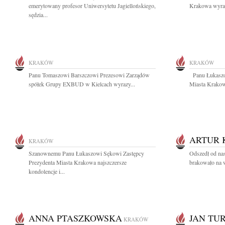
emerytowany profesor Uniwersytetu Jagiellońskiego,
Krakowa wyraz
sędzia...
KRAKÓW
KRAKÓW
Panu Tomaszowi Barszczowi Prezesowi Zarządów
Panu Łukaszo
spółek Grupy EXBUD w Kielcach wyrazy...
Miasta Krakow
ARTUR 
KRAKÓW
Szanownemu Panu Łukaszowi Sękowi Zastępcy
Odszedł od na
Prezydenta Miasta Krakowa najszczersze
brakowało na 
kondolencje i...
ANNA PTASZKOWSKA
JAN TU
KRAKÓW