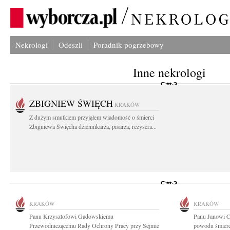
Nekrologi
Odeszli
Poradnik pogrzebowy
Inne nekrologi
ZBIGNIEW ŚWIĘCH
KRAKÓW
Z dużym smutkiem przyjąłem wiadomość o śmierci
Zbigniewa Święcha dziennikarza, pisarza, reżysera...
KRAKÓW
KRAKÓW
Panu Krzysztofowi Gadowskiemu
Panu Janowi Ci
Przewodniczącemu Rady Ochrony Pracy przy Sejmie
powodu śmierc