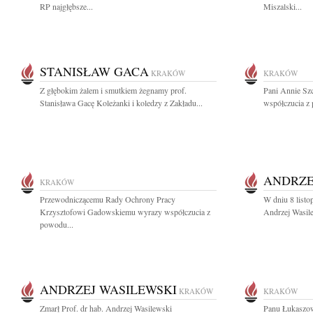
RP najgłębsze...
Miszalski...
STANISŁAW GACA
KRAKÓW
KRAKÓW
Z głębokim żalem i smutkiem żegnamy prof.
Pani Annie Szc
Stanisława Gacę Koleżanki i koledzy z Zakładu...
współczucia z 
ANDRZE
KRAKÓW
Przewodniczącemu Rady Ochrony Pracy
W dniu 8 listo
Krzysztofowi Gadowskiemu wyrazy współczucia z
Andrzej Wasile
powodu...
ANDRZEJ WASILEWSKI
KRAKÓW
KRAKÓW
Zmarł Prof. dr hab. Andrzej Wasilewski
Panu Łukaszow