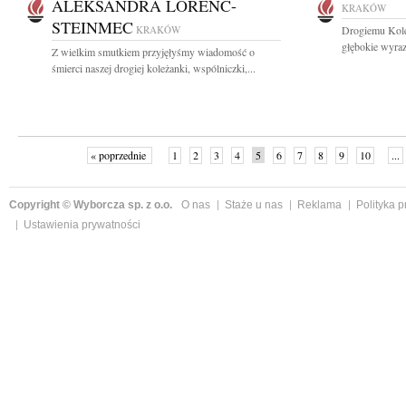
ALEKSANDRA LORENC-
KRAKÓW
STEINMEC
KRAKÓW
Drogiemu Kol
głębokie wyraz
Z wielkim smutkiem przyjęłyśmy wiadomość o
śmierci naszej drogiej koleżanki, wspólniczki,...
« poprzednie
1
2
3
4
5
6
7
8
9
10
...
Copyright © Wyborcza sp. z o.o.
O nas
Staże u nas
Reklama
Polityka 
Ustawienia prywatności