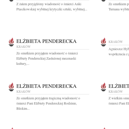
Z żalem przyjęliśmy wiadomość o śmierci Anki
Ze smutkiem p
Ptaszkowskiej wybitnej krytyczki sztuki, wybitnej...
Turnaua wybitn
ELŻBIETA PENDERECKA
KRAKÓW
KRAKÓW
Agnieszce Hybe
Ze smutkiem przyjąłem wiadomość o śmierci
współczucia z 
Elżbiety Pendereckiej Zasłużonej mecenaski
kultury,...
ELŻBIETA PENDERECKA
ELŻBIE
KRAKÓW
KRAKÓW
Ze smutkiem przyjąłem tragiczną wiadomość o
Z wielkim smu
śmierci Pani Elżbiety Pendereckiej Rodzinie,
śmierci Pani El
Bliskim...