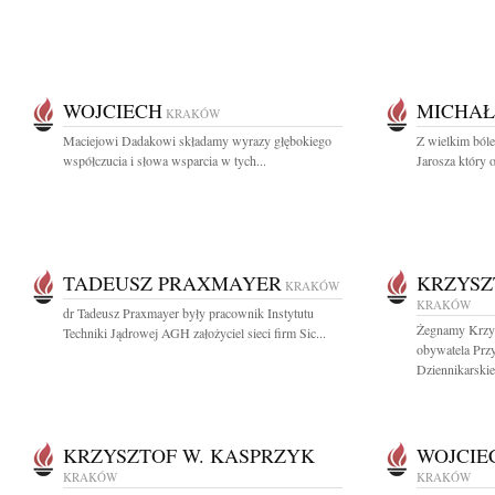
WOJCIECH
MICHAŁ
KRAKÓW
Maciejowi Dadakowi składamy wyrazy głębokiego
Z wielkim ból
współczucia i słowa wsparcia w tych...
Jarosza który o
TADEUSZ PRAXMAYER
KRZYSZ
KRAKÓW
KRAKÓW
dr Tadeusz Praxmayer były pracownik Instytutu
Żegnamy Krzys
Techniki Jądrowej AGH założyciel sieci firm Sic...
obywatela Przy
Dziennikarski
KRZYSZTOF W. KASPRZYK
WOJCIE
KRAKÓW
KRAKÓW