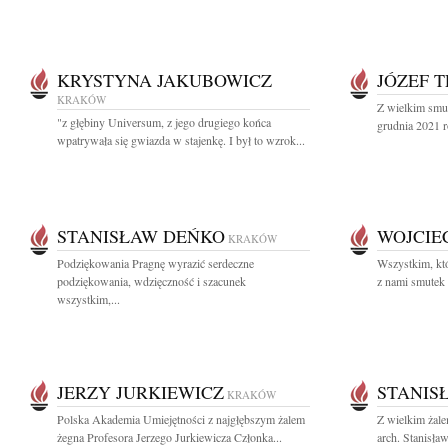
KRYSTYNA JAKUBOWICZ
JÓZEF 
KRAKÓW
Z wielkim smu
"z głębiny Universum, z jego drugiego końca
grudnia 2021 r
wpatrywała się gwiazda w stajenkę. I był to wzrok...
STANISŁAW DEŃKO
WOJCIE
KRAKÓW
Podziękowania Pragnę wyrazić serdeczne
Wszystkim, któ
podziękowania, wdzięczność i szacunek
z nami smutek i
wszystkim,...
JERZY JURKIEWICZ
STANIS
KRAKÓW
Polska Akademia Umiejętności z najgłębszym żalem
Z wielkim żal
żegna Profesora Jerzego Jurkiewicza Członka...
arch. Stanisła