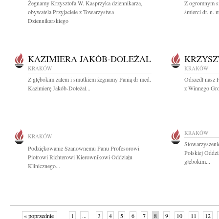
Żegnamy Krzysztofa W. Kasprzyka dziennikarza,
Z ogromnym s
obywatela Przyjaciele z Towarzystwa
śmierci dr. n. 
Dziennikarskiego
KAZIMIERA JAKÓB-DOLEŻAL
KRZYSZ
KRAKÓW
KRAKÓW
Z głębokim żalem i smutkiem żegnamy Panią dr med.
Odszedł nasz 
Kazimierę Jakób-Doleżal...
z Winnego Gr
KRAKÓW
KRAKÓW
Stowarzyszenie
Podziękowanie Szanownemu Panu Profesorowi
Polskiej Oddz
Piotrowi Richterowi Kierownikowi Oddziału
głębokim...
Klinicznego...
« poprzednie
1
...
3
4
5
6
7
8
9
10
11
12