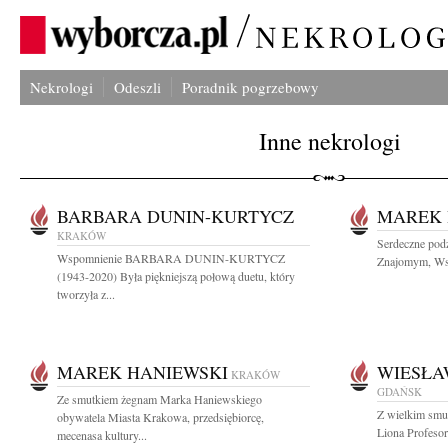
Nekrologi
Odeszli
Poradnik pogrzebowy
Inne nekrologi
BARBARA DUNIN-KURTYCZ
MAREK 
KRAKÓW
Serdeczne podz
Wspomnienie BARBARA DUNIN-KURTYCZ
Znajomym, Ws
(1943-2020) Była piękniejszą połową duetu, który
tworzyła z...
MAREK HANIEWSKI
WIESŁA
KRAKÓW
GDAŃSK
Ze smutkiem żegnam Marka Haniewskiego
Z wielkim smu
obywatela Miasta Krakowa, przedsiębiorcę,
Liona Profesor
mecenasa kultury...