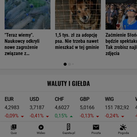
"Teraz wiemy".
1,5 tys. zł za adopcję
Zaćmienie Słoń
Naukowcy odkryli
psa. Nie trzeba nawet
będzie spektak
nowe zagrożenie
mieszkać w tej gminie
Tak zrobisz naj
związane z
zdjęcia
mikroplastikiem
WALUTY I GIEŁDA
EUR
USD
CHF
GBP
WIG
4,2983
3,7187
4,6027
5,0166
151 782,92
-0,09%
-0,41%
0,15%
-0,13%
-0,24%
SPRAWDŹ NOTOWANIA
Quiz
Wideo
Gazeta.pl
Poczta
Pogoda