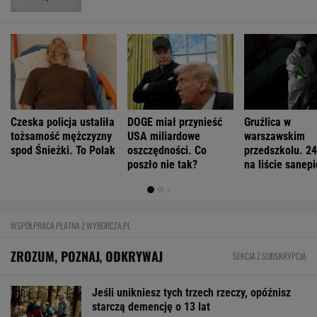
Czeska policja ustaliła
DOGE miał przynieść
Gruźlica w
tożsamość mężczyzny
USA miliardowe
warszawskim
spod Śnieżki. To Polak
oszczędności. Co
przedszkolu. 24
poszło nie tak?
na liście sanep
WSPÓŁPRACA PŁATNA Z WYBORCZA.PL
ZROZUM, POZNAJ, ODKRYWAJ
SEKCJA Z SUBSKRYPCJĄ
Jeśli unikniesz tych trzech rzeczy, opóźnisz
starczą demencję o 13 lat