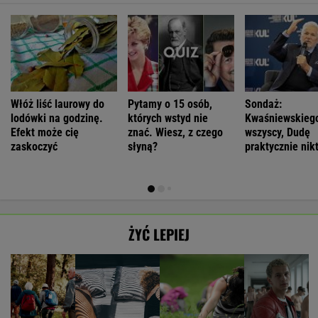
Włóż liść laurowy do
Pytamy o 15 osób,
Sondaż:
lodówki na godzinę.
których wstyd nie
Kwaśniewskiego
Efekt może cię
znać. Wiesz, z czego
wszyscy, Dudę
zaskoczyć
słyną?
praktycznie nik
ŻYĆ LEPIEJ