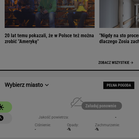
20 lat temu pokazali, że w Polsce też można
"Nigdy na sto proce
zrobić "Amerykę"
dlaczego Zosia zac
ZOBACZ WSZYSTKIE
Wybierz miasto
PEŁNA POGODA
Załaduj ponownie
Jakość powietrza:
-
Ciśnienie:
Opady:
Zachmurzenie:
-
-%
-%