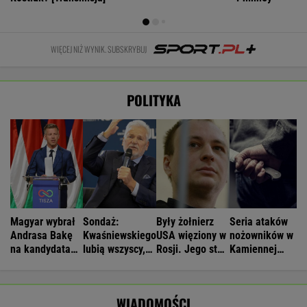
WIĘCEJ NIŻ WYNIK. SUBSKRYBUJ
POLITYKA
Magyar wybrał
Sondaż:
Były żołnierz
Seria ataków
Andrasa Bakę
Kwaśniewskiego
USA więziony w
nożowników w
na kandydata
lubią wszyscy,
Rosji. Jego stan
Kamiennej
na prezydenta
Dudę
jest krytyczny
Górze. Nowe
Węgier
praktycznie nikt
informacje
WIADOMOŚCI