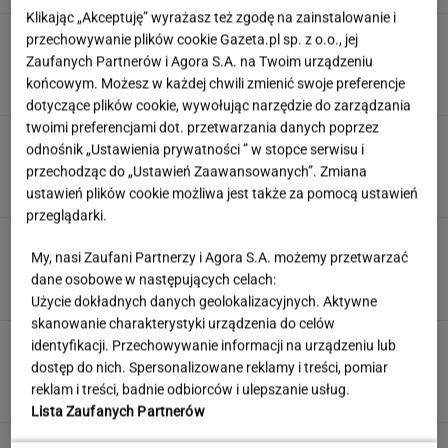
Klikając „Akceptuję” wyrażasz też zgodę na zainstalowanie i
Anastazja Kuś mistrzynią świata! Historyczny
przechowywanie plików cookie Gazeta.pl sp. z o.o., jej
występ, brawo!
Zaufanych Partnerów i Agora S.A. na Twoim urządzeniu
końcowym. Możesz w każdej chwili zmienić swoje preferencje
dotyczące plików cookie, wywołując narzędzie do zarządzania
twoimi preferencjami dot. przetwarzania danych poprzez
Quiz z ortografii dla prymusów. Sprawdź, czy
odnośnik „Ustawienia prywatności ” w stopce serwisu i
potrafisz zapisać te wyrazy
przechodząc do „Ustawień Zaawansowanych”. Zmiana
ustawień plików cookie możliwa jest także za pomocą ustawień
przeglądarki.
To nie droga na skróty. Matka pokazuje, jak
My, nasi Zaufani Partnerzy i Agora S.A. możemy przetwarzać
naprawdę wygląda edukacja domowa
dane osobowe w następujących celach:
MATERIAŁ PROMOCYJNY
Użycie dokładnych danych geolokalizacyjnych. Aktywne
skanowanie charakterystyki urządzenia do celów
Uciekli z Warszawy do
identyfikacji. Przechowywanie informacji na urządzeniu lub
Łomianek. Dziś mówią o jednym: korkach
dostęp do nich. Spersonalizowane reklamy i treści, pomiar
reklam i treści, badnie odbiorców i ulepszanie usług.
SUBSKRYPCJA
Lista Zaufanych Partnerów
Wzięli pod lupę wielką reformę Muska. Gdzie