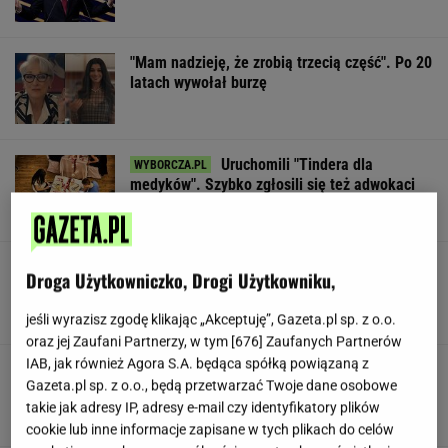
"Mam nadzieję, że zrobią trzecią część". Po 20
latach wywołał burzę
Uruchomili "Tindera dla
medyków". Szybko zgłosili się też adwokaci
SUBSKRYPCJA
To najdłuższe jezioro w Polsce. Ma aż 16 wysp
Droga Użytkowniczko, Drogi Użytkowniku,
jeśli wyrazisz zgodę klikając „Akceptuję”, Gazeta.pl sp. z o.o.
oraz jej Zaufani Partnerzy, w tym [
676
] Zaufanych Partnerów
IAB, jak również Agora S.A. będąca spółką powiązaną z
Gawryluk reaguje na krytykę po debacie u
Gazeta.pl sp. z o.o., będą przetwarzać Twoje dane osobowe
Nawrockiego. Co na to Polsat?
takie jak adresy IP, adresy e-mail czy identyfikatory plików
cookie lub inne informacje zapisane w tych plikach do celów