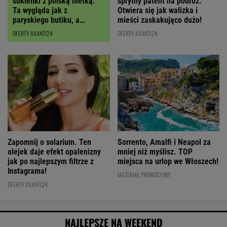
sukienki z polską metką.
sprytny patent na podróż.
Ta wygląda jak z
Otwiera się jak walizka i
paryskiego butiku, a
mieści zaskakująco dużo!
kupimy ją z RABATEM
OFERTY AVANTI24
OFERTY AVANTI24
Zapomnij o solarium. Ten
Sorrento, Amalfi i Neapol za
olejek daje efekt opalenizny
mniej niż myślisz. TOP
jak po najlepszym filtrze z
miejsca na urlop we Włoszech!
Instagrama!
MATERIAŁ PROMOCYJNY
OFERTY AVANTI24
NAJLEPSZE NA WEEKEND