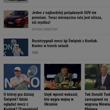
Jeden z najbardziej pożądanych SUV-ów
premium. Teraz miesięczna rata jest niższa,
niż myślisz!
MATERIAŁ PROMOCYJNY
Rozstrzygnęli mecz Igi Świątek z Kostiuk.
Koniec w trzech setach
TENIS
O której gra dzisiaj
Usyk wprost wskazał,
Tak Donald Tus
Świątek? Gdzie
kto wygra wojnę w
zareagował na
oglądać mecz z
Ukrainie
wygraną Niewi
Kostiuk? [Transmisja]
Phinney