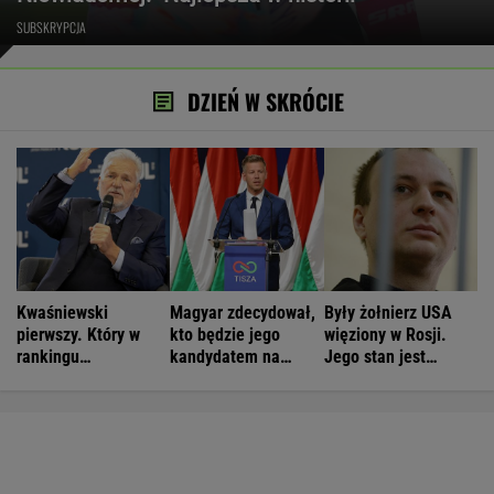
SUBSKRYPCJA
DZIEŃ W SKRÓCIE
Kwaśniewski
Magyar zdecydował,
Były żołnierz USA
pierwszy. Który w
kto będzie jego
więziony w Rosji.
rankingu
kandydatem na
Jego stan jest
prezydentów jest
prezydenta
krytyczny
Duda?