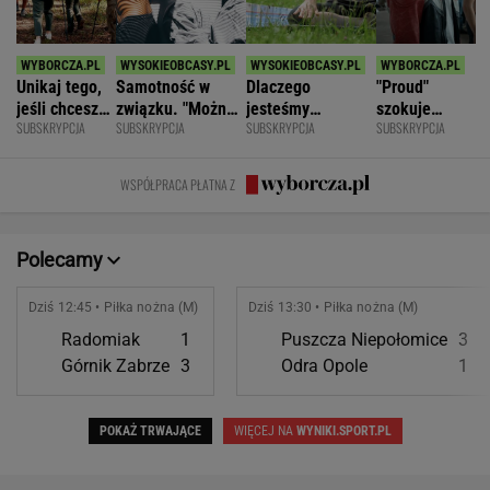
Unikaj tego,
Samotność w
Dlaczego
"Proud"
jeśli chcesz
związku. "Można
jesteśmy
szokuje
SUBSKRYPCJA
SUBSKRYPCJA
SUBSKRYPCJA
SUBSKRYPCJA
znacznie
być kochaną i
permanentnie
odważnymi
opóźnić
jednocześnie czuć
zmęczeni? "Te
scenami.
starczą
się samotną"
same grzechy
Rozmawiamy
WSPÓŁPRACA PŁATNA Z
demencję
główne"
z twórcami
scen
intymnych
Polecamy
Dziś 12:45 • Piłka nożna (M)
Dziś 13:30 • Piłka nożna (M)
Radomiak
1
Puszcza Niepołomice
3
Górnik Zabrze
3
Odra Opole
1
POKAŻ TRWAJĄCE
WIĘCEJ NA
WYNIKI.SPORT.PL