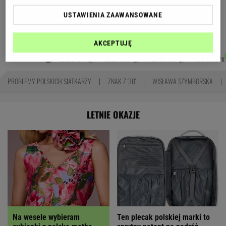
się podziały miliardy oszczędności?
USTAWIENIA ZAAWANSOWANE
MARIA KORCZ
AKCEPTUJĘ
JAKUB
MARCIN
MICHAŁ
MACIEK
Autorzy:
BALCERSKI
KOZŁOWSKI
KIEDROWSKI
KUCHARCZYK
PROBLEMY POLSKICH SIATKARZY
ZNAK Z '30'
WISŁAWA SZYMBORSKA
LETNIE OKAZJE
Na wesele wybieram
Ten plecak polskiej marki to