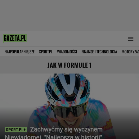
NAJPOPULARNIEJSZE
SPORT.PL
WIADOMOŚCI
FINANSE I TECHNOLOGIA
MOTORYZA
JAK W FORMULE 1
Zachwyćmy się wyczynem
Niewiadomej. "Najlepsza w historii"