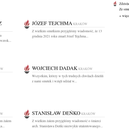
Zdzisł
Ze smut
+ więc
Z
JÓZEF TEJCHMA
KRAKÓW
Z wielkim smutkiem przyjęliśmy wiadomość, że 13
ca
grudnia 2021 roku zmarł Józef Tejchma...
 wzrok...
WOJCIECH DADAK
ÓW
KRAKÓW
Wszystkim, którzy w tych trudnych chwilach dzielili
z nami smutek i wzięli udział w...
STANISŁAW DEŃKO
ÓW
KRAKÓW
ym żalem
Z wielkim żalem przyjęliśmy wiadomość o śmierci
a...
arch. Stanisława Deńki niezwykle utalentowanego...