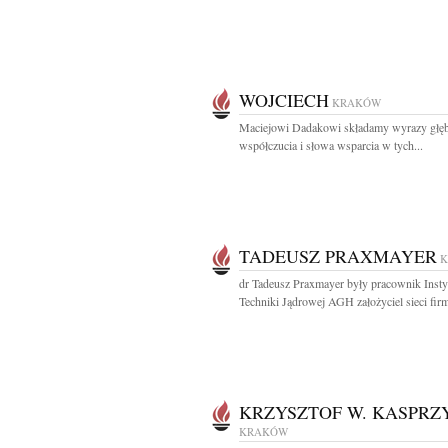
WOJCIECH
KRAKÓW
Maciejowi Dadakowi składamy wyrazy głę
współczucia i słowa wsparcia w tych...
TADEUSZ PRAXMAYER
dr Tadeusz Praxmayer były pracownik Insty
Techniki Jądrowej AGH założyciel sieci firm
KRZYSZTOF W. KASPRZ
KRAKÓW