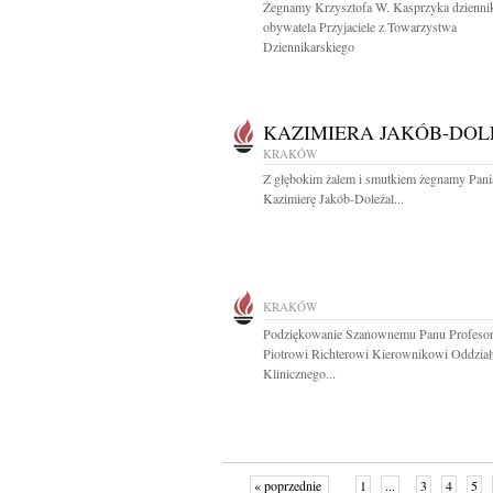
Żegnamy Krzysztofa W. Kasprzyka dziennik
obywatela Przyjaciele z Towarzystwa
Dziennikarskiego
KAZIMIERA JAKÓB-DOL
KRAKÓW
Z głębokim żalem i smutkiem żegnamy Pani
Kazimierę Jakób-Doleżal...
KRAKÓW
Podziękowanie Szanownemu Panu Profeso
Piotrowi Richterowi Kierownikowi Oddział
Klinicznego...
« poprzednie
1
...
3
4
5