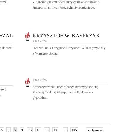
arza,
Z ogromnym smutkiem przyjęłam wiadomość o
śmierci dr. n. med. Wojciecha Serednickiego...
EŻAL
KRZYSZTOF W. KASPRZYK
KRAKÓW
ą dr med.
Odszedł nasz Przyjaciel Krzysztof W. Kasprzyk My
z Winnego Grona
KRAKÓW
Stowarzyszenie Dziennikarzy Rzeczypospolitej
rowi
Polskiej Oddział Małopolski w Krakowie z
u
głębokim...
6
7
8
9
10
11
12
13
...
125
następne »