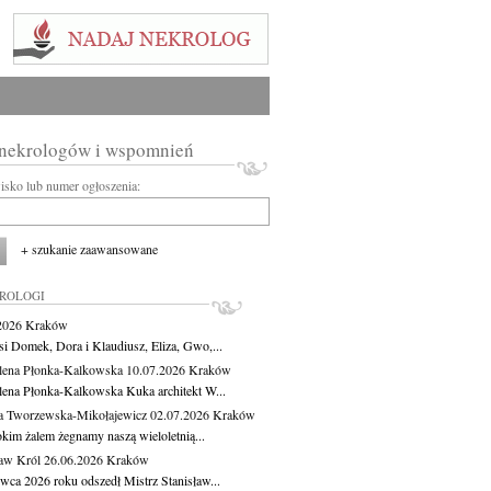
 nekrologów i wspomnień
wisko lub numer ogłoszenia:
+ szukanie zaawansowane
KROLOGI
.2026
Kraków
si Domek, Dora i Klaudiusz, Eliza, Gwo,...
ena Płonka-Kalkowska
10.07.2026
Kraków
ena Płonka-Kalkowska Kuka architekt W...
a Tworzewska-Mikołajewicz
02.07.2026
Kraków
okim żalem żegnamy naszą wieloletnią...
ław Król
26.06.2026
Kraków
rwca 2026 roku odszedł Mistrz Stanisław...