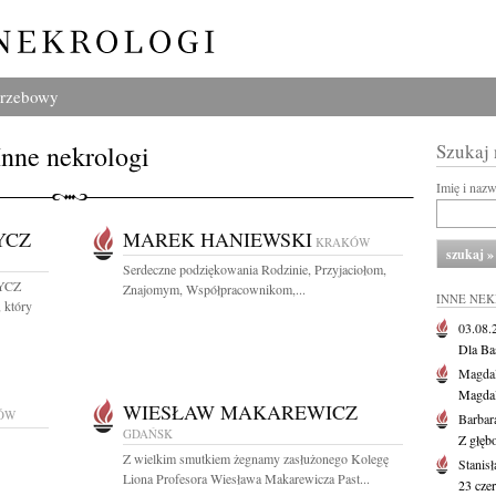
grzebowy
Inne nekrologi
Szukaj
Imię i naz
YCZ
MAREK HANIEWSKI
KRAKÓW
Serdeczne podziękowania Rodzinie, Przyjaciołom,
YCZ
Znajomym, Współpracownikom,...
INNE NE
 który
03.08
Dla Ba
Magdal
Magdal
WIESŁAW MAKAREWICZ
ÓW
Barbar
GDAŃSK
Z głęb
Z wielkim smutkiem żegnamy zasłużonego Kolegę
Stanis
Liona Profesora Wiesława Makarewicza Past...
23 cze