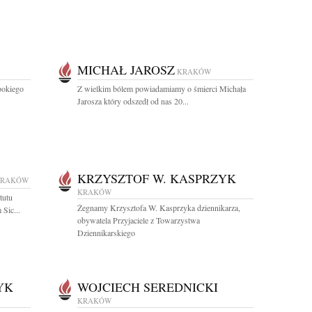
MICHAŁ JAROSZ
KRAKÓW
bokiego
Z wielkim bólem powiadamiamy o śmierci Michała
Jarosza który odszedł od nas 20...
KRZYSZTOF W. KASPRZYK
KRAKÓW
KRAKÓW
tutu
Żegnamy Krzysztofa W. Kasprzyka dziennikarza,
 Sic...
obywatela Przyjaciele z Towarzystwa
Dziennikarskiego
YK
WOJCIECH SEREDNICKI
KRAKÓW