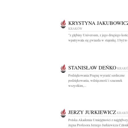
KRYSTYNA JAKUBOWIC
KRAKÓW
"z głębiny Universum, z jego drugiego koń
wpatrywała się gwiazda w stajenkę. I był to
STANISŁAW DEŃKO
KRAK
Podziękowania Pragnę wyrazić serdeczne
podziękowania, wdzięczność i szacunek
wszystkim,...
JERZY JURKIEWICZ
KRAK
Polska Akademia Umiejętności z najgłębsz
żegna Profesora Jerzego Jurkiewicza Członk