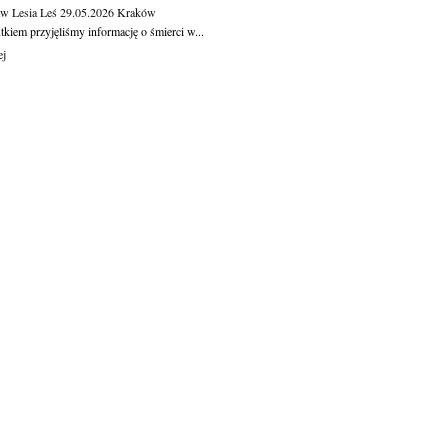
aw Lesia Leś
29.05.2026
Kraków
kiem przyjęliśmy informację o śmierci w...
ej