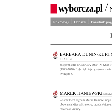
Nekrologi
Odeszli
Poradnik po
BARBARA DUNIN-KURT
KRAKÓW
Wspomnienie BARBARA DUNIN-KURT
(1943-2020) Była piękniejszą połową duetu,
tworzyła z...
MAREK HANIEWSKI
KRAK
Ze smutkiem żegnam Marka Haniewskiego
obywatela Miasta Krakowa, przedsiębiorcę,
mecenasa kultury...