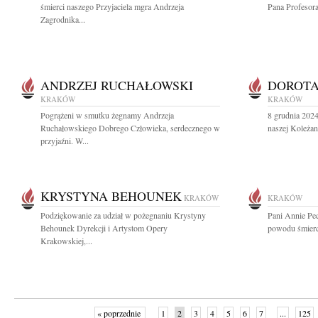
śmierci naszego Przyjaciela mgra Andrzeja
Pana Profesor
Zagrodnika...
ANDRZEJ RUCHAŁOWSKI
DOROT
KRAKÓW
KRAKÓW
Pogrążeni w smutku żegnamy Andrzeja
8 grudnia 2024
Ruchałowskiego Dobrego Człowieka, serdecznego w
naszej Koleżan
przyjaźni. W...
KRYSTYNA BEHOUNEK
KRAKÓW
KRAKÓW
Podziękowanie za udział w pożegnaniu Krystyny
Pani Annie Pec
Behounek Dyrekcji i Artystom Opery
powodu śmierci
Krakowskiej,...
« poprzednie
1
2
3
4
5
6
7
...
125