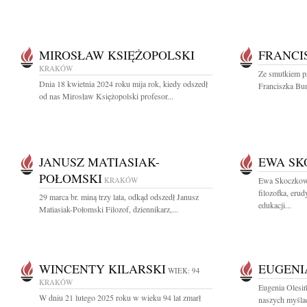
MIROSŁAW KSIĘŻOPOLSKI
FRANCI
KRAKÓW
Ze smutkiem p
Dnia 18 kwietnia 2024 roku mija rok, kiedy odszedł
Franciszka Buns
od nas Mirosław Księżopolski profesor...
JANUSZ MATIASIAK-
EWA S
POŁOMSKI
KRAKÓW
Ewa Skoczkowa
filozofka, erud
29 marca br. miną trzy lata, odkąd odszedł Janusz
edukacji...
Matiasiak-Połomski Filozof, dziennikarz,...
WINCENTY KILARSKI
EUGENI
WIEK: 94
KRAKÓW
Eugenia Olesiń
W dniu 21 lutego 2025 roku w wieku 94 lat zmarł
naszych myślac