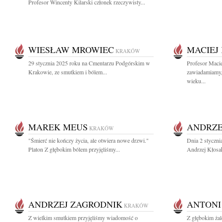
Profesor Wincenty Kilarski członek rzeczywisty...
WIESŁAW MROWIEC
MACIEJ
KRAKÓW
29 stycznia 2025 roku na Cmentarzu Podgórskim w
Profesor Maci
Krakowie, ze smutkiem i bólem...
zawiadamiamy,
wieku...
MAREK MEUS
ANDRZE
KRAKÓW
"Śmierć nie kończy życia, ale otwiera nowe drzwi."
Dnia 2 styczn
Platon Z głębokim bólem przyjęliśmy...
Andrzej Kłosak 
ANDRZEJ ZAGRODNIK
ANTONI
KRAKÓW
Z wielkim smutkiem przyjęliśmy wiadomość o
Z głębokim ża