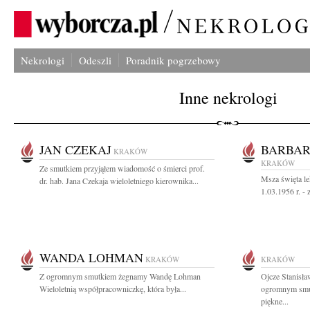
Nekrologi
Odeszli
Poradnik pogrzebowy
Inne nekrologi
JAN CZEKAJ
BARBA
KRAKÓW
KRAKÓW
Ze smutkiem przyjąłem wiadomość o śmierci prof.
Msza święta le
dr. hab. Jana Czekaja wieloletniego kierownika...
1.03.1956 r. - 
WANDA LOHMAN
KRAKÓW
KRAKÓW
Z ogromnym smutkiem żegnamy Wandę Lohman
Ojcze Stanisła
Wieloletnią współpracowniczkę, która była...
ogromnym smut
piękne...