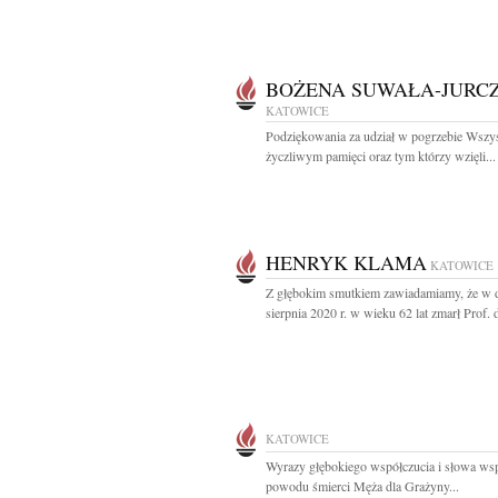
BOŻENA SUWAŁA-JURC
KATOWICE
Podziękowania za udział w pogrzebie Wszy
życzliwym pamięci oraz tym którzy wzięli...
HENRYK KLAMA
KATOWICE
Z głębokim smutkiem zawiadamiamy, że w 
sierpnia 2020 r. w wieku 62 lat zmarł Prof. d
KATOWICE
Wyrazy głębokiego współczucia i słowa wsp
powodu śmierci Męża dla Grażyny...