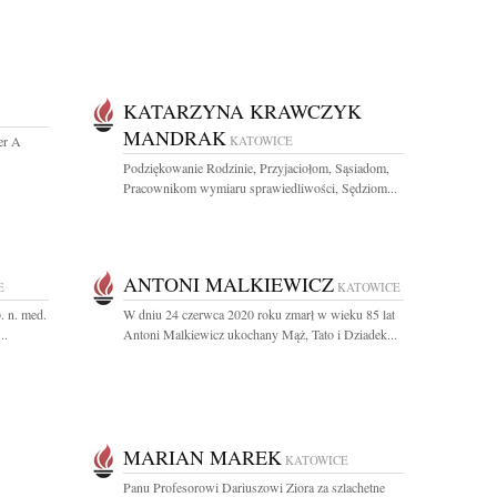
KATARZYNA KRAWCZYK
MANDRAK
ner A
KATOWICE
Podziękowanie Rodzinie, Przyjaciołom, Sąsiadom,
Pracownikom wymiaru sprawiedliwości, Sędziom...
ANTONI MALKIEWICZ
E
KATOWICE
. n. med.
W dniu 24 czerwca 2020 roku zmarł w wieku 85 lat
..
Antoni Malkiewicz ukochany Mąż, Tato i Dziadek...
MARIAN MAREK
KATOWICE
Panu Profesorowi Dariuszowi Ziora za szlachetne