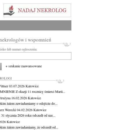
 nekrologów i wspomnień
wisko lub numer ogłoszenia:
+ szukanie zaawansowane
KROLOGI
ittner
03.07.2026
Katowice
IENIE Z okazji 11 rocznicy śmierci Marii...
Strużyna
16.02.2026
Katowice
okim żalem zawiadamiamy o odejściu do...
erz Werecki
04.02.2026
Katowice
 31 stycznia 2026 roku odszedł od nas...
.2026
Katowice
okim żalem zawiadamiamy, że odszedł od...