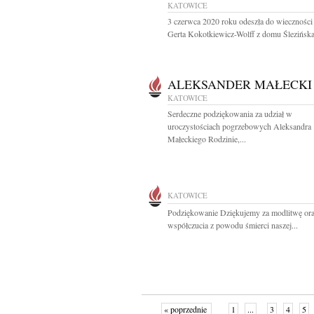
KATOWICE
3 czerwca 2020 roku odeszła do wieczności
Gerta Kokotkiewicz-Wolff z domu Ślezińska 
ALEKSANDER MAŁECKI
KATOWICE
Serdeczne podziękowania za udział w
uroczystościach pogrzebowych Aleksandra
Małeckiego Rodzinie,...
KATOWICE
Podziękowanie Dziękujemy za modlitwę or
współczucia z powodu śmierci naszej...
« poprzednie
1
...
3
4
5