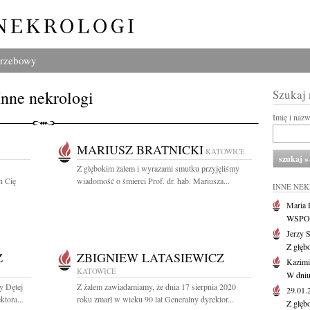
grzebowy
Inne nekrologi
Szukaj
Imię i naz
MARIUSZ BRATNICKI
KATOWICE
Z głębokim żalem i wyrazami smutku przyjęliśmy
h Cię
wiadomość o śmierci Prof. dr. hab. Mariusza...
INNE NE
Maria P
WSPOMN
Jerzy 
Z głęb
Z
ZBIGNIEW LATASIEWICZ
Kazimi
KATOWICE
W dniu
y Dętej
Z żalem zawiadamiamy, że dnia 17 sierpnia 2020
29.01
tora...
roku zmarł w wieku 90 lat Generalny dyrektor...
Z głęb