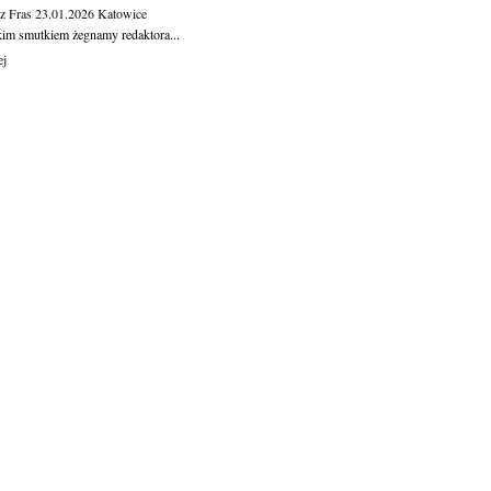
z Fras
23.01.2026
Katowice
kim smutkiem żegnamy redaktora...
ej