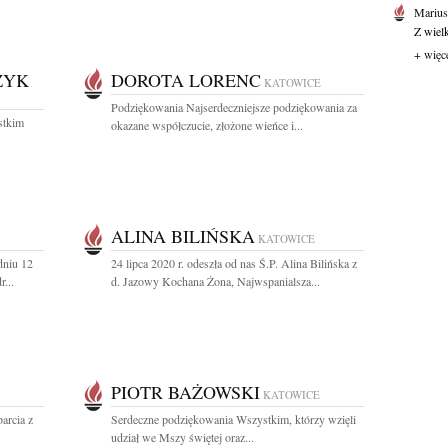
Marius
Z wiel
+ więc
ZYK
DOROTA LORENC
KATOWICE
Podziękowania Najserdeczniejsze podziękowania za
stkim
okazane współczucie, złożone wieńce i...
ALINA BILIŃSKA
KATOWICE
dniu 12
24 lipca 2020 r. odeszła od nas Ś.P. Alina Bilińska z
r...
d. Jazowy Kochana Żona, Najwspanialsza...
PIOTR BAŻOWSKI
KATOWICE
arcia z
Serdeczne podziękowania Wszystkim, którzy wzięli
udział we Mszy świętej oraz...