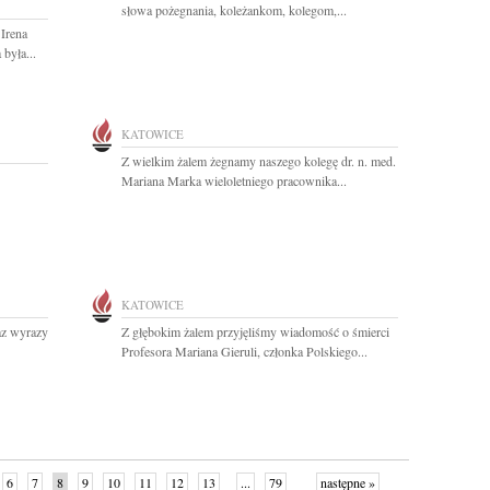
słowa pożegnania, koleżankom, kolegom,...
 Irena
była...
KATOWICE
Z wielkim żalem żegnamy naszego kolegę dr. n. med.
Mariana Marka wieloletniego pracownika...
KATOWICE
az wyrazy
Z głębokim żalem przyjęliśmy wiadomość o śmierci
Profesora Mariana Gieruli, członka Polskiego...
6
7
8
9
10
11
12
13
...
79
następne »