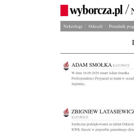
Nekrologi
Odeszli
Poradnik po
ADAM SMOŁKA
KATOWICE
W dniu 16.09.2020 zmarł Adam Smołka
Profesjonalista i Przyjaciel ze łzami w oczac
żegnamy...
ZBIGNIEW LATASIEWIC
KATOWICE
Serdeczne podziękowania za udział Orkiestr
KWK Staszic w pogrzebie generalnego dyrek