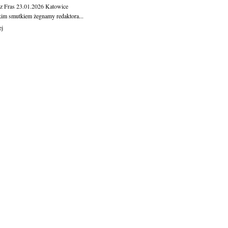
z Fras
23.01.2026
Katowice
kim smutkiem żegnamy redaktora...
ej