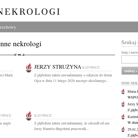
grzebowy
Inne nekrologi
Szukaj
Imię i naz
JERZY STRUŻYNA
KATOWICE
ci Marii
Z głębokim żalem zawiadamiamy o odejściu do domu
Ojca w dniu 11 lutego 2026 naszego ukochanego...
INNE NE
Maria P
WSPOMN
Jerzy 
Z głęb
TOWICE
KATOWICE
Kazimi
W dniu
as nagle
Z głębokim żalem zawiadamiamy, że odszedł od nas
Jerzy Hamróz długoletni pracownik...
29.01
Z głęb