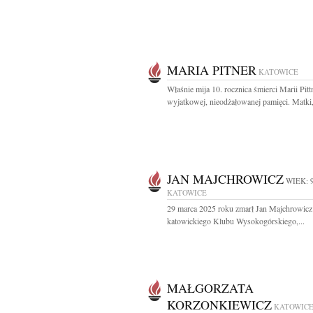
MARIA PITNER
KATOWICE
Właśnie mija 10. rocznica śmierci Marii Pit
wyjatkowej, nieodżałowanej pamięci. Matki,
JAN MAJCHROWICZ
WIEK: 
KATOWICE
29 marca 2025 roku zmarł Jan Majchrowicz
katowickiego Klubu Wysokogórskiego,...
MAŁGORZATA
KORZONKIEWICZ
KATOWIC