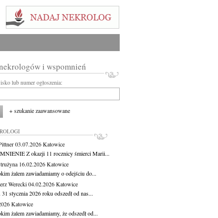
 nekrologów i wspomnień
wisko lub numer ogłoszenia:
+ szukanie zaawansowane
KROLOGI
ittner
03.07.2026
Katowice
IENIE Z okazji 11 rocznicy śmierci Marii...
Strużyna
16.02.2026
Katowice
okim żalem zawiadamiamy o odejściu do...
erz Werecki
04.02.2026
Katowice
 31 stycznia 2026 roku odszedł od nas...
.2026
Katowice
okim żalem zawiadamiamy, że odszedł od...