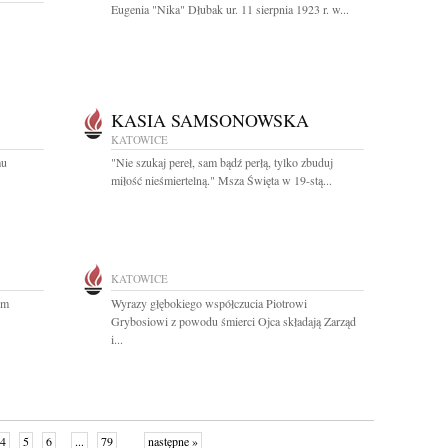
Eugenia "Nika" Dłubak ur. 11 sierpnia 1923 r. w...
KASIA SAMSONOWSKA
KATOWICE
mu
"Nie szukaj pereł, sam bądź perłą, tylko zbuduj
miłość nieśmiertelną." Msza Święta w 19-stą...
KATOWICE
im
Wyrazy głębokiego współczucia Piotrowi
Grybosiowi z powodu śmierci Ojca składają Zarząd
i...
4
5
6
...
79
następne »