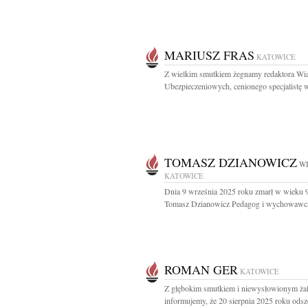
MARIUSZ FRAS
KATOWICE
Z wielkim smutkiem żegnamy redaktora Wi
Ubezpieczeniowych, cenionego specjalistę w
TOMASZ DZIANOWICZ
WI
KATOWICE
Dnia 9 września 2025 roku zmarł w wieku 9
Tomasz Dzianowicz Pedagog i wychowawca
ROMAN GER
KATOWICE
Z głębokim smutkiem i niewysłowionym ża
informujemy, że 20 sierpnia 2025 roku odsze