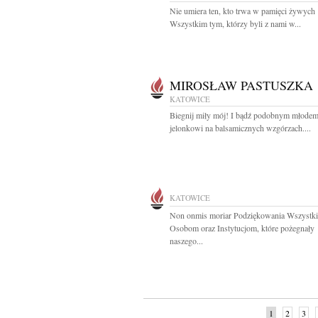
Nie umiera ten, kto trwa w pamięci żywych
Wszystkim tym, którzy byli z nami w...
MIROSŁAW PASTUSZKA
KATOWICE
Biegnij miły mój! I bądź podobnym młode
jelonkowi na balsamicznych wzgórzach....
KATOWICE
Non onmis moriar Podziękowania Wszystk
Osobom oraz Instytucjom, które pożegnały
naszego...
1
2
3