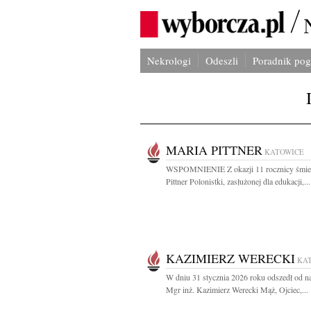
Nekrologi
Odeszli
Poradnik po
MARIA PITTNER
KATOWICE
WSPOMNIENIE Z okazji 11 rocznicy śmier
Pittner Polonistki, zasłużonej dla edukacji,...
KAZIMIERZ WERECKI
KA
W dniu 31 stycznia 2026 roku odszedł od n
Mgr inż. Kazimierz Werecki Mąż, Ojciec,...