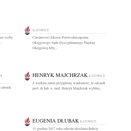
KATOWICE
tner osoby
Czesławowi Sikorze Przewodniczącemu
...
Okręgowego Sądu Dyscyplinarnego Śląskiej
Okręgowej Izby...
HENRYK MAJCHRZAK
91
KATOWICE
Z wielkim żalem przyjęliśmy wiadomość, że odszedł
 członek
prof. dr hab. n. med. Henryk Majchrzak wybitny...
EUGENIA DŁUBAK
KATOWICE
E
15 grudnia 2017 roku odeszła ukochana Babcia