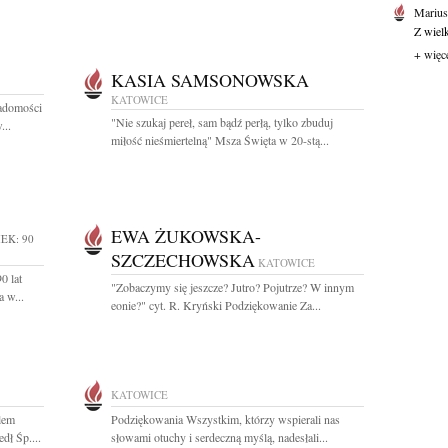
Marius
Z wiel
+ więc
KASIA SAMSONOWSKA
KATOWICE
adomości
"Nie szukaj pereł, sam bądź perłą, tylko zbuduj
...
miłość nieśmiertelną" Msza Święta w 20-stą...
EWA ŻUKOWSKA-
EK: 90
SZCZECHOWSKA
KATOWICE
0 lat
"Zobaczymy się jeszcze? Jutro? Pojutrze? W innym
 w...
eonie?" cyt. R. Kryński Podziękowanie Za...
KATOWICE
lem
Podziękowania Wszystkim, którzy wspierali nas
dł Śp....
słowami otuchy i serdeczną myślą, nadesłali...