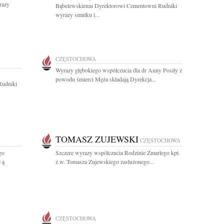
razy
Bąbelewskiemu Dyrektorowi Cementowni Rudniki
wyrazy smutku i...
CZĘSTOCHOWA
Wyrazy głębokiego współczucia dla dr Anny Posiły z
powodu śmierci Męża składają Dyrekcja...
Rudniki
TOMASZ ZUJEWSKI
CZĘSTOCHOWA
go
Szczere wyrazy współczucia Rodzinie Zmarłego kpt.
 ą
ż.w. Tomasza Zujewskiego zasłużonego...
CZĘSTOCHOWA