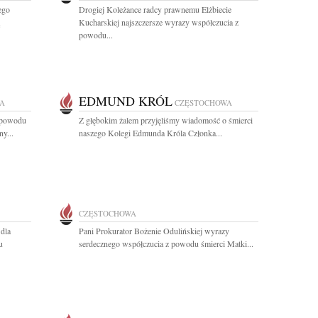
ego
Drogiej Koleżance radcy prawnemu Elżbiecie
Kucharskiej najszczersze wyrazy współczucia z
powodu...
EDMUND KRÓL
A
CZĘSTOCHOWA
z powodu
Z głębokim żalem przyjęliśmy wiadomość o śmierci
y...
naszego Kolegi Edmunda Króla Członka...
CZĘSTOCHOWA
 dla
Pani Prokurator Bożenie Odulińskiej wyrazy
u
serdecznego współczucia z powodu śmierci Matki...