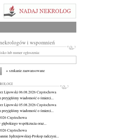
 nekrologów i wspomnień
wisko lub numer ogłoszenia:
+ szukanie zaawansowane
KROLOGI
rz Lipowski
06.08.2026
Częstochowa
m przyjęliśmy wiadomość o śmierci...
rz Lipowski
05.08.2026
Częstochowa
m przyjęliśmy wiadomość o śmierci...
.2026
Częstochowa
 głębokiego współczucia oraz...
.2026
Częstochowa
oannie Jędrzejowskiej-Prokop radczyni...