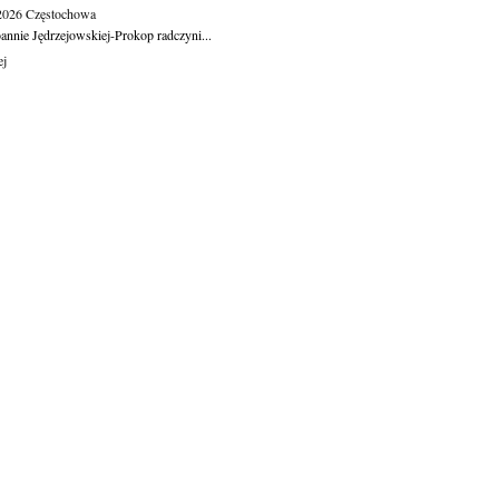
.2026
Częstochowa
oannie Jędrzejowskiej-Prokop radczyni...
ej