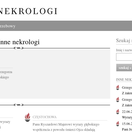
grzebowy
Inne nekrologi
Szukaj
Imię i naz
Grzegorza
skiego
INNE NE
Grzego
Z żale
Grzego
Z żale
22.06
CZĘSTOCHOWA
Wyrazy
 wyrazy
15.06
Panu Ryszardowi Majerowi wyrazy głębokiego
j
Pani J
współczucia z powodu śmierci Ojca składają