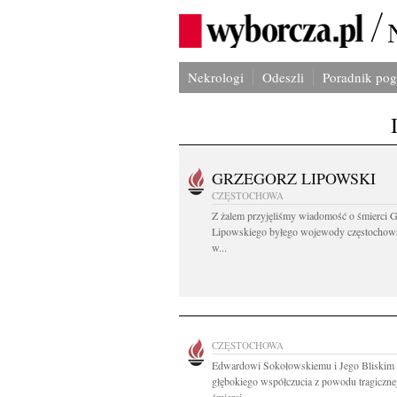
Nekrologi
Odeszli
Poradnik po
GRZEGORZ LIPOWSKI
CZĘSTOCHOWA
Z żalem przyjęliśmy wiadomość o śmierci 
Lipowskiego byłego wojewody częstochow
w...
CZĘSTOCHOWA
Edwardowi Sokołowskiemu i Jego Bliskim
głębokiego współczucia z powodu tragiczne