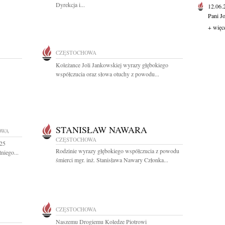
Dyrekcja i...
12.06
Pani J
+ więc
CZĘSTOCHOWA
Koleżance Joli Jankowskiej wyrazy głębokiego
współczucia oraz słowa otuchy z powodu...
STANISŁAW NAWARA
OWA
CZĘSTOCHOWA
 25
Rodzinie wyrazy głębokiego współczucia z powodu
niego...
śmierci mgr. inż. Stanisława Nawary Członka...
CZĘSTOCHOWA
Naszemu Drogiemu Koledze Piotrowi