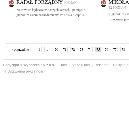
RAFAŁ PORZĄDNY
MIKOŁA
POZNAŃ
62
POZNAŃ
Na zawsze będziesz w naszych sercach i pamięci Z
Z głębokim ża
głębokim żalem zawiadamiamy, że dnia 4 sierpnia...
roku zmarł po 
« poprzednie
1
...
70
71
72
73
74
75
76
77
78
»
Copyright © Wyborcza sp. z o.o.
O nas
Staże u nas
Reklama
Polityka 
Ustawienia prywatności