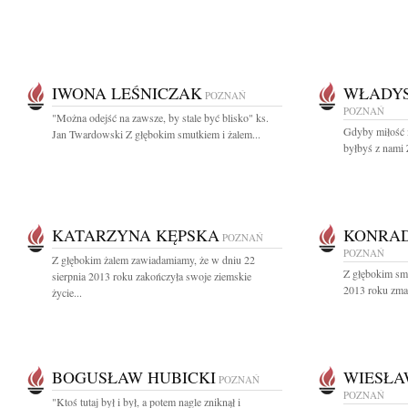
IWONA LEŚNICZAK
WŁADY
POZNAŃ
POZNAŃ
"Można odejść na zawsze, by stale być blisko" ks.
Gdyby miłość m
Jan Twardowski Z głębokim smutkiem i żalem...
byłbyś z nami 
KATARZYNA KĘPSKA
KONRA
POZNAŃ
POZNAŃ
Z głębokim żalem zawiadamiamy, że w dniu 22
Z głębokim sm
sierpnia 2013 roku zakończyła swoje ziemskie
2013 roku zma
życie...
BOGUSŁAW HUBICKI
WIESŁA
POZNAŃ
POZNAŃ
"Ktoś tutaj był i był, a potem nagle zniknął i