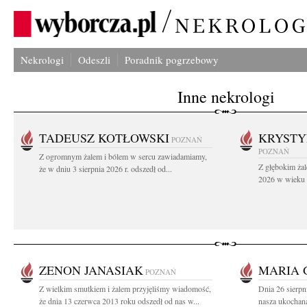
Nekrologi
Odeszli
Poradnik pogrzebowy
Inne nekrologi
TADEUSZ KOTŁOWSKI
KRYST
POZNAŃ
POZNAŃ
Z ogromnym żalem i bólem w sercu zawiadamiamy,
Z głębokim żal
że w dniu 3 sierpnia 2026 r. odszedł od...
2026 w wieku 9
ZENON JANASIAK
MARIA
POZNAŃ
Z wielkim smutkiem i żalem przyjęliśmy wiadomość,
Dnia 26 sierpn
że dnia 13 czerwca 2013 roku odszedł od nas w...
nasza ukochana