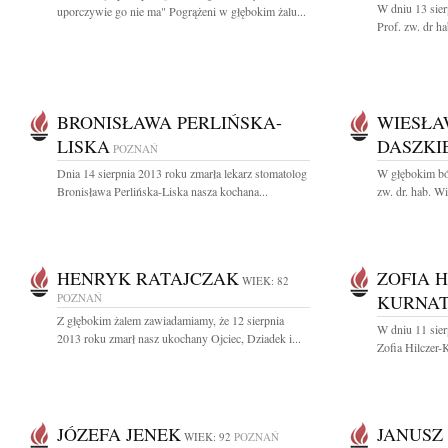
W dniu 13 sier
uporczywie go nie ma" Pogrążeni w głębokim żalu...
Prof. zw. dr h
BRONISŁAWA PERLIŃSKA-
WIESŁA
LISKA
DASZKI
POZNAŃ
Dnia 14 sierpnia 2013 roku zmarła lekarz stomatolog
W głębokim bó
Bronisława Perlińska-Liska nasza kochana...
zw. dr. hab. W
HENRYK RATAJCZAK
ZOFIA H
WIEK: 82
POZNAŃ
KURNA
Z głębokim żalem zawiadamiamy, że 12 sierpnia
W dniu 11 sier
2013 roku zmarł nasz ukochany Ojciec, Dziadek i...
Zofia Hilczer-
JÓZEFA JENEK
JANUSZ
WIEK: 92
POZNAŃ