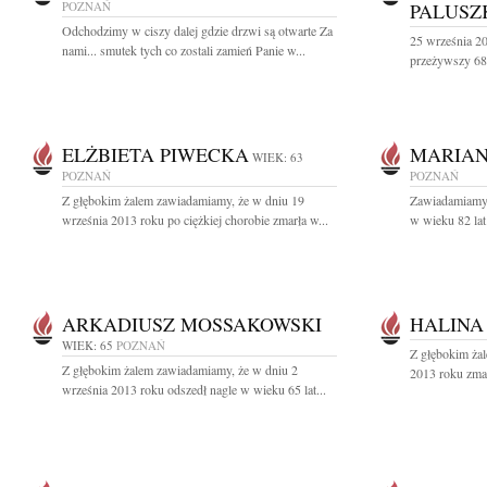
POZNAŃ
PALUSZ
Odchodzimy w ciszy dalej gdzie drzwi są otwarte Za
25 września 20
nami... smutek tych co zostali zamień Panie w...
przeżywszy 68 
ELŻBIETA PIWECKA
MARIAN
WIEK: 63
POZNAŃ
POZNAŃ
Z głębokim żalem zawiadamiamy, że w dniu 19
Zawiadamiamy,
września 2013 roku po ciężkiej chorobie zmarła w...
w wieku 82 lat 
ARKADIUSZ MOSSAKOWSKI
HALINA
WIEK: 65
POZNAŃ
Z głębokim żal
Z głębokim żalem zawiadamiamy, że w dniu 2
2013 roku zmar
września 2013 roku odszedł nagle w wieku 65 lat...