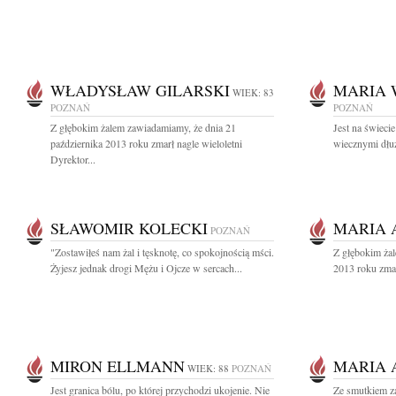
WŁADYSŁAW GILARSKI
MARIA 
WIEK: 83
POZNAŃ
POZNAŃ
Z głębokim żalem zawiadamiamy, że dnia 21
Jest na świecie
października 2013 roku zmarł nagle wieloletni
wiecznymi dłuż
Dyrektor...
SŁAWOMIR KOLECKI
MARIA
POZNAŃ
"Zostawiłeś nam żal i tęsknotę, co spokojnością mści.
Z głębokim ża
Żyjesz jednak drogi Mężu i Ojcze w sercach...
2013 roku zmar
MIRON ELLMANN
MARIA
WIEK: 88
POZNAŃ
Jest granica bólu, po której przychodzi ukojenie. Nie
Ze smutkiem z