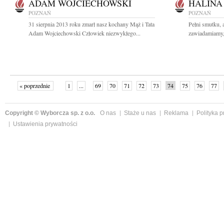
ADAM WOJCIECHOWSKI
HALINA
POZNAŃ
POZNAŃ
31 sierpnia 2013 roku zmarł nasz kochany Mąż i Tata
Pełni smutku, a
Adam Wojciechowski Człowiek niezwykłego...
zawiadamiamy, 
« poprzednie
1
...
69
70
71
72
73
74
75
76
77
»
Copyright © Wyborcza sp. z o.o.
O nas
Staże u nas
Reklama
Polityka 
Ustawienia prywatności