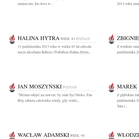
umiera ten, kto trwa w...
2013 roku zmar
HALINA HYTRA
ZBIGNI
WIEK: 83
POZNAŃ
13 października 2013 roku w wieku 83 lat odeszła
Z wielkim smu
nasza ukochana Babcia i Prababcia Halina Hytra...
października 2
JAN MOSZYŃSKI
MAREK
POZNAŃ
"Można odejść na zawsze, by stale być blisko. Pan
Z głębokim ża
Bóg zabiera człowieka wtedy, gdy widzi,...
października 
Tata i...
WACŁAW ADAMSKI
WŁODZI
WIEK: 90