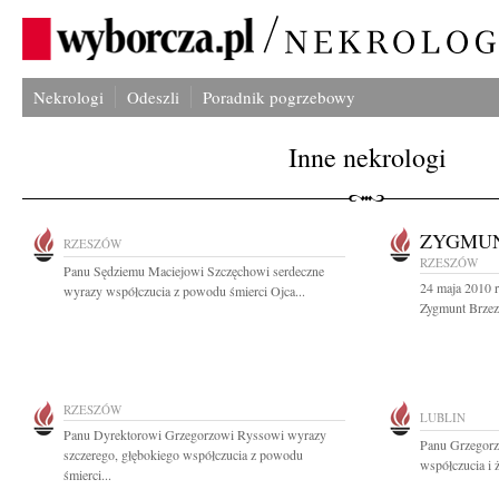
Nekrologi
Odeszli
Poradnik pogrzebowy
Inne nekrologi
ZYGMUN
RZESZÓW
RZESZÓW
Panu Sędziemu Maciejowi Szczęchowi serdeczne
24 maja 2010 r
wyrazy współczucia z powodu śmierci Ojca...
Zygmunt Brzezi
RZESZÓW
LUBLIN
Panu Dyrektorowi Grzegorzowi Ryssowi wyrazy
Panu Grzegorz
szczerego, głębokiego współczucia z powodu
współczucia i 
śmierci...