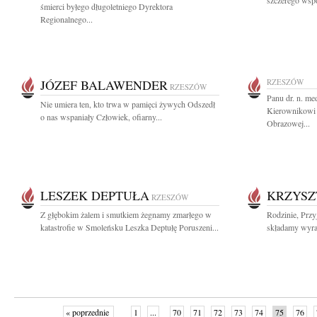
szczerego wspó
śmierci byłego długoletniego Dyrektora
Regionalnego...
JÓZEF BALAWENDER
RZESZÓW
RZESZÓW
Panu dr. n. m
Nie umiera ten, kto trwa w pamięci żywych Odszedł
Kierownikowi 
o nas wspaniały Człowiek, ofiarny...
Obrazowej...
LESZEK DEPTUŁA
KRZYSZ
RZESZÓW
Z głębokim żalem i smutkiem żegnamy zmarłego w
Rodzinie, Prz
katastrofie w Smoleńsku Leszka Deptułę Poruszeni...
składamy wyraz
« poprzednie
1
...
70
71
72
73
74
75
76