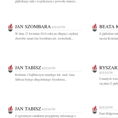
głębokiego żalu i współczucia z powodu śmierci...
JAN SZOMBARA
BEATA 
RZESZÓW
W dniu 27 kwietnia 2010 roku po długiej i ciężkiej
Z głębokim ża
chorobie zmarł Jan Szombara inż. zootechnik,...
naszej Koleżan
JAN TABISZ
RYSZAR
RZESZÓW
RZESZÓW
Rodzinie i Najbliższym zmarłego lek. med. Jana
Umarłych wiec
Tabisza byłego długoletniego Dyrektora...
się płaci Z gł
JAN TABISZ
RZESZÓW
RZESZÓW
Pani Małgorza
Z ogromnym smutkiem przyjęliśmy informację o