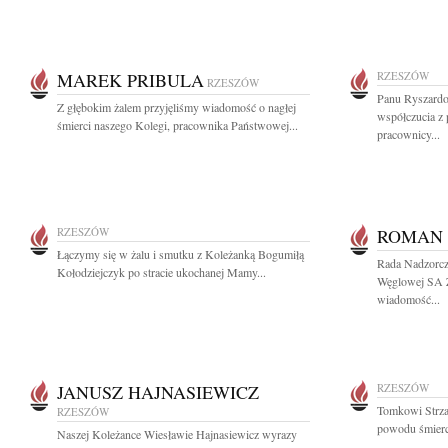
MAREK PRIBULA
RZESZÓW
RZESZÓW
Panu Ryszardo
Z głębokim żalem przyjęliśmy wiadomość o nagłej
współczucia z
śmierci naszego Kolegi, pracownika Państwowej...
pracownicy...
RZESZÓW
ROMAN 
Łączymy się w żalu i smutku z Koleżanką Bogumiłą
Rada Nadzorcza
Kołodziejczyk po stracie ukochanej Mamy...
Węglowej SA 
wiadomość...
JANUSZ HAJNASIEWICZ
RZESZÓW
Tomkowi Strza
RZESZÓW
powodu śmierci
Naszej Koleżance Wiesławie Hajnasiewicz wyrazy