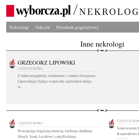
Nekrologi
Odeszli
Poradnik pogrzebowy
Inne nekrologi
GRZEGORZ LIPOWSKI
CZĘSTOCHOWA
Z żalem przyjęliśmy wiadomość o śmierci Grzegorza
Lipowskiego byłego wojewody częstochowskiego
w...
CZĘSTOCHO
CZĘSTOCHOWA
Szanownemu K
Wstrząśnięci tragiczną śmiercią Andrzeja składamy
Kasprzakowi z
Maryli, Sonii, Leszkowi, całej Rodzinie...