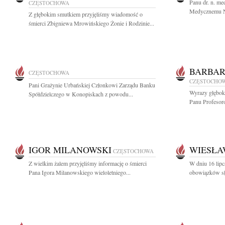
Panu dr. n. m
CZĘSTOCHOWA
Medycznemu NA
Z głębokim smutkiem przyjęliśmy wiadomość o
śmierci Zbigniewa Mrowińskiego Żonie i Rodzinie...
BARBAR
CZĘSTOCHOWA
CZĘSTOCHO
Pani Grażynie Urbańskiej Członkowi Zarządu Banku
Wyrazy głęboki
Spółdzielczego w Konopiskach z powodu...
Panu Profesoro
IGOR MILANOWSKI
WIESŁA
CZĘSTOCHOWA
Z wielkim żalem przyjęliśmy informację o śmierci
W dniu 16 lip
Pana Igora Milanowskiego wieloletniego...
obowiązków słu