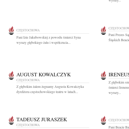
wyrazy...
CZĘSTOCHO
CZĘSTOCHOWA
Pani Prezes S
Pani Izie Jakubowskiej z powodu śmierci Syna
Śląskich Beaci
wyrazy głębokiego żalu i współczucia...
AUGUST KOWALCZYK
IRENEU
CZĘSTOCHOWA
Z głębokim sm
Z głębokim żalem żegnamy Augusta Kowalczyka
śmierci Ireneu
dyrektora częstochowskiego teatru w latach...
wyrazy...
TADEUSZ JURASZEK
CZĘSTOCHO
CZĘSTOCHOWA
Pani Beacie B