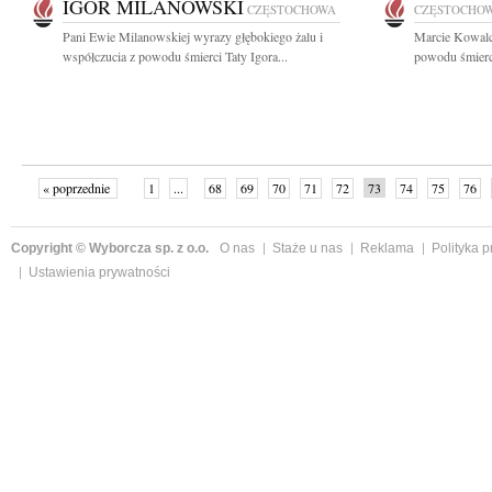
IGOR MILANOWSKI
CZĘSTOCHOWA
CZĘSTOCHO
Pani Ewie Milanowskiej wyrazy głębokiego żalu i
Marcie Kowalc
współczucia z powodu śmierci Taty Igora...
powodu śmierc
« poprzednie
1
...
68
69
70
71
72
73
74
75
76
»
Copyright © Wyborcza sp. z o.o.
O nas
Staże u nas
Reklama
Polityka 
Ustawienia prywatności