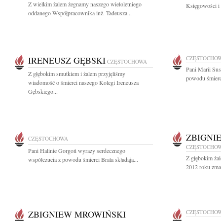
Z wielkim żalem żegnamy naszego wieloletniego
Księgowości i 
oddanego Współpracownika inż. Tadeusza...
IRENEUSZ GĘBSKI
CZĘSTOCHO
CZĘSTOCHOWA
Pani Marii Sus
Z głębokim smutkiem i żalem przyjęliśmy
powodu śmierci
wiadomość o śmierci naszego Kolegi Ireneusza
Gębskiego...
ZBIGNI
CZĘSTOCHOWA
CZĘSTOCHO
Pani Halinie Gorgoń wyrazy serdecznego
Z głębokim żal
współczucia z powodu śmierci Brata składają...
2012 roku zma
ZBIGNIEW MROWIŃSKI
CZĘSTOCHO