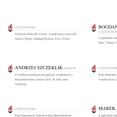
BOGDAN
CZĘSTOCHOWA
CZĘSTOCHO
Grażynie Marczak wyrazy współczucia z powodu
Z głębokim ża
śmierci Mamy składają Bożena, Ewa i Zosia
dniu 3 lutego 2
ANDRZEJ SZCZEKLIK
KRAKÓW
CZĘSTOCHO
Z wielkim smutkiem przyjęliśmy wiadomość o
Pani Stanisła
niespodziewanej śmierci prof. dr. hab. med.
współczucia z 
Andrzeja...
MAREK 
CZĘSTOCHOWA
Pani Stanisławie Sokołowskiej długoletniemu
Z głębokim ża