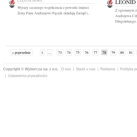
CZĘSTOCHOWA
LEONID
Wyrazy szczerego współczucia z powodu śmierci
Z ogromnym ż
Żony Panu Andrzejowi Pęczek składają Zarząd i...
Andrejewa Cz
Długoletniego.
« poprzednie
1
...
73
74
75
76
77
78
79
80
81
»
Copyright © Wyborcza sp. z o.o.
O nas
Staże u nas
Reklama
Polityka 
Ustawienia prywatności