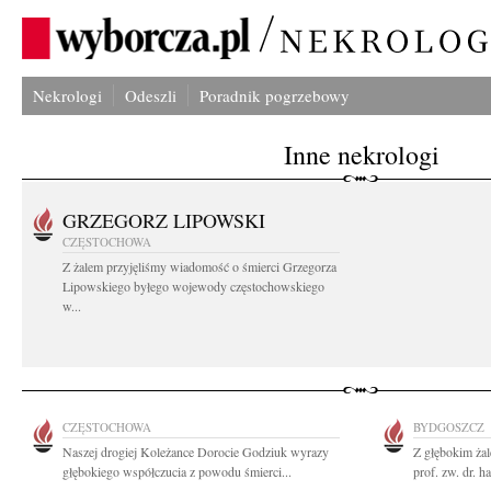
Nekrologi
Odeszli
Poradnik pogrzebowy
Inne nekrologi
GRZEGORZ LIPOWSKI
CZĘSTOCHOWA
Z żalem przyjęliśmy wiadomość o śmierci Grzegorza
Lipowskiego byłego wojewody częstochowskiego
w...
CZĘSTOCHOWA
BYDGOSZCZ
Naszej drogiej Koleżance Dorocie Godziuk wyrazy
Z głębokim ża
głębokiego współczucia z powodu śmierci...
prof. zw. dr. h