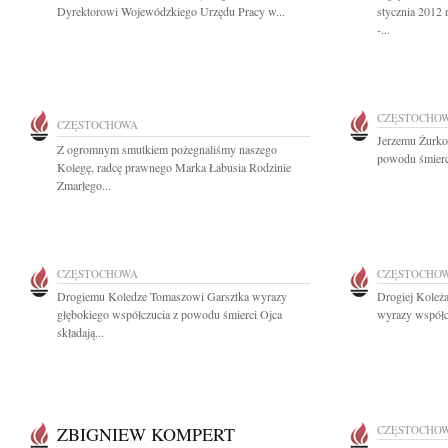
Dyrektorowi Wojewódzkiego Urzędu Pracy w...
stycznia 2012
-...
CZĘSTOCHO
CZĘSTOCHOWA
Jerzemu Żurko
Z ogromnym smutkiem pożegnaliśmy naszego
powodu śmierci
Kolegę, radcę prawnego Marka Łabusia Rodzinie
Zmarłego...
CZĘSTOCHOWA
CZĘSTOCHO
Drogiemu Koledze Tomaszowi Garsztka wyrazy
Drogiej Koleża
głębokiego współczucia z powodu śmierci Ojca
wyrazy współcz
składają...
ZBIGNIEW KOMPERT
CZĘSTOCHO