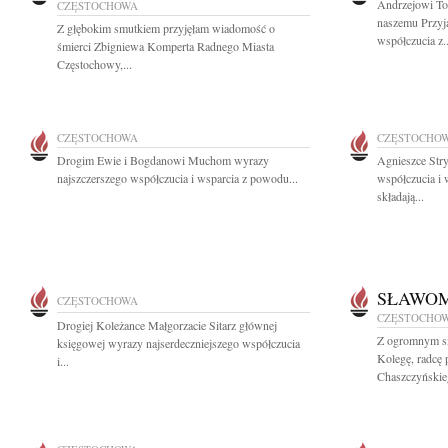
Andrzejowi T
CZĘSTOCHOWA
naszemu Przyj
Z głębokim smutkiem przyjęłam wiadomość o
współczucia z..
śmierci Zbigniewa Komperta Radnego Miasta
Częstochowy,...
CZĘSTOCHOWA
CZĘSTOCHO
Drogim Ewie i Bogdanowi Muchom wyrazy
Agnieszce Str
najszczerszego współczucia i wsparcia z powodu...
współczucia i
składają...
SŁAWOM
CZĘSTOCHOWA
CZĘSTOCHO
Drogiej Koleżance Małgorzacie Sitarz głównej
Z ogromnym s
księgowej wyrazy najserdeczniejszego współczucia
Kolegę, radcę
i...
Chaszczyńskieg