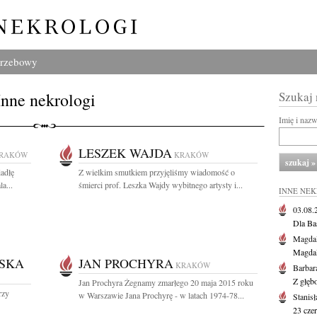
grzebowy
Inne nekrologi
Szukaj
Imię i naz
LESZEK WAJDA
RAKÓW
KRAKÓW
adłę
Z wielkim smutkiem przyjęliśmy wiadomość o
a...
śmierci prof. Leszka Wajdy wybitnego artysty i...
INNE NE
03.08
Dla Ba
Magdal
Magdal
SKA
JAN PROCHYRA
KRAKÓW
Barbar
Z głęb
Jan Prochyra Żegnamy zmarłego 20 maja 2015 roku
rzy
w Warszawie Jana Prochyrę - w latach 1974-78...
Stanis
23 cze