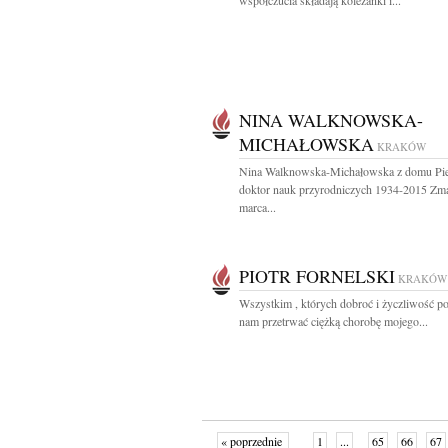
współczucia składają koleżanki i...
NINA WALKNOWSKA-
MICHAŁOWSKA
KRAKÓW
Nina Walknowska-Michałowska z domu Pie
doktor nauk przyrodniczych 1934-2015 Zma
marca...
PIOTR FORNELSKI
KRAKÓW
Wszystkim , których dobroć i życzliwość p
nam przetrwać ciężką chorobę mojego...
« poprzednie
1
...
65
66
67