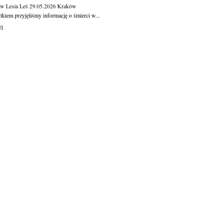
aw Lesia Leś
29.05.2026
Kraków
kiem przyjęliśmy informację o śmierci w...
ej