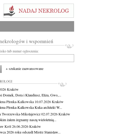
 nekrologów i wspomnień
wisko lub numer ogłoszenia:
+ szukanie zaawansowane
KROLOGI
.2026
Kraków
si Domek, Dora i Klaudiusz, Eliza, Gwo,...
ena Płonka-Kalkowska
10.07.2026
Kraków
ena Płonka-Kalkowska Kuka architekt W...
a Tworzewska-Mikołajewicz
02.07.2026
Kraków
okim żalem żegnamy naszą wieloletnią...
ław Król
26.06.2026
Kraków
rwca 2026 roku odszedł Mistrz Stanisław...