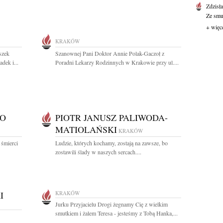
Zdzisł
Ze smut
+ więc
KRAKÓW
szek
Szanownej Pani Doktor Annie Polak-Gaczoł z
dek i...
Poradni Lekarzy Rodzinnych w Krakowie przy ul....
GO
PIOTR JANUSZ PALIWODA-
MATIOLAŃSKI
KRAKÓW
 śmierci
Ludzie, których kochamy, zostają na zawsze, bo
zostawili ślady w naszych sercach....
I
KRAKÓW
Jurku Przyjacielu Drogi żegnamy Cię z wielkim
smutkiem i żalem Teresa - jesteśmy z Tobą Hanka,...