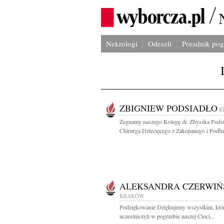
Nekrologi
Odeszli
Poradnik po
ZBIGNIEW PODSIADŁO
K
Żegnamy naszego Kolegę dr. Zbyszka Podsi
Chirurga Dziecięcego z Zakopanego i Podhal
ALEKSANDRA CZERWIŃ
KRAKÓW
Podziękowanie Dziękujemy wszystkim, któ
uczestniczyli w pogrzebie naszej Cioci...