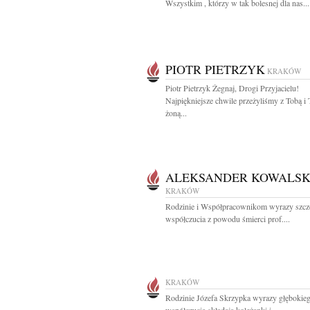
Wszystkim , którzy w tak bolesnej dla nas...
PIOTR PIETRZYK
KRAKÓW
Piotr Pietrzyk Żegnaj, Drogi Przyjacielu!
Najpiękniejsze chwile przeżyliśmy z Tobą i
żoną...
ALEKSANDER KOWALSK
KRAKÓW
Rodzinie i Współpracownikom wyrazy szcz
współczucia z powodu śmierci prof....
KRAKÓW
Rodzinie Józefa Skrzypka wyrazy głębokie