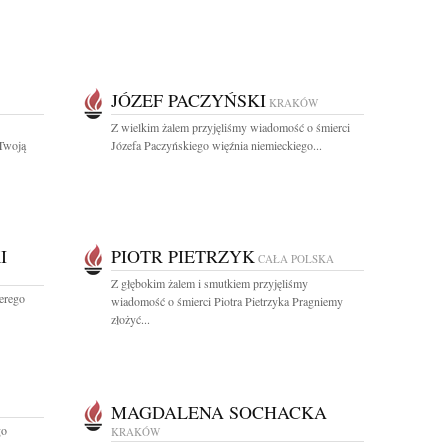
JÓZEF PACZYŃSKI
KRAKÓW
Z wielkim żalem przyjęliśmy wiadomość o śmierci
 Twoją
Józefa Paczyńskiego więźnia niemieckiego...
I
PIOTR PIETRZYK
CAŁA POLSKA
Z głębokim żalem i smutkiem przyjęliśmy
erego
wiadomość o śmierci Piotra Pietrzyka Pragniemy
złożyć...
MAGDALENA SOCHACKA
go
KRAKÓW