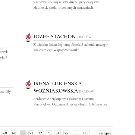
Zachowaj spokój ze swą duszą, przy całej swej
złudności, znoju i rozwianych marzeniach...
JÓZEF STACHOŃ
KRAKÓW
Z wielkim żalem żegnamy Józefa Stachonia naszego
wieloletniego Współpracownika...
trzyk
rła 3
IRENA ŁUBIEŃSKA-
WOŹNIAKOWSKA
ozwoliły
KRAKÓW
Serdecznie dziękujemy Lekarzom i całemu
Personelowi Oddziału Anestezjologii i Intensywnej...
68
69
70
71
72
73
74
75
...
125
następne