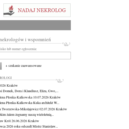
 nekrologów i wspomnień
wisko lub numer ogłoszenia:
+ szukanie zaawansowane
KROLOGI
.2026
Kraków
si Domek, Dora i Klaudiusz, Eliza, Gwo,...
ena Płonka-Kalkowska
10.07.2026
Kraków
ena Płonka-Kalkowska Kuka architekt W...
a Tworzewska-Mikołajewicz
02.07.2026
Kraków
okim żalem żegnamy naszą wieloletnią...
ław Król
26.06.2026
Kraków
rwca 2026 roku odszedł Mistrz Stanisław...