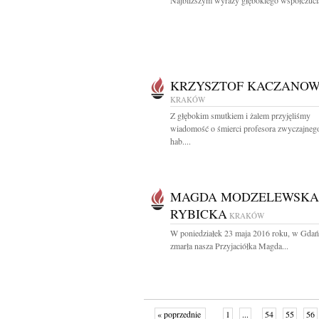
Najbliższym wyrazy głębokiego współczucia
KRZYSZTOF KACZANOW
KRAKÓW
Z głębokim smutkiem i żalem przyjęliśmy
wiadomość o śmierci profesora zwyczajneg
hab....
MAGDA MODZELEWSKA
RYBICKA
KRAKÓW
W poniedziałek 23 maja 2016 roku, w Gdań
zmarła nasza Przyjaciółka Magda...
« poprzednie
1
...
54
55
56