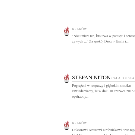
KRAKÓW
"Nie umiera ten, kto trwa w pamięci i serca
żywych ..." Za spokój Dusz > Emilii i...
STEFAN NITOŃ
CAŁA POLSKA
Pogrążeni w rozpaczy i głębokim smutku
zawiadamiamy, że w dniu 10 czerwca 2016 
opatrzony...
KRAKÓW
Doktorowi Arturowi Drobniakowi oraz Jeg