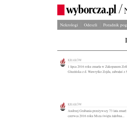
Nekrologi
Odeszli
Poradnik po
KRAKÓW
1 lipca 2016 roku zmarła w Zakopanem Zof
Gluzińska z d. Wawrytko Zojda, zabrałaś z S
KRAKÓW
Andrzej Grabania przeżywszy 73 lata zmarł
czerwca 2016 roku Msza święta żałobna...