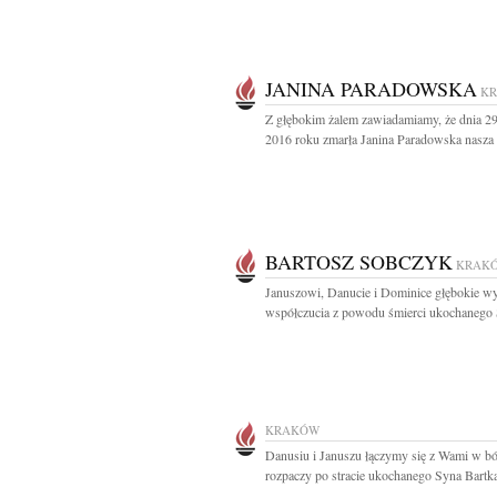
JANINA PARADOWSKA
K
Z głębokim żalem zawiadamiamy, że dnia 2
2016 roku zmarła Janina Paradowska nasza 
BARTOSZ SOBCZYK
KRAK
Januszowi, Danucie i Dominice głębokie w
współczucia z powodu śmierci ukochanego S
KRAKÓW
Danusiu i Januszu łączymy się z Wami w bó
rozpaczy po stracie ukochanego Syna Bartka