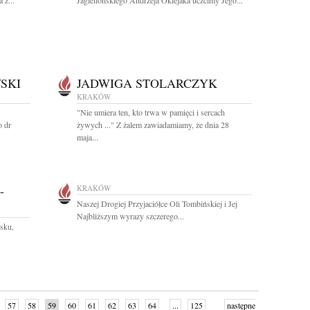
 z...
Jagiellońskiego Andrzeja Oklejaka uczcimy Jego...
SKI
JADWIGA STOLARCZYK
KRAKÓW
"Nie umiera ten, kto trwa w pamięci i sercach
o dr
żywych ..." Z żalem zawiadamiamy, że dnia 28
maja...
-
KRAKÓW
Naszej Drogiej Przyjaciółce Oli Tombińskiej i Jej
Najbliższym wyrazy szczerego...
sku,
57
58
59
60
61
62
63
64
...
125
następne