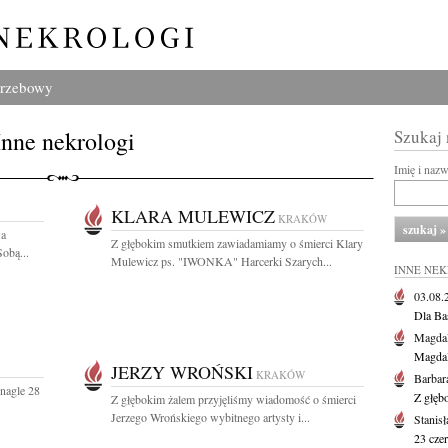
grzebowy
Inne nekrologi
Szukaj
Imię i naz
KLARA MULEWICZ
KRAKÓW
ia
Z głębokim smutkiem zawiadamiamy o śmierci Klary
obą...
Mulewicz ps. "IWONKA" Harcerki Szarych...
INNE NE
03.08
Dla Ba
Magdal
Magdal
JERZY WROŃSKI
KRAKÓW
Barbar
 nagle 28
Z głęb
Z głębokim żalem przyjęliśmy wiadomość o śmierci
Jerzego Wrońskiego wybitnego artysty i...
Stanis
23 cze