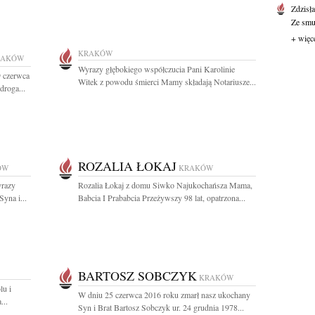
Zdzisł
Ze smut
+ więc
KRAKÓW
RAKÓW
Wyrazy głębokiego współczucia Pani Karolinie
9 czerwca
Witek z powodu śmierci Mamy składają Notariusze...
droga...
ROZALIA ŁOKAJ
ÓW
KRAKÓW
yrazy
Rozalia Łokaj z domu Siwko Najukochańsza Mama,
yna i...
Babcia I Prababcia Przeżywszy 98 lat, opatrzona...
BARTOSZ SOBCZYK
KRAKÓW
lu i
W dniu 25 czerwca 2016 roku zmarł nasz ukochany
...
Syn i Brat Bartosz Sobczyk ur. 24 grudnia 1978...