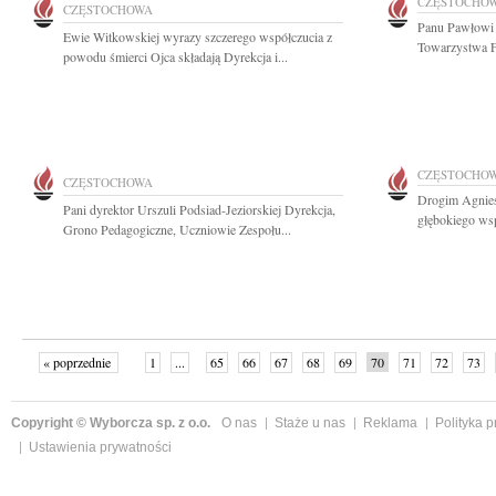
CZĘSTOCHO
CZĘSTOCHOWA
Panu Pawłowi 
Ewie Witkowskiej wyrazy szczerego współczucia z
Towarzystwa F
powodu śmierci Ojca składają Dyrekcja i...
CZĘSTOCHO
CZĘSTOCHOWA
Drogim Agnie
Pani dyrektor Urszuli Podsiad-Jeziorskiej Dyrekcja,
głębokiego wsp
Grono Pedagogiczne, Uczniowie Zespołu...
« poprzednie
1
...
65
66
67
68
69
70
71
72
73
»
Copyright © Wyborcza sp. z o.o.
O nas
Staże u nas
Reklama
Polityka 
Ustawienia prywatności