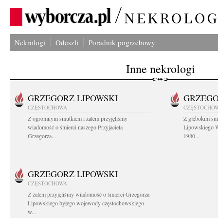
Nekrologi
Odeszli
Poradnik pogrzebowy
Inne nekrologi
GRZEGORZ LIPOWSKI
GRZEGO
CZĘSTOCHOWA
CZĘSTOCHO
Z ogromnym smutkiem i żalem przyjęliśmy
Z głębokim sm
wiadomość o śmierci naszego Przyjaciela
Lipowskiego W
Grzegorza...
1980...
GRZEGORZ LIPOWSKI
CZĘSTOCHOWA
Z żalem przyjęliśmy wiadomość o śmierci Grzegorza
Lipowskiego byłego wojewody częstochowskiego
w...