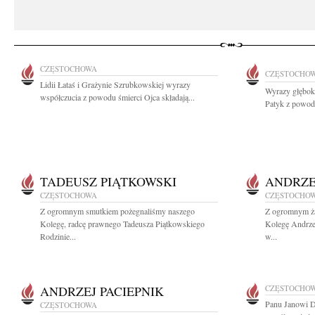
CZĘSTOCHOWA
CZĘSTOCHO
Lidii Łataś i Grażynie Szrubkowskiej wyrazy
Wyrazy głębok
współczucia z powodu śmierci Ojca składają...
Patyk z powodu
TADEUSZ PIĄTKOWSKI
ANDRZE
CZĘSTOCHOWA
CZĘSTOCHO
Z ogromnym smutkiem pożegnaliśmy naszego
Z ogromnym ża
Kolegę, radcę prawnego Tadeusza Piątkowskiego
Kolegę Andrzej
Rodzinie...
w...
ANDRZEJ PACIEPNIK
CZĘSTOCHO
Panu Janowi D
CZĘSTOCHOWA