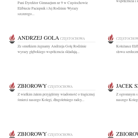
współczucia i 
Pani Dyrektor Gimnazjum nr 9 w Częstochowie
Elżbiecie Paciepnik i Jej Rodzinie Wyrazy
szczerego...
ANDRZEJ GOLA
CZĘSTOCHOWA
CZĘSTOCHO
Ze smutkiem żegnamy Andrzeja Golę Rodzinie
Koleżance Elżb
wyrazy głębokiego współczucia składają...
słowa serdeczn
ZBIOROWY
JACEK 
CZĘSTOCHOWA
Z wielkim żalem przyjęliśmy wiadomość o tragicznej
Z ogromnym sm
śmierci naszego Kolegi, długoletniego radcy...
naszego Kolegę
ZBIOROWY
ZBIOR
CZĘSTOCHOWA