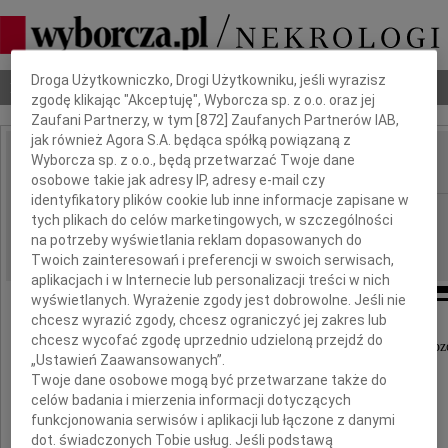
Dbamy o Twoją prywatność
Droga Użytkowniczko, Drogi Użytkowniku, jeśli wyrazisz
Nekrologi
Odeszli
Poradnik pogrzebowy
zgodę klikając "Akceptuję", Wyborcza sp. z o.o. oraz jej
Zaufani Partnerzy, w tym [
872
] Zaufanych Partnerów IAB,
jak również Agora S.A. będąca spółką powiązaną z
Wyborcza sp. z o.o., będą przetwarzać Twoje dane
IMIĘ I NAZWISKO:
osobowe takie jak adresy IP, adresy e-mail czy
identyfikatory plików cookie lub inne informacje zapisane w
Częstochowa
REGION:
tych plikach do celów marketingowych, w szczególności
06.02.2013
na potrzeby wyświetlania reklam dopasowanych do
DATA EMISJI:
Twoich zainteresowań i preferencji w swoich serwisach,
aplikacjach i w Internecie lub personalizacji treści w nich
wyświetlanych. Wyrażenie zgody jest dobrowolne. Jeśli nie
chcesz wyrazić zgody, chcesz ograniczyć jej zakres lub
chcesz wycofać zgodę uprzednio udzieloną przejdź do
Życie przemija, jednak pamięć o kochanej osobie poz
„Ustawień Zaawansowanych”.
w sercach na zawsze
Twoje dane osobowe mogą być przetwarzane także do
celów badania i mierzenia informacji dotyczących
Pani
funkcjonowania serwisów i aplikacji lub łączone z danymi
dot. świadczonych Tobie usług. Jeśli podstawą