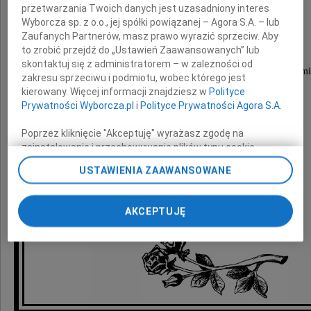
Julicie Chojnackiej
przetwarzania Twoich danych jest uzasadniony interes
Wyborcza sp. z o.o., jej spółki powiązanej – Agora S.A. – lub
i Jej Rodzinie
Zaufanych Partnerów, masz prawo wyrazić sprzeciw. Aby
to zrobić przejdź do „Ustawień Zaawansowanych” lub
skontaktuj się z administratorem – w zależności od
wyrazy głębokiego żalu i współczucia z powodu śmi
zakresu sprzeciwu i podmiotu, wobec którego jest
kierowany. Więcej informacji znajdziesz w
Polityce
Brata
Prywatności Wyborcza.pl
i
Polityce Prywatności Agora S.A.
Poprzez kliknięcie "Akceptuję" wyrażasz zgodę na
składają
zainstalowanie i przechowywanie plików typu cookie
Wyborczej sp. z o. o. jej Zaufanych Partnerów i Agora S.A.
pracownicy i Zarządy Spółek firmy Xella
USTAWIENIA ZAAWANSOWANE
na Twoim urządzeniu końcowym. Możesz też w każdej
chwili zmienić swoje preferencje dot. plików cookie,
ponownie wywołując narzędzie do zarządzania Twoimi
AKCEPTUJĘ
preferencjami dot. przetwarzania danych poprzez
odnośnik „Ustawienia prywatności” w stopce serwisu i
przechodząc do sekcji „Ustawienia zaawansowane”.
Zmiana ustawień plików cookie możliwa jest także za
pomocą ustawień przeglądarki.
My, nasi Zaufani Partnerzy i Agora S.A. możemy