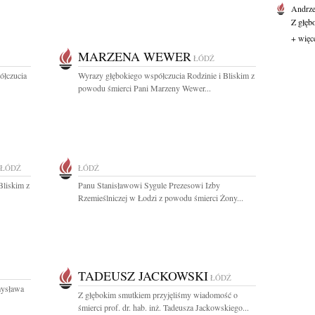
Andrze
Z głęb
+ więc
MARZENA WEWER
ŁÓDŹ
łczucia
Wyrazy głębokiego współczucia Rodzinie i Bliskim z
powodu śmierci Pani Marzeny Wewer...
ŁÓDŹ
ŁÓDŹ
Bliskim z
Panu Stanisławowi Sygule Prezesowi Izby
Rzemieślniczej w Łodzi z powodu śmierci Żony...
TADEUSZ JACKOWSKI
ŁÓDŹ
mysława
Z głębokim smutkiem przyjęliśmy wiadomość o
śmierci prof. dr. hab. inż. Tadeusza Jackowskiego...