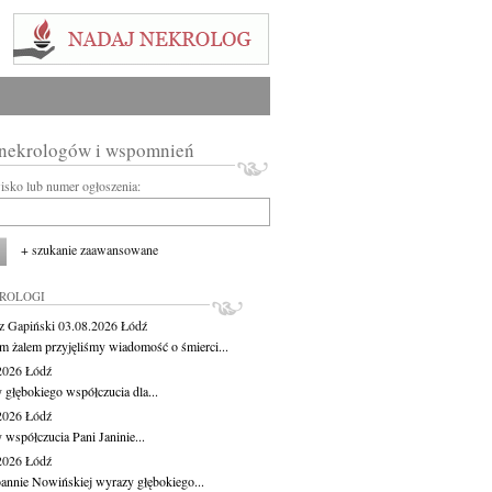
 nekrologów i wspomnień
wisko lub numer ogłoszenia:
+ szukanie zaawansowane
KROLOGI
z Gapiński
03.08.2026
Łódź
m żalem przyjęliśmy wiadomość o śmierci...
.2026
Łódź
 głębokiego współczucia dla...
.2026
Łódź
 współczucia Pani Janinie...
.2026
Łódź
oannie Nowińskiej wyrazy głębokiego...