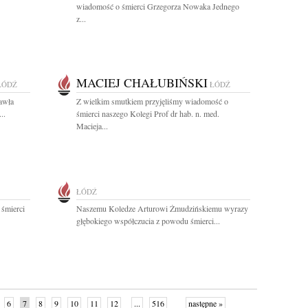
wiadomość o śmierci Grzegorza Nowaka Jednego
z...
MACIEJ CHAŁUBIŃSKI
ŁÓDŹ
ŁÓDŹ
awła
Z wielkim smutkiem przyjęliśmy wiadomość o
..
śmierci naszego Kolegi Prof dr hab. n. med.
Macieja...
ŁÓDŹ
 śmierci
Naszemu Koledze Arturowi Żmudzińskiemu wyrazy
głębokiego współczucia z powodu śmierci...
6
7
8
9
10
11
12
...
516
następne »