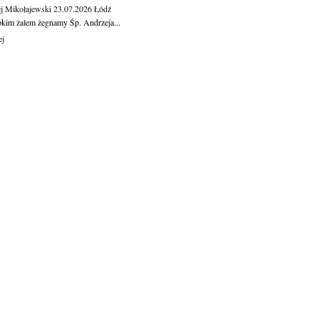
j Mikołajewski
23.07.2026
Łódź
okim żalem żegnamy Śp. Andrzeja...
ej