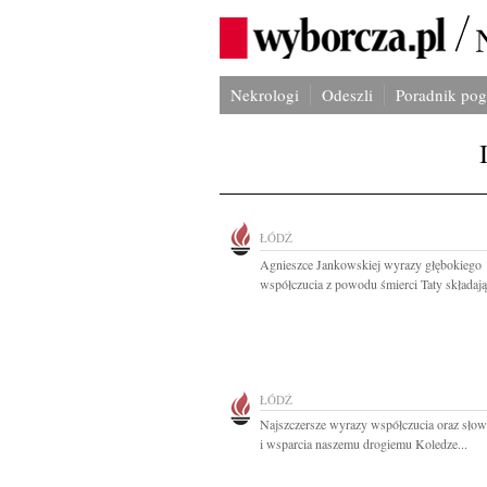
Nekrologi
Odeszli
Poradnik po
ŁÓDŹ
Agnieszce Jankowskiej wyrazy głębokiego
współczucia z powodu śmierci Taty składają.
ŁÓDŹ
Najszczersze wyrazy współczucia oraz słow
i wsparcia naszemu drogiemu Koledze...