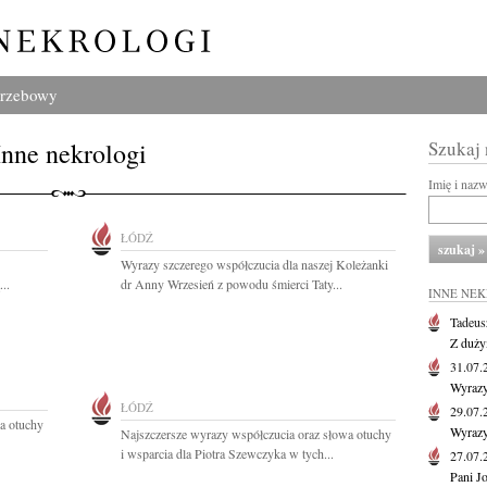
grzebowy
Inne nekrologi
Szukaj
Imię i naz
ŁÓDŹ
Wyrazy szczerego współczucia dla naszej Koleżanki
..
dr Anny Wrzesień z powodu śmierci Taty...
INNE NE
Tadeus
Z duży
31.07
Wyrazy
ŁÓDŹ
29.07
a otuchy
Wyrazy
Najszczersze wyrazy współczucia oraz słowa otuchy
i wsparcia dla Piotra Szewczyka w tych...
27.07
Pani J