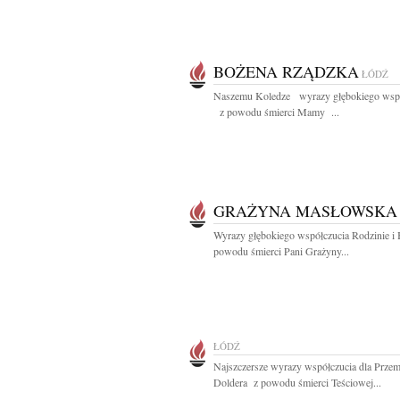
BOŻENA RZĄDZKA
ŁÓDŹ
Naszemu Koledze wyrazy głębokiego wspó
z powodu śmierci Mamy ...
GRAŻYNA MASŁOWSKA
Wyrazy głębokiego współczucia Rodzinie i 
powodu śmierci Pani Grażyny...
ŁÓDŹ
Najszczersze wyrazy współczucia dla Prze
Doldera z powodu śmierci Teściowej...