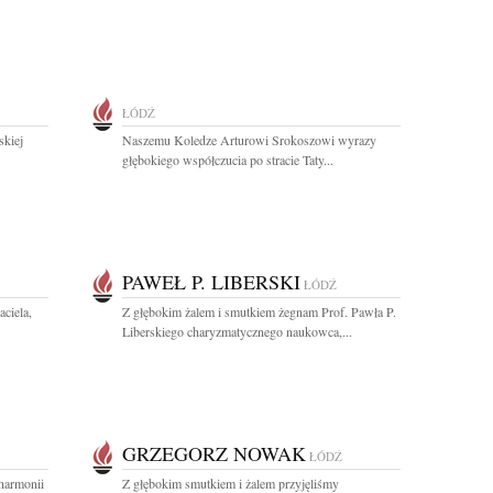
ŁÓDŹ
skiej
Naszemu Koledze Arturowi Srokoszowi wyrazy
głębokiego współczucia po stracie Taty...
PAWEŁ P. LIBERSKI
ŁÓDŹ
ciela,
Z głębokim żalem i smutkiem żegnam Prof. Pawła P.
.
Liberskiego charyzmatycznego naukowca,...
GRZEGORZ NOWAK
ŁÓDŹ
harmonii
Z głębokim smutkiem i żalem przyjęliśmy