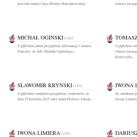
powodu śmierci Ojca Monice Marcinkowskiej...
śmierci naszego
MICHAŁ OGIŃSKI
TOMAS
ŁÓDŹ
Z głębokim żalem przyjęliśmy informację o śmierci
Z głębokim sm
Pana doc. dr. hab. Michała Ogińskiego...
śmierci naszeg
Krawczyka...
SŁAWOMIR KRYŃSKI
IWONA 
ŁÓDŹ
Z głębokim smutkiem przyjęliśmy wiadomość, że
Ze smutkiem p
dnia 25 kwietnia 2025 roku zmarł Profesor Szkoły...
Iwony Limiery 
IWONA LIMIERA
DARIUS
ŁÓDŹ