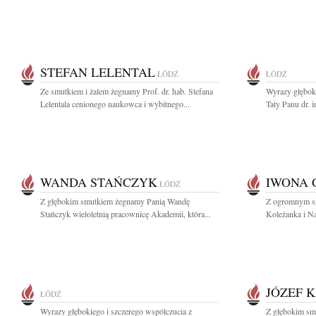
STEFAN LELENTAL
ŁÓDŹ
ŁÓDŹ
Ze smutkiem i żalem żegnamy Prof. dr. hab. Stefana
Wyrazy głębok
Lelentala cenionego naukowca i wybitnego...
Taty Panu dr. 
WANDA STAŃCZYK
IWONA 
ŁÓDŹ
Z głębokim smutkiem żegnamy Panią Wandę
Z ogromnym sm
Stańczyk wieloletnią pracownicę Akademii, która...
Koleżanka i N
JÓZEF 
ŁÓDŹ
Wyrazy głębokiego i szczerego współczucia z
Z głębokim sm