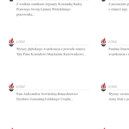
Z wielkim smutkiem żegnamy Koleżankę Radcę
Z poczuciem g
Prawnego Iwonę Limierę Wieloletniego
o śmierci mgr. 
pracownika...
ŁÓDŹ
ŁÓDŹ
Wyrazy głębokiego współczucia z powodu śmierci
Paulinie Dmow
Taty Panu Konradowi Maickiemu Kierownikowi...
współczucia i 
ŁÓDŹ
ŁÓDŹ
Pani Aleksandrze Sowińskiej-Banaszkiewicz
Wyrazy szczere
Dyrektor Generalnej Łódzkiego Urzędu...
Anny Dull z po