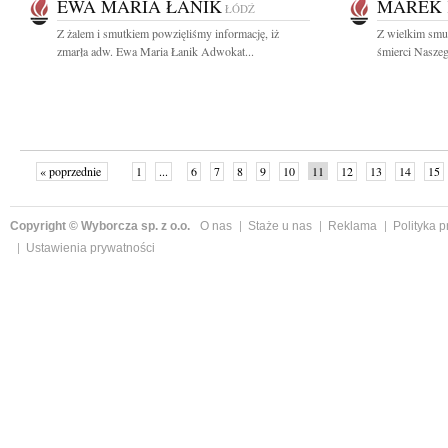
EWA MARIA ŁANIK
MAREK 
ŁÓDŹ
Z żalem i smutkiem powzięliśmy informację, iż
Z wielkim smu
zmarła adw. Ewa Maria Łanik Adwokat...
śmierci Naszeg
« poprzednie
1
...
6
7
8
9
10
11
12
13
14
15
Copyright © Wyborcza sp. z o.o.
O nas
Staże u nas
Reklama
Polityka 
Ustawienia prywatności