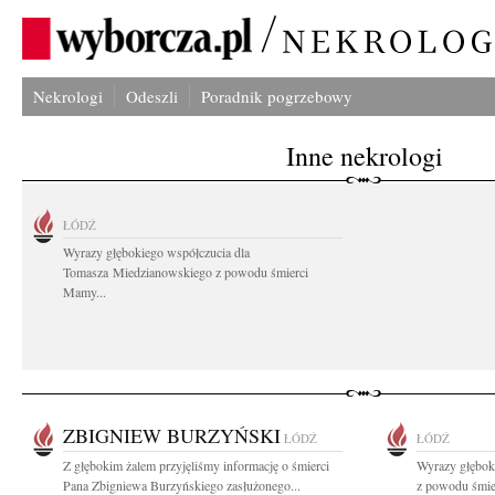
Nekrologi
Odeszli
Poradnik pogrzebowy
Inne nekrologi
ŁÓDŹ
Wyrazy głębokiego współczucia dla
Tomasza Miedzianowskiego z powodu śmierci
Mamy...
ZBIGNIEW BURZYŃSKI
ŁÓDŹ
ŁÓDŹ
Z głębokim żalem przyjęliśmy informację o śmierci
Wyrazy głębok
Pana Zbigniewa Burzyńskiego zasłużonego...
z powodu śmie