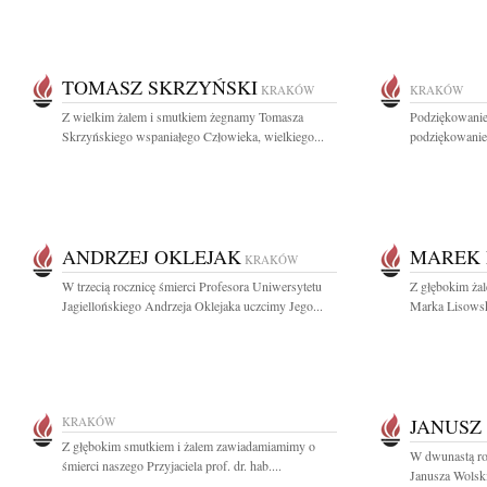
TOMASZ SKRZYŃSKI
KRAKÓW
KRAKÓW
Z wielkim żalem i smutkiem żegnamy Tomasza
Podziękowanie
Skrzyńskiego wspaniałego Człowieka, wielkiego...
podziękowanie 
ANDRZEJ OKLEJAK
MAREK 
KRAKÓW
W trzecią rocznicę śmierci Profesora Uniwersytetu
Z głębokim żal
Jagiellońskiego Andrzeja Oklejaka uczcimy Jego...
Marka Lisowski
KRAKÓW
JANUSZ
Z głębokim smutkiem i żalem zawiadamiamimy o
W dwunastą roc
śmierci naszego Przyjaciela prof. dr. hab....
Janusza Wolski