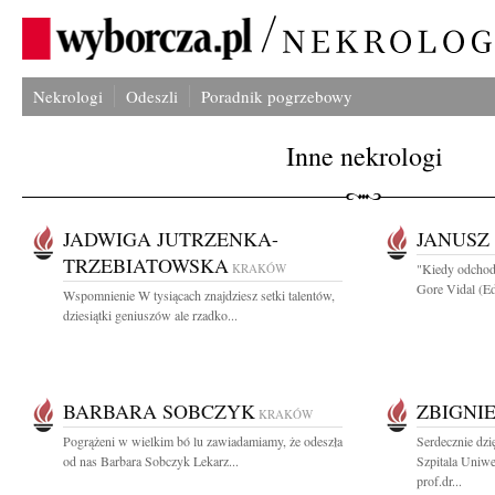
Nekrologi
Odeszli
Poradnik pogrzebowy
Inne nekrologi
JADWIGA JUTRZENKA-
JANUSZ
TRZEBIATOWSKA
KRAKÓW
"Kiedy odchodz
Gore Vidal (Ed
Wspomnienie W tysiącach znajdziesz setki talentów,
dziesiątki geniuszów ale rzadko...
BARBARA SOBCZYK
ZBIGNI
KRAKÓW
Pogrążeni w wielkim bó lu zawiadamiamy, że odeszła
Serdecznie dz
od nas Barbara Sobczyk Lekarz...
Szpitala Uniw
prof.dr...