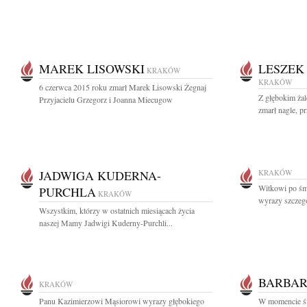
MAREK LISOWSKI
LESZEK
KRAKÓW
KRAKÓW
6 czerwca 2015 roku zmarł Marek Lisowski Żegnaj
Z głębokim ża
Przyjacielu Grzegorz i Joanna Miecugow
zmarł nagle, pr
JADWIGA KUDERNA-
KRAKÓW
Witkowi po śm
PURCHLA
KRAKÓW
wyrazy szczegól
Wszystkim, którzy w ostatnich miesiącach życia
naszej Mamy Jadwigi Kuderny-Purchli...
BARBAR
KRAKÓW
Panu Kazimierzowi Mąsiorowi wyrazy głębokiego
W momencie śm