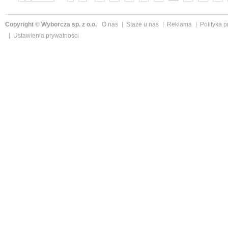
»
Copyright © Wyborcza sp. z o.o.
O nas
Staże u nas
Reklama
Polityka 
Ustawienia prywatności