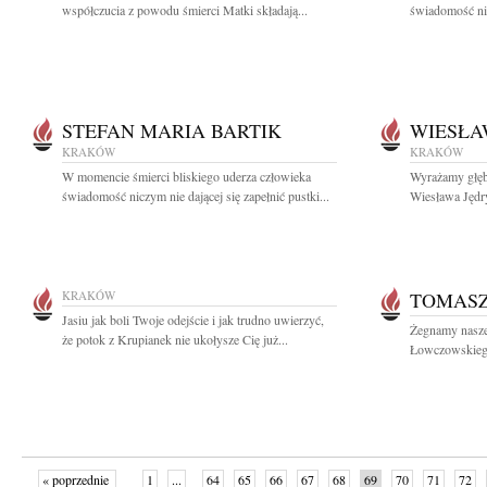
współczucia z powodu śmierci Matki składają...
świadomość nicz
STEFAN MARIA BARTIK
WIESŁA
KRAKÓW
KRAKÓW
W momencie śmierci bliskiego uderza człowieka
Wyrażamy głęb
świadomość niczym nie dającej się zapełnić pustki...
Wiesława Jędr
KRAKÓW
TOMASZ
Jasiu jak boli Twoje odejście i jak trudno uwierzyć,
Żegnamy nasze
że potok z Krupianek nie ukołysze Cię już...
Łowczowskiego
« poprzednie
1
...
64
65
66
67
68
69
70
71
72