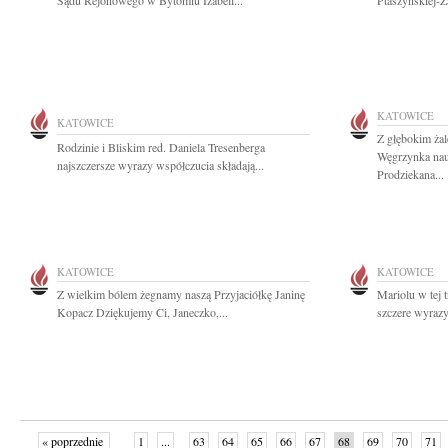
Sądu Rejonowego w Bytomiu Izabeli...
Ptaszyńskiej-Za
KATOWICE
KATOWICE
Z głębokim żal
Rodzinie i Bliskim red. Daniela Tresenberga
Węgrzynka nau
najszczersze wyrazy współczucia składają...
Prodziekana...
KATOWICE
KATOWICE
Z wielkim bólem żegnamy naszą Przyjaciółkę Janinę
Mariolu w tej 
Kopacz Dziękujemy Ci, Janeczko,...
szczere wyrazy
« poprzednie
1
...
63
64
65
66
67
68
69
70
71