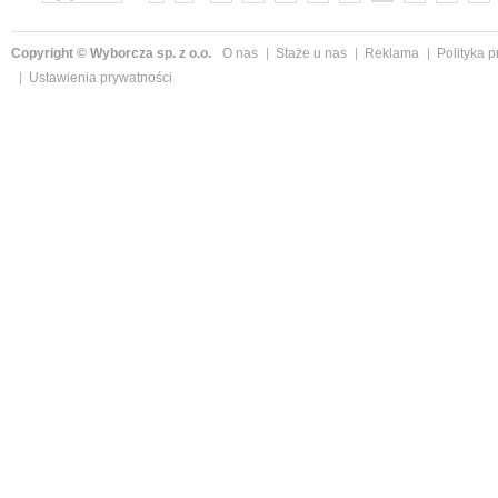
»
Copyright © Wyborcza sp. z o.o.
O nas
Staże u nas
Reklama
Polityka 
Ustawienia prywatności