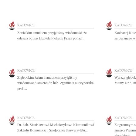
KATOWICE
KATOWICE
Z wielkim smutkiem przyjęliśmy wiadomość, że
Kochanej Kole
odeszła od nas Elżbieta Pietrzok Przez ponad...
serdecznego ws
KATOWICE
KATOWICE
Z głębokim żalem i smutkiem przyjęliśmy
Wyrazy głębok
wiadomość o śmierci dr. hab. Zygmunta Niczyporuka
Mamy Dr n. me
prof....
KATOWICE
KATOWICE
Dr. hab. Stanisławowi Michalczykowi Kierownikowi
Z ogromnym s
Zakładu Komunikacji Społecznej Uniwersytetu...
śmierci Przem
głębokiego...