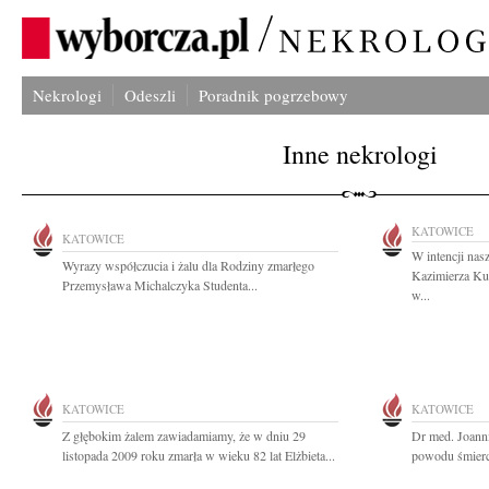
Nekrologi
Odeszli
Poradnik pogrzebowy
Inne nekrologi
KATOWICE
KATOWICE
W intencji nas
Wyrazy współczucia i żalu dla Rodziny zmarłego
Kazimierza Ku
Przemysława Michalczyka Studenta...
w...
KATOWICE
KATOWICE
Z głębokim żalem zawiadamiamy, że w dniu 29
Dr med. Joann
listopada 2009 roku zmarła w wieku 82 lat Elżbieta...
powodu śmierci