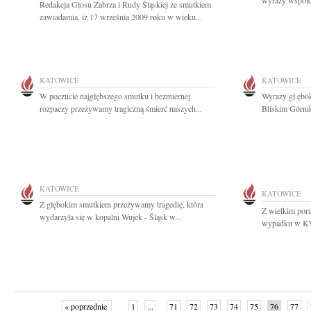
wyrazy współcz
Redakcja Głosu Zabrza i Rudy Śląskiej ze smutkiem
zawiadamia, iż 17 września 2009 roku w wieku...
KATOWICE
KATOWICE
W poczucie najgłębszego smutku i bezmiernej
Wyrazy gł ębok
rozpaczy przeżywamy tragiczną śmierć naszych...
Bliskim Górni
KATOWICE
KATOWICE
Z głębokim smutkiem przeżywamy tragedię, która
Z wielkim por
wydarzyła się w kopalni Wujek - Śląsk w...
wypadku w KWK
« poprzednie
1
...
71
72
73
74
75
76
77