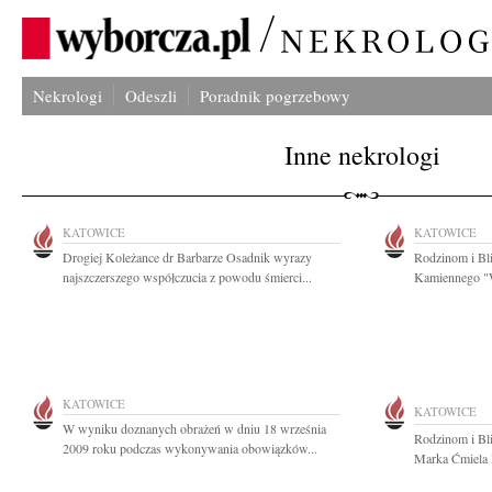
Nekrologi
Odeszli
Poradnik pogrzebowy
Inne nekrologi
KATOWICE
KATOWICE
Drogiej Koleżance dr Barbarze Osadnik wyrazy
Rodzinom i Bli
najszczerszego współczucia z powodu śmierci...
Kamiennego "Wu
KATOWICE
KATOWICE
W wyniku doznanych obrażeń w dniu 18 września
Rodzinom i Bl
2009 roku podczas wykonywania obowiązków...
Marka Ćmiela l