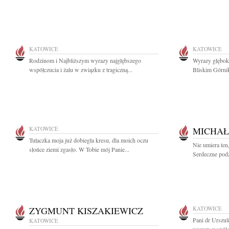
KATOWICE
KATOWICE
Rodzinom i Najbliższym wyrazy najgłębszego
Wyrazy głęboki
współczucia i żalu w związku z tragiczną...
Bliskim Górni
KATOWICE
MICHAŁ
Tułaczka moja już dobiegła kresu, dla moich oczu
Nie umiera ten
słońce ziemi zgasło. W Tobie mój Panie...
Serdeczne podz
ZYGMUNT KISZAKIEWICZ
KATOWICE
Pani dr Urszu
KATOWICE